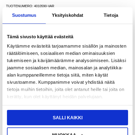
TUOTENUMERO:
4010590-VAR
SAATAVUUS:
VARASTOSSA.
TOIMITUSAIKA: 2-3 ARKIPÄIVÄÄ
Suostumus
Yksityiskohdat
Tietoja
TOIMITUSTIEDOT
Tämä sivusto käyttää evästeitä
VÄHITTÄISMYYNTIHINTA
9,95
5,95
EUR
Käytämme evästeitä tarjoamamme sisällön ja mainosten
SÄÄSTÄT
4,00
EUR
räätälöimiseen, sosiaalisen median ominaisuuksien
tukemiseen ja kävijämäärämme analysoimiseen. Lisäksi
NÄHNYT SEN HALVEMMALLA?
jaamme sosiaalisen median, mainosalan ja analytiikka-
alan kumppaneillemme tietoja siitä, miten käytät
Valitse väri
sivustoamme. Kumppanimme voivat yhdistää näitä
tietoja muihin tietoihin, joita olet antanut heille tai joita on
kerätty, kun olet käyttänyt heidän palvelujaan.
-
+
SALLI KAIKKI
LIVE CHAT
KYSYMYKSIÄ?
KYSY POIS