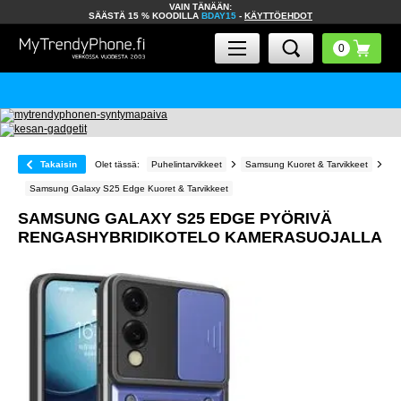
VAIN TÄNÄÄN:
SÄÄSTÄ 15 % KOODILLA
BDAY15
-
KÄYTTÖEHDOT
Takaisin
Olet tässä:
Puhelintarvikkeet
Samsung Kuoret & Tarvikkeet
Samsung Galaxy S25 Edge Kuoret & Tarvikkeet
SAMSUNG GALAXY S25 EDGE PYÖRIVÄ
RENGASHYBRIDIKOTELO KAMERASUOJALLA