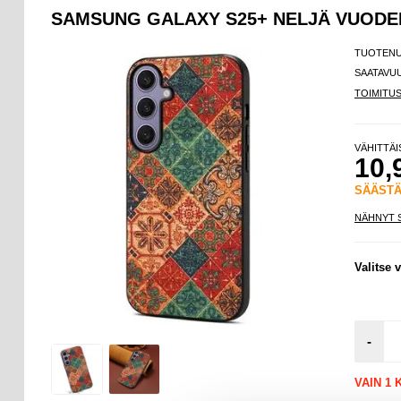
SAMSUNG GALAXY S25+ NELJÄ VUODE
TUOTEN
SAATAVU
TOIMITU
VÄHITTÄ
10,
SÄÄST
NÄHNYT 
Valitse v
-
VAIN 1