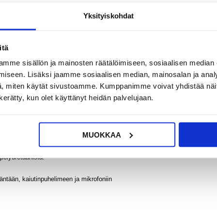
Yksityiskohdat
?
KYSY POIS
LIVE CHAT
itä
mme sisällön ja mainosten räätälöimiseen, sosiaalisen median
iseen. Lisäksi jaamme sosiaalisen median, mainosalan ja analy
, miten käytät sivustoamme. Kumppanimme voivat yhdistää näitä t
n kerätty, kun olet käyttänyt heidän palvelujaan.
mellesi täydellisen suojan ja tyylin. Tässä puhelimen kotelossa on kaunis
kovasta PC-materiaalista ja päällystetty kuvioidulla polyuretaanilla. Korotett
a antaa silti täyden pääsyn käyttöliittymään, kameran objektiiviin,
tta ohut ja kevyt muotoilu on erittäin helppo asentaa ja poistaa, ja se tarjoaa
MUOKKAA
laa.
polyuretaanista.
täntään, kaiutinpuhelimeen ja mikrofoniin