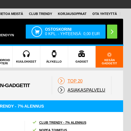
TIETOA MEISTÄ
CLUB TRENDY
KORJAUSOPPAAT
OTA YHTEYTTÄ
OSTOSKORINI
0
KPL. - YHTEENSÄ:
0,00
EUR
TRENDYYN
NDROID
KESÄN
KUULOKKEET
ÄLYKELLO
GADGET
PTERI
GADGETIT
TOP 20
ASIAKASPALVELU
RENDY - 7% ALENNUS
CLUB TRENDY - 7% ALENNUS
NOPEA TOIMITUS