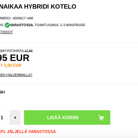
NAIKAA HYBRIDI KOTELO
UMERO:
4009817-VAR
US:
VARASTOSSA.
TOIMITUSAIKA: 2-3 ARKIPÄIVÄÄ
STIEDOT
ISMYYNTIHINTA
12,95
95
EUR
ÄT
2,00
EUR
SEN HALVEMMALLA?
äri
+
 KPL JÄLJELLÄ VARASTOSSA