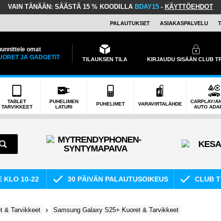
VAIN TÄNÄÄN:
SÄÄSTÄ 15 % KOODILLA
BDAY15
-
KÄYTTÖEHDOT
PALAUTUKSET
ASIAKASPALVELU
unnittele omat
UORET JA GADGETIT
TILAUKSEN TILA
KIRJAUDU SISÄÄN CLUB 
TABLET
PUHELIMEN
CARPLAY/A
PUHELIMET
VARAVIRTALÄHDE
TARVIKKEET
LATURI
AUTO ADA
E KLO 10-22
30 PÄIVÄN PALAUTUSOIKEUS
CLUB T
 & Tarvikkeet
Samsung Galaxy S25+ Kuoret & Tarvikkeet