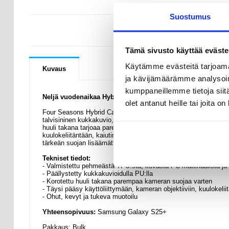
Suostumus
KYSYMYKSIÄ
Tämä sivusto käyttää eväste
Käytämme evästeitä tarjoama
Kuvaus
ja kävijämäärämme analysoim
kumppaneillemme tietoja siitä
Neljä vuodenaikaa Hybridikotelo - Samsung Galaxy S25+
olet antanut heille tai joita o
Four Seasons Hybrid Case tarjoaa Samsung Galaxy S25+ -puheli
talvisininen kukkakuvio, joka on valmistettu pehmeästä TPU- ja 
huuli takana tarjoaa paremman suojan puhelimen kameralle, mutt
kuulokeliitäntään, kaiutinpuhelimeen ja mikrofoniin. Kestävä, mu
tärkeän suojan lisäämättä Samsung Galaxy S25+ -puhelimen ti
Tekniset tiedot:
- Valmistettu pehmeästä TPU:sta, kovasta PC-materiaalista ja 
- Päällystetty kukkakuvioidulla PU:lla
- Korotettu huuli takana parempaa kameran suojaa varten
- Täysi pääsy käyttöliittymään, kameran objektiiviin, kuulokelii
- Ohut, kevyt ja tukeva muotoilu
Yhteensopivuus:
Samsung Galaxy S25+
Pakkaus: Bulk