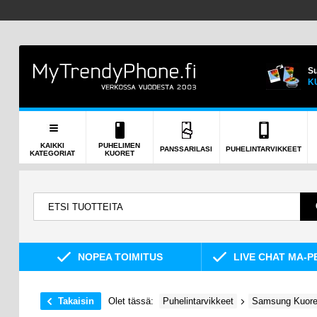
Su
K
KAIKKI
PUHELIMEN
PANSSARILASI
PUHELINTARVIKKEET
KATEGORIAT
KUORET
NOPEA TOIMITUS
LIVE CHAT MA-P
Takaisin
Olet tässä:
Puhelintarvikkeet
Samsung Kuoret