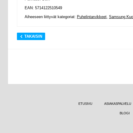
EAN: 5714122510549
Aiheeseen liittyvät kategoriat:
Puhelintarvikkeet
,
Samsung Kuor
TAKAISIN
ETUSIVU
ASIAKASPALVELU
BLOGI