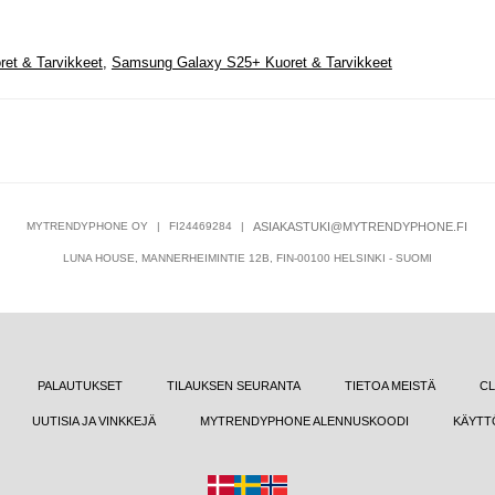
et & Tarvikkeet
,
Samsung Galaxy S25+ Kuoret & Tarvikkeet
MYTRENDYPHONE OY
|
FI24469284
|
ASIAKASTUKI@MYTRENDYPHONE.FI
LUNA HOUSE, MANNERHEIMINTIE 12B, FIN-00100 HELSINKI - SUOMI
PALAUTUKSET
TILAUKSEN SEURANTA
TIETOA MEISTÄ
CL
UUTISIA JA VINKKEJÄ
MYTRENDYPHONE ALENNUSKOODI
KÄYTT