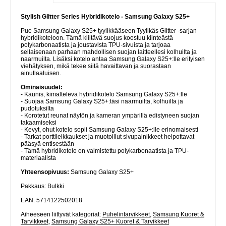
Stylish Glitter Series Hybridikotelo - Samsung Galaxy S25+
Pue Samsung Galaxy S25+ tyylikkääseen Tyylikäs Glitter -sarjan
hybridikoteloon. Tämä kiiltävä suojus koostuu kiinteästä
polykarbonaatista ja joustavista TPU-sivuista ja tarjoaa
sellaisenaan parhaan mahdollisen suojan laitteellesi kolhuilta ja
naarmuilta. Lisäksi kotelo antaa Samsung Galaxy S25+:lle erityisen
viehätyksen, mikä tekee siitä havaittavan ja suorastaan
ainutlaatuisen.
Ominaisuudet:
- Kaunis, kimalteleva hybridikotelo Samsung Galaxy S25+:lle
- Suojaa Samsung Galaxy S25+:täsi naarmuilta, kolhuilta ja
pudotuksilta
- Korotetut reunat näytön ja kameran ympärillä edistyneen suojan
takaamiseksi
- Kevyt, ohut kotelo sopii Samsung Galaxy S25+:lle erinomaisesti
- Tarkat porttileikkaukset ja muotoillut sivupainikkeet helpottavat
pääsyä entisestään
- Tämä hybridikotelo on valmistettu polykarbonaatista ja TPU-
materiaalista
Yhteensopivuus:
Samsung Galaxy S25+
Pakkaus: Bulkki
EAN: 5714122502018
Aiheeseen liittyvät kategoriat:
Puhelintarvikkeet
,
Samsung Kuoret &
Tarvikkeet
,
Samsung Galaxy S25+ Kuoret & Tarvikkeet