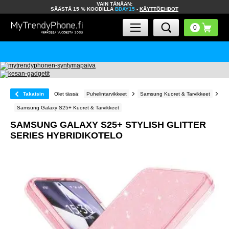
VAIN TÄNÄÄN:
SÄÄSTÄ 15 % KOODILLA
BDAY15
-
KÄYTTÖEHDOT
Takaisin
Olet tässä:
Puhelintarvikkeet
Samsung Kuoret & Tarvikkeet
Samsung Galaxy S25+ Kuoret & Tarvikkeet
SAMSUNG GALAXY S25+ STYLISH GLITTER
SERIES HYBRIDIKOTELO