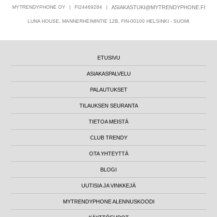
MYTRENDYPHONE OY
|
FI24469284
|
ASIAKASTUKI@MYTRENDYPHONE.FI
LUNA HOUSE, MANNERHEIMINTIE 12B, FIN-00100 HELSINKI - SUOMI
ETUSIVU
ASIAKASPALVELU
PALAUTUKSET
TILAUKSEN SEURANTA
TIETOA MEISTÄ
CLUB TRENDY
OTA YHTEYTTÄ
BLOGI
UUTISIA JA VINKKEJÄ
MYTRENDYPHONE ALENNUSKOODI