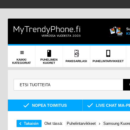
Su
K
KAIKKI
PUHELIMEN
PANSSARILASI
PUHELINTARVIKKEET
KATEGORIAT
KUORET
NOPEA TOIMITUS
LIVE CHAT MA-P
Takaisin
Olet tässä:
Puhelintarvikkeet
Samsung Kuoret