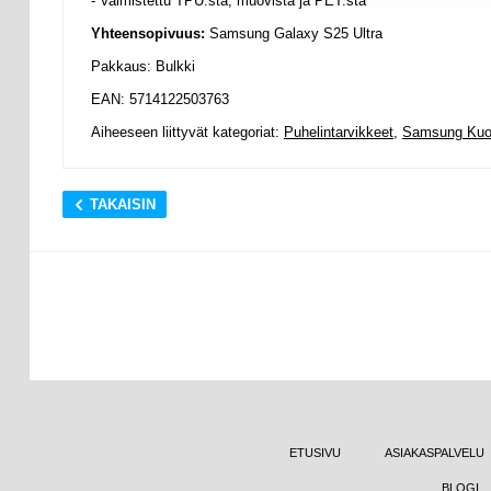
- Valmistettu TPU:sta, muovista ja PET:stä
Yhteensopivuus:
Samsung Galaxy S25 Ultra
Pakkaus: Bulkki
EAN: 5714122503763
Aiheeseen liittyvät kategoriat:
Puhelintarvikkeet
,
Samsung Kuor
TAKAISIN
ETUSIVU
ASIAKASPALVELU
BLOGI