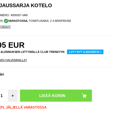
OJAUSSARJA KOTELO
UMERO:
4009307-VAR
US:
VARASTOSSA.
TOIMITUSAIKA: 2-3 ARKIPÄIVÄÄ
STIEDOT
95
EUR
% ALENNUKSEN LIITTYMÄLLÄ CLUB TRENDYYN
LIITY NYT ILMAISEKSI >
SEN HALVEMMALLA?
äri
+
 KPL JÄLJELLÄ VARASTOSSA