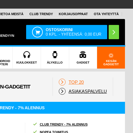
TIETOA MEISTÄ
CLUB TRENDY
KORJAUSOPPAAT
OTA YHTEYTTÄ
OSTOSKORINI
0
KPL. - YHTEENSÄ:
0,00
EUR
TRENDYYN
NDROID
KESÄN
KUULOKKEET
ÄLYKELLO
GADGET
PTERI
GADGETIT
TOP 20
ASIAKASPALVELU
RENDY - 7% ALENNUS
CLUB TRENDY - 7% ALENNUS
NOPEA TOIMITUS