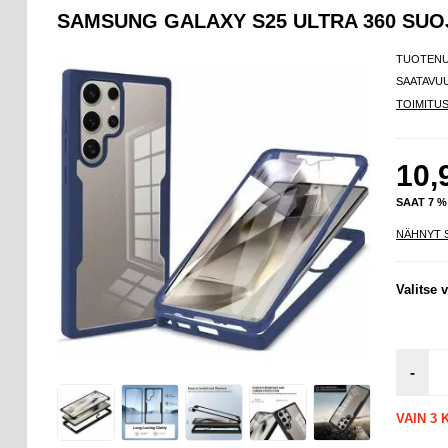
SAMSUNG GALAXY S25 ULTRA 360 SU
TUOTEN
SAATAVU
TOIMITU
10,
SAAT 7 
NÄHNYT 
Valitse v
-
VAIN 3