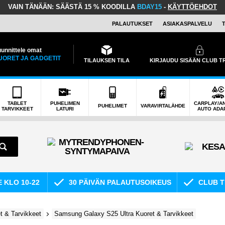
VAIN TÄNÄÄN:
SÄÄSTÄ 15 % KOODILLA
BDAY15
-
KÄYTTÖEHDOT
PALAUTUKSET
ASIAKASPALVELU
unnittele omat
UORET JA GADGETIT
TILAUKSEN TILA
KIRJAUDU SISÄÄN CLUB 
TABLET
PUHELIMEN
CARPLAY/A
PUHELIMET
VARAVIRTALÄHDE
TARVIKKEET
LATURI
AUTO ADA
E KLO 10-22
30 PÄIVÄN PALAUTUSOIKEUS
CLUB T
 & Tarvikkeet
Samsung Galaxy S25 Ultra Kuoret & Tarvikkeet