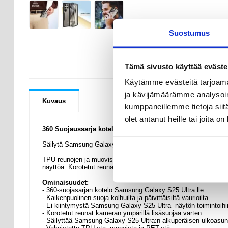
Suostumus
KYSYMYKSIÄ
Tämä sivusto käyttää eväste
Käytämme evästeitä tarjoama
ja kävijämäärämme analysoim
Kuvaus
kumppaneillemme tietoja siitä
olet antanut heille tai joita o
360 Suojaussarja kotelo - Samsung Galaxy S25 Ultra
Säilytä Samsung Galaxy S25 Ultra:n alkuperäinen ulkoasu tällä
TPU-reunojen ja muovisen takaosan yhdistelmä suojaa pudotuksi
näyttöä. Korotetut reunat kameran ympärillä suojaavat objektiiv
Ominaisuudet:
- 360-suojasarjan kotelo Samsung Galaxy S25 Ultra:lle
- Kaikenpuolinen suoja kolhuilta ja päivittäisiltä vaurioilta
- Ei kiintymystä Samsung Galaxy S25 Ultra -näytön toimintoihi
- Korotetut reunat kameran ympärillä lisäsuojaa varten
- Säilyttää Samsung Galaxy S25 Ultra:n alkuperäisen ulkoasun