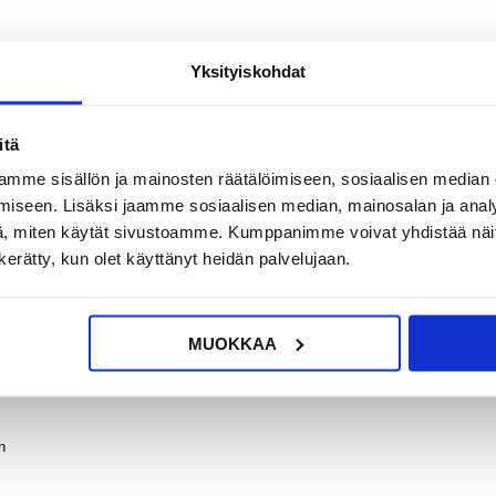
Yksityiskohdat
?
KYSY POIS
LIVE CHAT
itä
mme sisällön ja mainosten räätälöimiseen, sosiaalisen median
iseen. Lisäksi jaamme sosiaalisen median, mainosalan ja analy
, miten käytät sivustoamme. Kumppanimme voivat yhdistää näitä t
n kerätty, kun olet käyttänyt heidän palvelujaan.
 360-suojakotelolla!
MUOKKAA
lta, iskuilta, naarmuilta ja lialta, kun taas edessä oleva PET-näytönsuoja s
eja kaiken ohella.
n