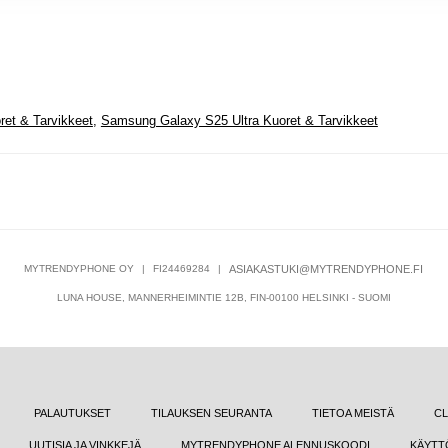
et & Tarvikkeet
,
Samsung Galaxy S25 Ultra Kuoret & Tarvikkeet
MYTRENDYPHONE OY
|
FI24469284
|
ASIAKASTUKI@MYTRENDYPHONE.FI
LUNA HOUSE, MANNERHEIMINTIE 12B, FIN-00100 HELSINKI - SUOMI
PALAUTUKSET
TILAUKSEN SEURANTA
TIETOA MEISTÄ
CL
UUTISIA JA VINKKEJÄ
MYTRENDYPHONE ALENNUSKOODI
KÄYTT