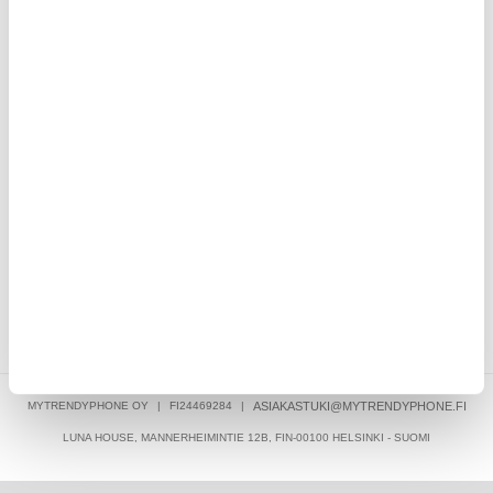
NOPEA TOIMITUS
MAANANTAI - PERJANTAI CHATTI: 10-22
30 PÄIVÄN PALAUTUSOIKEUS
YLI 8 MILJOONAA LÄHETETTYÄ TILAUSTA
KIRJOITA ARVOSTELU
ASIAKKAAT, JOTKA OSTIVAT TÄMÄN, OSTIVAT MYÖS NÄMÄ
TUOTTEET
MYTRENDYPHONE OY
|
FI24469284
|
ASIAKASTUKI@MYTRENDYPHONE.FI
LUNA HOUSE, MANNERHEIMINTIE 12B, FIN-00100 HELSINKI - SUOMI