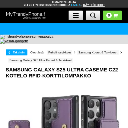
ILMAINEN LAHJA
YLI 25 €:N OSTOKSIIN KOODILLA
LAHJA
-
KÄYTTÖEHDOT
Takaisin
Olet tässä:
Puhelintarvikkeet
Samsung Kuoret & Tarvikkeet
Samsung Galaxy S25 Ultra Kuoret & Tarvikkeet
SAMSUNG GALAXY S25 ULTRA CASEME C22
KOTELO RFID-KORTTILOMPAKKO