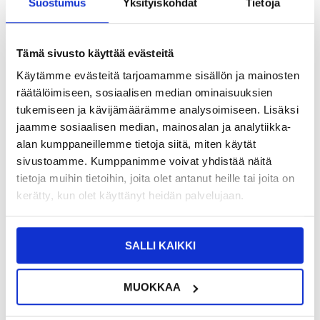
Suostumus
Yksityiskohdat
Tietoja
Tämä sivusto käyttää evästeitä
Käytämme evästeitä tarjoamamme sisällön ja mainosten
TUOTENUMERO:
4009600-VAR
ARVIOITU TOIMITUSAIKA 20-25
räätälöimiseen, sosiaalisen median ominaisuuksien
SAATAVUUS:
KESKUSVARASTOSSA.
PÄIVÄÄ
tukemiseen ja kävijämäärämme analysoimiseen. Lisäksi
TOIMITUSTIEDOT
jaamme sosiaalisen median, mainosalan ja analytiikka-
alan kumppaneillemme tietoja siitä, miten käytät
13,95
EUR
sivustoamme. Kumppanimme voivat yhdistää näitä
tietoja muihin tietoihin, joita olet antanut heille tai joita on
SAAT 7 % ALENNUKSEN LIITTYMÄLLÄ CLUB
LIITY NYT
TRENDYYN
ILMAISEKSI >
kerätty, kun olet käyttänyt heidän palvelujaan.
NÄHNYT SEN HALVEMMALLA?
SALLI KAIKKI
Valitse väri
MUOKKAA
-
+