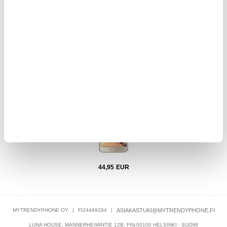
40,95
EUR
Samsung Galaxy S6 Akun Korjaus
S
44,95
EUR
MYTRENDYPHONE OY
|
FI24469284
|
ASIAKASTUKI@MYTRENDYPHONE.FI
LUNA HOUSE, MANNERHEIMINTIE 12B, FIN-00100 HELSINKI - SUOMI