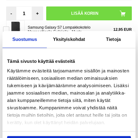
-
+
Samsung Galaxy S7 Lompakkokotelo
12,95 EUR
Magneettisella Sulkijalla - Musta
Suostumus
Yksityiskohdat
Tietoja
LIVE CHAT
KYSYMYKSIÄ?
KYSY POIS
Tämä sivusto käyttää evästeitä
Käytämme evästeitä tarjoamamme sisällön ja mainosten
Kuvaus
räätälöimiseen, sosiaalisen median ominaisuuksien
tukemiseen ja kävijämäärämme analysoimiseen. Lisäksi
Onko
Samsung Galaxy S7 -puhelimessasi huono akku?
jaamme sosiaalisen median, mainosalan ja analytiikka-
Jos Samsung Galaxy S7 -puhelimesi akku on heikentynyt tai
vahingoittunut, voimme suorittaa huollon Samsung Galaxy S7 -
alan kumppaneillemme tietoja siitä, miten käytät
puhelimesi akulle. Koska akut kuluvat ajan myötä, ne voi olla
sivustoamme. Kumppanimme voivat yhdistää näitä
tarpeen vaihtaa.
tietoja muihin tietoihin, joita olet antanut heille tai joita on
Ymmärrämme, että akun vioittuminen on sinulle pettymys, joten
hintamme akun huollolle on markkinoiden alhaisin.
kerätty, kun olet käyttänyt heidän palvelujaan.
Tämän huollon hintaan sisältyy huolto +
Samsung Galaxy S7
Akku