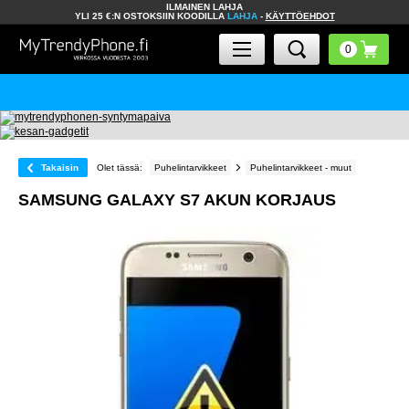
ILMAINEN LAHJA
YLI 25 €:N OSTOKSIIN KOODILLA
LAHJA
-
KÄYTTÖEHDOT
Takaisin
Olet tässä:
Puhelintarvikkeet
Puhelintarvikkeet - muut
SAMSUNG GALAXY S7 AKUN KORJAUS