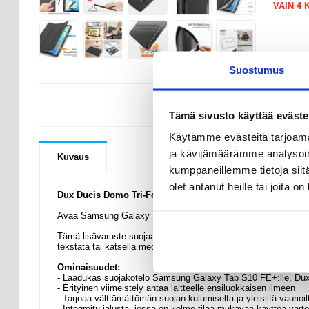
VAIN 4
Suostumus
KYSYMYKSIÄ
Tämä sivusto käyttää eväste
Käytämme evästeitä tarjoama
ja kävijämäärämme analysoim
Kuvaus
kumppaneillemme tietoja siitä
olet antanut heille tai joita o
Dux Ducis Domo Tri-Fold Smart Läppäkotelo - Samsung G
Avaa Samsung Galaxy Tab S10 FE+:n kaikki potentiaalit Domo-
Tämä lisävaruste suojaa laitetta kolhuilta ja naarmuilta sekä laa
tekstata tai katsella mediaa handsfree.
Ominaisuudet:
- Laadukas suojakotelo Samsung Galaxy Tab S10 FE+:lle, Dux
- Erityinen viimeistely antaa laitteelle ensiluokkaisen ilmeen
- Tarjoaa välttämättömän suojan kulumiselta ja yleisiltä vaurioil
- Integroitu jalusta, jossa on kolme tilaa mukavaa käyttöä vart