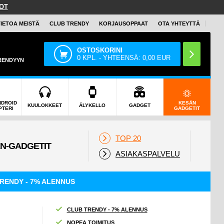
OT
TIETOA MEISTÄ
CLUB TRENDY
KORJAUSOPPAAT
OTA YHTEYTTÄ
OSTOSKORINI
0
KPL. - YHTEENSÄ:
0,00
EUR
TRENDYYN
NDROID
KESÄN
KUULOKKEET
ÄLYKELLO
GADGET
PTERI
GADGETIT
TOP 20
ASIAKASPALVELU
RENDY - 7% ALENNUS
CLUB TRENDY - 7% ALENNUS
NOPEA TOIMITUS