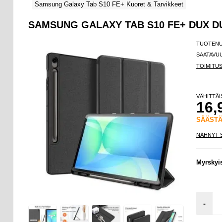
Samsung Galaxy Tab S10 FE+ Kuoret & Tarvikkeet
SAMSUNG GALAXY TAB S10 FE+ DUX 
TUOTEN
SAATAVU
TOIMITU
VÄHITTÄ
16,
SÄÄST
NÄHNYT 
Myrskyi
-