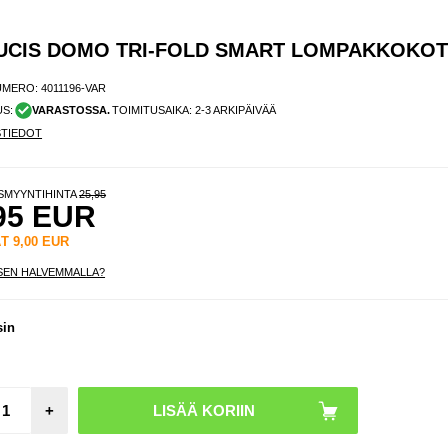
DUCIS DOMO TRI-FOLD SMART LOMPAKKOKO
UMERO:
4011196-VAR
US:
VARASTOSSA.
TOIMITUSAIKA: 2-3 ARKIPÄIVÄÄ
STIEDOT
ISMYYNTIHINTA
25,95
95
EUR
ÄT
9,00
EUR
SEN HALVEMMALLA?
sin
+