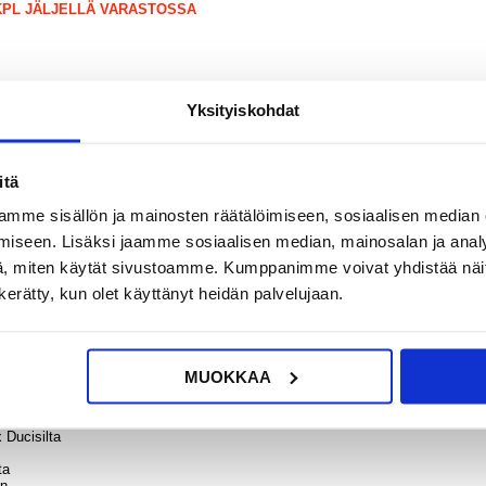
 KPL JÄLJELLÄ VARASTOSSA
Yksityiskohdat
?
KYSY POIS
LIVE CHAT
itä
mme sisällön ja mainosten räätälöimiseen, sosiaalisen median
iseen. Lisäksi jaamme sosiaalisen median, mainosalan ja analy
, miten käytät sivustoamme. Kumppanimme voivat yhdistää näitä t
n kerätty, kun olet käyttänyt heidän palvelujaan.
alaxy Tab S10 FE+
sarjan suojakotelolla.
jentaa sen toimintoja. Etuläppä toimii jalustana kolmessa tilassa, jotta olisi 
MUOKKAA
 Ducisilta
ta
en