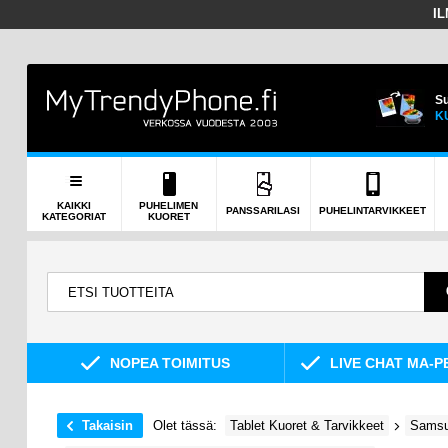
I
Su
K
KAIKKI
PUHELIMEN
PANSSARILASI
PUHELINTARVIKKEET
KATEGORIAT
KUORET
NOPEA TOIMITUS
LIVE CHAT MA-P
Takaisin
Olet tässä:
Tablet Kuoret & Tarvikkeet
Samsun