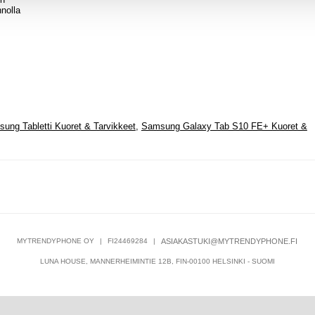
nolla
ung Tabletti Kuoret & Tarvikkeet
,
Samsung Galaxy Tab S10 FE+ Kuoret &
MYTRENDYPHONE OY
|
FI24469284
|
ASIAKASTUKI@MYTRENDYPHONE.FI
LUNA HOUSE, MANNERHEIMINTIE 12B, FIN-00100 HELSINKI - SUOMI