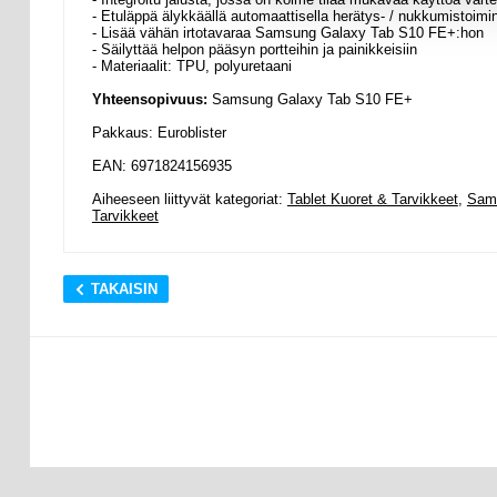
- Etuläppä älykkäällä automaattisella herätys- / nukkumistoimin
- Lisää vähän irtotavaraa Samsung Galaxy Tab S10 FE+:hon
- Säilyttää helpon pääsyn portteihin ja painikkeisiin
- Materiaalit: TPU, polyuretaani
Yhteensopivuus:
Samsung Galaxy Tab S10 FE+
Pakkaus: Euroblister
EAN: 6971824156935
Aiheeseen liittyvät kategoriat:
Tablet Kuoret & Tarvikkeet
,
Sams
Tarvikkeet
TAKAISIN