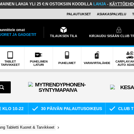
LMAINEN LAHJA
YLI 25 €:N OSTOKSIIN KOODILLA
LAHJA
-
KÄYTTÖEHD
PALAUTUKSET
ASIAKASPALVELU
unnittele omat
UORET JA GADGETIT
TILAUKSEN TILA
KIRJAUDU SISÄÄN CLUB 
TABLET
PUHELIMEN
CARPLAY/A
PUHELIMET
VARAVIRTALÄHDE
TARVIKKEET
LATURI
AUTO ADA
E KLO 10-22
30 PÄIVÄN PALAUTUSOIKEUS
CLUB T
g Tabletti Kuoret & Tarvikkeet