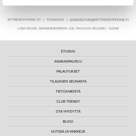
MYTRENDYPHONE OY
|
FI24469284
|
ASIAKASTUKI@MYTRENDYPHONE.FI
LUNA HOUSE, MANNERHEIMINTIE 12B, FIN-00100 HELSINKI - SUOMI
ETUSIVU
ASIAKASPALVELU
PALAUTUKSET
TILAUKSEN SEURANTA
TIETOA MEISTÄ
CLUB TRENDY
OTA YHTEYTTÄ
BLOGI
UUTISIA JA VINKKEJÄ