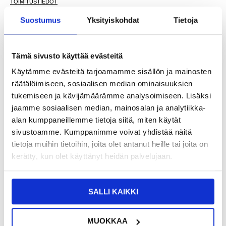
TOIMITUSTIEDOT
Suostumus
Yksityiskohdat
Tietoja
9,95
EUR
SAAT 7 % ALENNUKSEN LIITTYMÄLLÄ CLUB
LIITY NYT
Tämä sivusto käyttää evästeitä
TRENDYYN
ILMAISEKSI >
Käytämme evästeitä tarjoamamme sisällön ja mainosten
NÄHNYT SEN HALVEMMALLA?
räätälöimiseen, sosiaalisen median ominaisuuksien
tukemiseen ja kävijämäärämme analysoimiseen. Lisäksi
-
+
jaamme sosiaalisen median, mainosalan ja analytiikka-
alan kumppaneillemme tietoja siitä, miten käytät
sivustoamme. Kumppanimme voivat yhdistää näitä
tietoja muihin tietoihin, joita olet antanut heille tai joita on
LIVE CHAT
KYSYMYKSIÄ?
KYSY POIS
kerätty, kun olet käyttänyt heidän palvelujaan.
Kuvaus
SALLI KAIKKI
Iskunkestävä TPU Suojakuori - Samsung Galaxy Xcover 7
Yksinkertainen, mutta kestävä suojakotelo Samsung Galaxy Xcover
MUOKKAA
7 puhelimelle! Tämä suojakuori on erityisesti suunniteltu