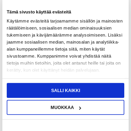
Tämä sivusto käyttää evästeitä
TUOTENUMERO:
4011464-VAR
SAATAVUUS:
VARASTOSSA.
TOIMITUSAIKA: 2-3 ARKIPÄIVÄÄ
Käytämme evästeitä tarjoamamme sisällön ja mainosten
TOIMITUSTIEDOT
räätälöimiseen, sosiaalisen median ominaisuuksien
tukemiseen ja kävijämäärämme analysoimiseen. Lisäksi
jaamme sosiaalisen median, mainosalan ja analytiikka-
13,95
EUR
alan kumppaneillemme tietoja siitä, miten käytät
SAAT 7 % ALENNUKSEN LIITTYMÄLLÄ CLUB
LIITY NYT
sivustoamme. Kumppanimme voivat yhdistää näitä
TRENDYYN
ILMAISEKSI >
tietoja muihin tietoihin, joita olet antanut heille tai joita on
NÄHNYT SEN HALVEMMALLA?
kerätty, kun olet käyttänyt heidän palvelujaan.
Valitse väri
SALLI KAIKKI
-
+
MUOKKAA
VAIN 3 KPL JÄLJELLÄ VARASTOSSA