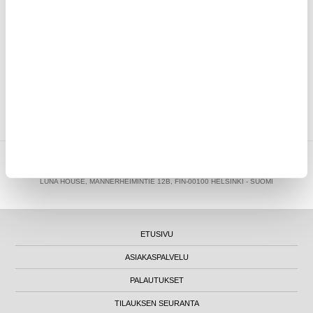
KIRJOITA ARVOSTELU
ASIAKKAAT, JOTKA OSTIVAT TÄMÄN, OSTIVAT MYÖS NÄMÄ
TUOTTEET
MYTRENDYPHONE OY
|
FI24469284
|
ASIAKASTUKI@MYTRENDYPHONE.FI
LUNA HOUSE, MANNERHEIMINTIE 12B, FIN-00100 HELSINKI - SUOMI
ETUSIVU
ASIAKASPALVELU
PALAUTUKSET
TILAUKSEN SEURANTA