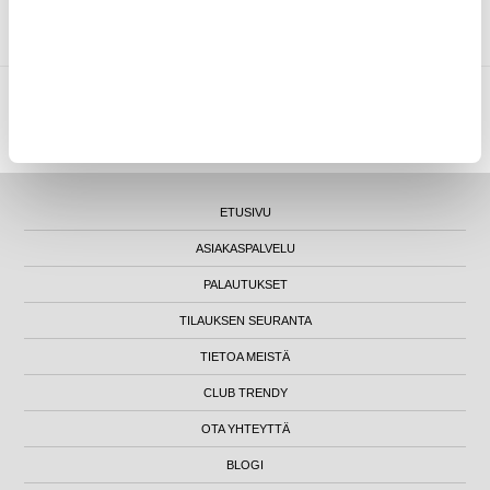
TUOTTEET
MYTRENDYPHONE OY
|
FI24469284
|
ASIAKASTUKI@MYTRENDYPHONE.FI
LUNA HOUSE, MANNERHEIMINTIE 12B, FIN-00100 HELSINKI - SUOMI
ETUSIVU
ASIAKASPALVELU
PALAUTUKSET
TILAUKSEN SEURANTA
TIETOA MEISTÄ
CLUB TRENDY
OTA YHTEYTTÄ
BLOGI