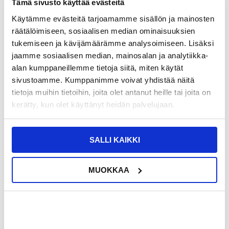
Tämä sivusto käyttää evästeitä
TUOTENUMERO:
4011202-VAR
Käytämme evästeitä tarjoamamme sisällön ja mainosten
ARVIOITU TOIMITUSAIKA 20-25
SAATAVUUS:
KESKUSVARASTOSSA.
PÄIVÄÄ
räätälöimiseen, sosiaalisen median ominaisuuksien
TOIMITUSTIEDOT
tukemiseen ja kävijämäärämme analysoimiseen. Lisäksi
jaamme sosiaalisen median, mainosalan ja analytiikka-
alan kumppaneillemme tietoja siitä, miten käytät
13,95
EUR
sivustoamme. Kumppanimme voivat yhdistää näitä
SAAT 7 % ALENNUKSEN LIITTYMÄLLÄ CLUB
LIITY NYT
tietoja muihin tietoihin, joita olet antanut heille tai joita on
TRENDYYN
ILMAISEKSI >
kerätty, kun olet käyttänyt heidän palvelujaan.
NÄHNYT SEN HALVEMMALLA?
Myrskyisin
SALLI KAIKKI
MUOKKAA
-
+
LIVE CHAT
KYSYMYKSIÄ?
KYSY POIS