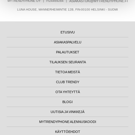
MYTRENDYPHONE OY
|
FI24469284
|
ASIAKASTUKI@MYTRENDYPHONE.FI
LUNA HOUSE, MANNERHEIMINTIE 12B, FIN-00100 HELSINKI - SUOMI
ETUSIVU
ASIAKASPALVELU
PALAUTUKSET
TILAUKSEN SEURANTA
TIETOA MEISTÄ
CLUB TRENDY
OTA YHTEYTTÄ
BLOGI
UUTISIA JA VINKKEJÄ
MYTRENDYPHONE ALENNUSKOODI
KÄYTTÖEHDOT