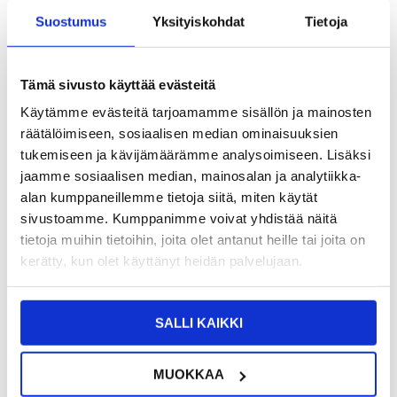
Suostumus
Yksityiskohdat
Tietoja
9,95
EUR
SAAT 7 % ALENNUKSEN LIITTYMÄLLÄ CLUB
LIITY NYT
TRENDYYN
ILMAISEKSI >
Tämä sivusto käyttää evästeitä
NÄHNYT SEN HALVEMMALLA?
Käytämme evästeitä tarjoamamme sisällön ja mainosten
räätälöimiseen, sosiaalisen median ominaisuuksien
tukemiseen ja kävijämäärämme analysoimiseen. Lisäksi
-
+
jaamme sosiaalisen median, mainosalan ja analytiikka-
alan kumppaneillemme tietoja siitä, miten käytät
VAIN 2 KPL JÄLJELLÄ VARASTOSSA
sivustoamme. Kumppanimme voivat yhdistää näitä
tietoja muihin tietoihin, joita olet antanut heille tai joita on
kerätty, kun olet käyttänyt heidän palvelujaan.
LIVE CHAT
KYSYMYKSIÄ?
KYSY POIS
SALLI KAIKKI
Kuvaus
Full Cover Ulkoinen Karkaistu Panssarilasi - Samsung Galaxy Z
MUOKKAA
Flip7