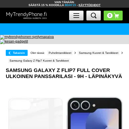
VAIN TÄNÄÄN:
SÄÄSTÄ 15 % KOODILLA
BDAY15
-
KÄYTTÖEHDOT
Takaisin
Olet tässä:
Puhelintarvikkeet
Samsung Kuoret & Tarvikkeet
Samsung Galaxy Z Flip7 Kuoret & Tarvikkeet
SAMSUNG GALAXY Z FLIP7 FULL COVER
ULKOINEN PANSSARILASI - 9H - LÄPINÄKYVÄ