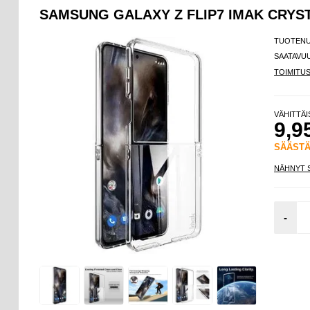
SAMSUNG GALAXY Z FLIP7 IMAK CRYST
TUOTEN
SAATAVU
TOIMITU
VÄHITTÄ
9,9
SÄÄST
NÄHNYT 
-