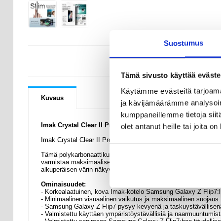
Suostumus
KYSYMYKSIÄ
Tämä sivusto käyttää eväste
Käytämme evästeitä tarjoama
Kuvaus
ja kävijämäärämme analysoim
kumppaneillemme tietoja siitä
Imak Crystal Clear II Pro Kotelo - Samsung Galaxy Z Flip7
olet antanut heille tai joita o
Imak Crystal Clear II Pro -suojakotelo on ohut, naarmuuntumi
Tämä polykarbonaattikuori suojaa älypuhelintasi kulumiselta, k
varmistaa maksimaalisen mukavuuden, eikä se lisää painoa. Ko
alkuperäisen värin näkyvissä.
Ominaisuudet:
- Korkealaatuinen, kova Imak-kotelo Samsung Galaxy Z Flip7:l
- Minimaalinen visuaalinen vaikutus ja maksimaalinen suojaus
- Samsung Galaxy Z Flip7 pysyy kevyenä ja taskuystävällisen
- Valmistettu käyttäen ympäristöystävällisiä ja naarmuuntumist