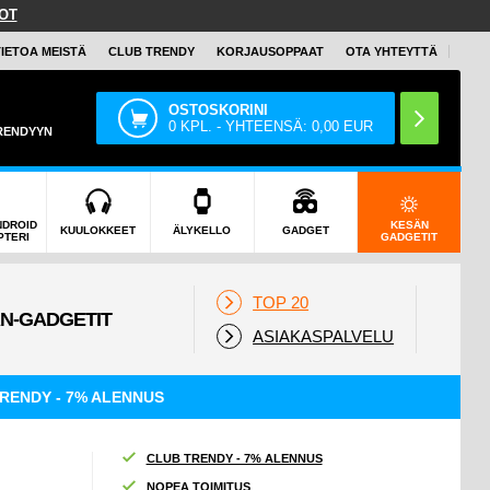
OT
TIETOA MEISTÄ
CLUB TRENDY
KORJAUSOPPAAT
OTA YHTEYTTÄ
OSTOSKORINI
0
KPL. - YHTEENSÄ:
0,00
EUR
TRENDYYN
NDROID
KESÄN
KUULOKKEET
ÄLYKELLO
GADGET
PTERI
GADGETIT
TOP 20
ASIAKASPALVELU
RENDY - 7% ALENNUS
CLUB TRENDY - 7% ALENNUS
NOPEA TOIMITUS