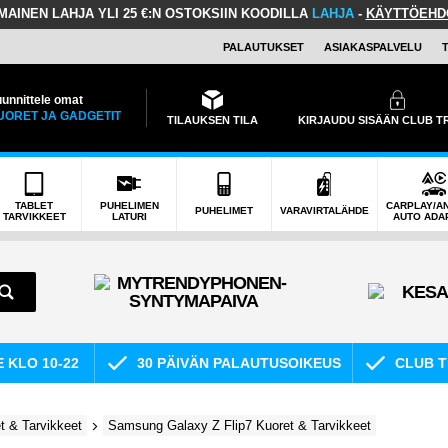
LMAINEN LAHJA
YLI 25 €:N OSTOKSIIN KOODILLA
LAHJA
-
KÄYTTÖEHD
PALAUTUKSET
ASIAKASPALVELU
unnittele omat
UORET JA GADGETIT
TILAUKSEN TILA
KIRJAUDU SISÄÄN CLUB 
TABLET
PUHELIMEN
CARPLAY/A
PUHELIMET
VARAVIRTALÄHDE
TARVIKKEET
LATURI
AUTO ADA
E KLO 10-22
30 PÄIVÄN PALAUTUSOIKEUS
CLUB T
 & Tarvikkeet
Samsung Galaxy Z Flip7 Kuoret & Tarvikkeet