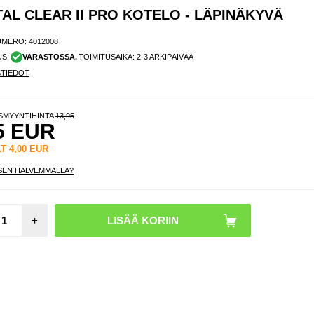
AL CLEAR II PRO KOTELO - LÄPINÄKYVÄ
UMERO:
4012008
US:
VARASTOSSA.
TOIMITUSAIKA: 2-3 ARKIPÄIVÄÄ
STIEDOT
ISMYYNTIHINTA
13,95
5
EUR
ÄT
4,00
EUR
SEN HALVEMMALLA?
Lang
Androi
+
-sov
vid
suorato
020-
Valk