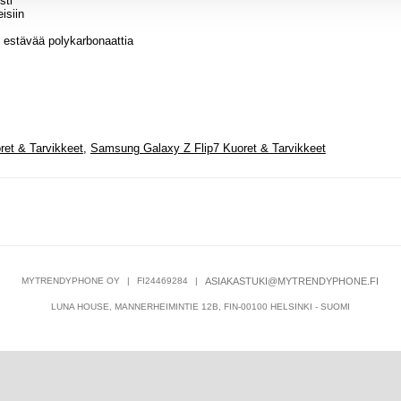
sti
eisiin
 estävää polykarbonaattia
et & Tarvikkeet
,
Samsung Galaxy Z Flip7 Kuoret & Tarvikkeet
MYTRENDYPHONE OY
|
FI24469284
|
ASIAKASTUKI@MYTRENDYPHONE.FI
LUNA HOUSE, MANNERHEIMINTIE 12B, FIN-00100 HELSINKI - SUOMI