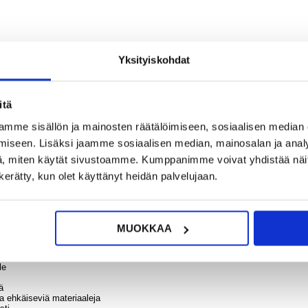
60,95
Kosket
Yksityiskohdat
öll
Bluet
?
KYSY POIS
LIVE CHAT
autos
joss
itä
CarPla
oid A
mme sisällön ja mainosten räätälöimiseen, sosiaalisen median
SD, 
U
iseen. Lisäksi jaamme sosiaalisen median, mainosalan ja analy
, miten käytät sivustoamme. Kumppanimme voivat yhdistää näitä t
57
n kerätty, kun olet käyttänyt heidän palvelujaan.
53,95
sen estävä suojaus Samsung Galaxy Z Flip7:lle.
olhuilta ja iskuilta vaikuttamatta sen ulkoasuun ja tuntumaan. Ohut rakenne
rkealaatuinen, läpinäkyvä materiaali puolestaan pitää Samsung Galaxy Z Fl
MUOKKAA
le
ä
a ehkäiseviä materiaaleja