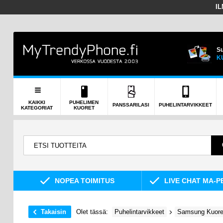
I
Su
K
KAIKKI
PUHELIMEN
PANSSARILASI
PUHELINTARVIKKEET
KATEGORIAT
KUORET
NOPEA TOIMITUS
LIVE CHAT MA-P
Takaisin
Olet tässä:
Puhelintarvikkeet
Samsung Kuoret