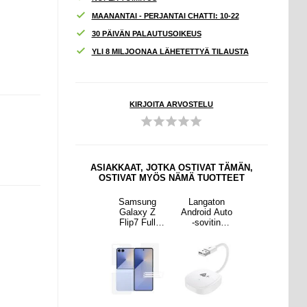
MAANANTAI - PERJANTAI CHATTI: 10-22
30 PÄIVÄN PALAUTUSOIKEUS
YLI 8 MILJOONAA LÄHETETTYÄ TILAUSTA
KIRJOITA ARVOSTELU
ASIAKKAAT, JOTKA OSTIVAT TÄMÄN,
OSTIVAT MYÖS NÄMÄ TUOTTEET
aton
Samsung
Samsung
Langaton
Samsung
d Auto
Galaxy Z
Galaxy Z
Android Auto
Galaxy Z
itin
Flip7 Glitter
Flip7 Full
-sovitin
Flip7 Glitter
eon
Quicksand
Cover
videon
Quicksand
istolla
TPU kotelo -
Suojaussetti -
suoratoistolla
TPU kotelo -
7++ -
kultaiset
Kirkas
020-7++ -
kultaiset
oinen
sydämet
Valkoinen
sydämet