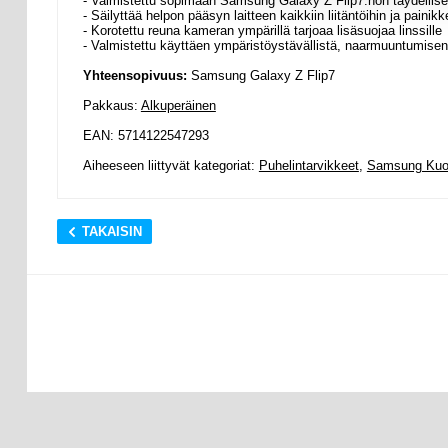
- Valmistettu sopimaan Samsung Galaxy Z Flip7:hon täydellise
- Säilyttää helpon pääsyn laitteen kaikkiin liitäntöihin ja painikk
- Korotettu reuna kameran ympärillä tarjoaa lisäsuojaa linssille
- Valmistettu käyttäen ympäristöystävällistä, naarmuuntumisen
Yhteensopivuus:
Samsung Galaxy Z Flip7
Pakkaus:
Alkuperäinen
EAN: 5714122547293
Aiheeseen liittyvät kategoriat:
Puhelintarvikkeet
,
Samsung Kuor
TAKAISIN