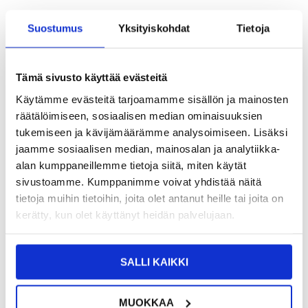
TUOTENUMERO:
4009425
Suostumus
Yksityiskohdat
Tietoja
SAATAVUUS:
VARASTOSSA.
TOIMITUSAIKA: 2-3 ARKIPÄIVÄÄ
TOIMITUSTIEDOT
Tämä sivusto käyttää evästeitä
12,95
EUR
Käytämme evästeitä tarjoamamme sisällön ja mainosten
SAAT 7 % ALENNUKSEN LIITTYMÄLLÄ CLUB
LIITY NYT
räätälöimiseen, sosiaalisen median ominaisuuksien
TRENDYYN
ILMAISEKSI >
tukemiseen ja kävijämäärämme analysoimiseen. Lisäksi
NÄHNYT SEN HALVEMMALLA?
jaamme sosiaalisen median, mainosalan ja analytiikka-
alan kumppaneillemme tietoja siitä, miten käytät
sivustoamme. Kumppanimme voivat yhdistää näitä
-
+
tietoja muihin tietoihin, joita olet antanut heille tai joita on
kerätty, kun olet käyttänyt heidän palvelujaan.
VAIN 1 KPL JÄLJELLÄ VARASTOSSA
SALLI KAIKKI
LIVE CHAT
KYSYMYKSIÄ?
KYSY POIS
MUOKKAA