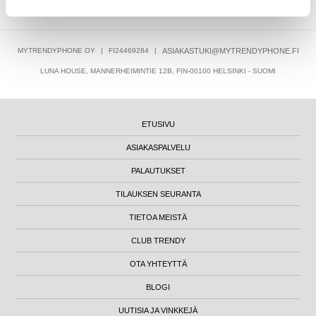
MYTRENDYPHONE OY
|
FI24469284
|
ASIAKASTUKI@MYTRENDYPHONE.FI
LUNA HOUSE, MANNERHEIMINTIE 12B, FIN-00100 HELSINKI - SUOMI
ETUSIVU
ASIAKASPALVELU
PALAUTUKSET
TILAUKSEN SEURANTA
TIETOA MEISTÄ
CLUB TRENDY
OTA YHTEYTTÄ
BLOGI
UUTISIA JA VINKKEJÄ