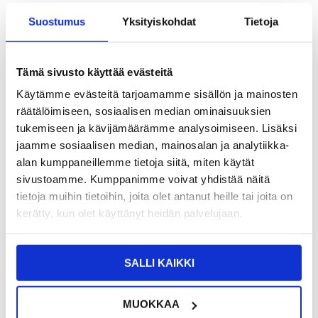
TUOTENUMERO:
4006287-VAR
Suostumus
Yksityiskohdat
Tietoja
SAATAVUUS:
VARASTOSSA.
TOIMITUSAIKA: 2-3 ARKIPÄIVÄÄ
TOIMITUSTIEDOT
Tämä sivusto käyttää evästeitä
18,95
EUR
Käytämme evästeitä tarjoamamme sisällön ja mainosten
räätälöimiseen, sosiaalisen median ominaisuuksien
SAAT 7 % ALENNUKSEN LIITTYMÄLLÄ CLUB
LIITY NYT
TRENDYYN
ILMAISEKSI >
tukemiseen ja kävijämäärämme analysoimiseen. Lisäksi
jaamme sosiaalisen median, mainosalan ja analytiikka-
NÄHNYT SEN HALVEMMALLA?
alan kumppaneillemme tietoja siitä, miten käytät
sivustoamme. Kumppanimme voivat yhdistää näitä
Valitse väri
tietoja muihin tietoihin, joita olet antanut heille tai joita on
kerätty, kun olet käyttänyt heidän palvelujaan.
-
+
SALLI KAIKKI
VAIN 4 KPL JÄLJELLÄ VARASTOSSA
MUOKKAA