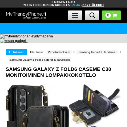
ILMAINEN LAHJA
YLI 25 €:N OSTOKSIIN KOODILLA
LAHJA
-
KÄYTTÖEHDOT
Takaisin
Olet tässä:
Puhelintarvikkeet
Samsung Kuoret & Tarvikkeet
Samsung Galaxy Z Fold 6 Kuoret & Tarvikkeet
SAMSUNG GALAXY Z FOLD6 CASEME C30
MONITOIMINEN LOMPAKKOKOTELO