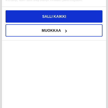
Plus P6200, Galaxy Tab 7.0 Plus P6210, Galaxy Tab 7.7 P6800,
Galaxy Tab 7.7 P6810, Galaxy Tab 10.1v P7100, Galaxy Tab 8.9
P7300, Galaxy Tab 8.9 P7310, Galaxy Note 10.1 N8000, Galaxy
Note 10.1 N8010, Galaxy Note LTE 10.1 N8020.
SALLI KAIKKI
EAN: 4260220073932
Aiheeseen liittyvät kategoriat:
GPS ja navigointi
,
GPS laturit
MUOKKAA
Arvostelut
Jyri Palomäki
19.12.2019
Vanhan tabletin laturi
Toimii hyvin, paremmin kuin originaali jossa on usb liitun.
timo laine
05.03.2019
tuote jota tarvutsin
lataan tablettianijohto voisi olla pidempi