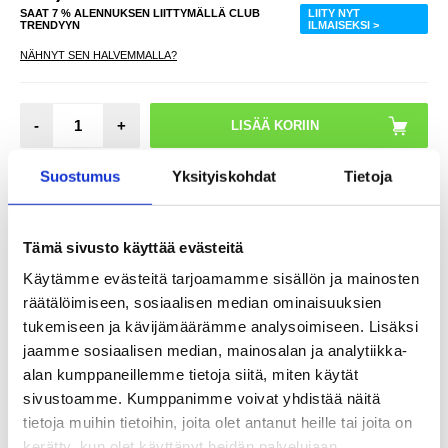
SAAT 7 % ALENNUKSEN LIITTYMÄLLÄ CLUB
LIITY NYT
TRENDYYN
ILMAISEKSI >
NÄHNYT SEN HALVEMMALLA?
-
+
Suostumus
Yksityiskohdat
Tietoja
LIVE CHAT
KYSYMYKSIÄ?
KYSY POIS
Tämä sivusto käyttää evästeitä
Arvostelut
Kuvaus
Käytämme evästeitä tarjoamamme sisällön ja mainosten
räätälöimiseen, sosiaalisen median ominaisuuksien
Mobiililaturi Samsung P1000 Galaxy Tab - 100-250V.
tukemiseen ja kävijämäärämme analysoimiseen. Lisäksi
. Kompakti mobiililaturi, joustava tulojännite.
jaamme sosiaalisen median, mainosalan ja analytiikka-
. Tulo 100-240V
alan kumppaneillemme tietoja siitä, miten käytät
. Lähtö 5V / 2Ah
. Virta LED
sivustoamme. Kumppanimme voivat yhdistää näitä
. Kaapelin pituus 1,20 m
tietoja muihin tietoihin, joita olet antanut heille tai joita on
Yhteensopiva seuraavien kanssa: Samsung: Galaxy Tab 10.1 3G
P7500, Galaxy Tab 10.1 P7510, Galaxy Tab P1000, Galaxy Tab 7.0
kerätty, kun olet käyttänyt heidän palvelujaan.