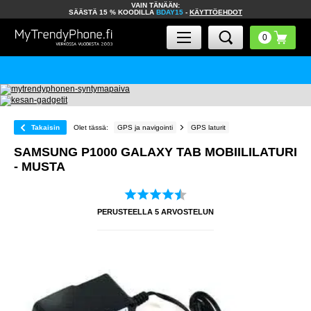
VAIN TÄNÄÄN:
SÄÄSTÄ 15 % KOODILLA
BDAY15
-
KÄYTTÖEHDOT
Takaisin
Olet tässä:
GPS ja navigointi
GPS laturit
SAMSUNG P1000 GALAXY TAB MOBIILILATURI
- MUSTA
PERUSTEELLA
5
ARVOSTELUN