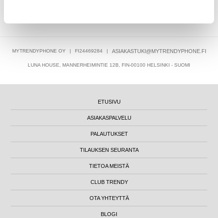
ASIAKKAAT, JOTKA OSTIVAT TÄMÄN, OSTIVAT MYÖS NÄMÄ
TUOTTEET
MYTRENDYPHONE OY
|
FI24469284
|
ASIAKASTUKI@MYTRENDYPHONE.FI
LUNA HOUSE, MANNERHEIMINTIE 12B, FIN-00100 HELSINKI - SUOMI
ETUSIVU
ASIAKASPALVELU
PALAUTUKSET
TILAUKSEN SEURANTA
TIETOA MEISTÄ
CLUB TRENDY
OTA YHTEYTTÄ
BLOGI