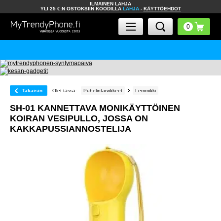
ILMAINEN LAHJA
YLI 25 €:N OSTOKSIIN KOODILLA
LAHJA
-
KÄYTTÖEHDOT
Takaisin
Olet tässä:
Puhelintarvikkeet
Lemmikki
SH-01 KANNETTAVA MONIKÄYTTÖINEN
KOIRAN VESIPULLO, JOSSA ON
KAKKAPUSSIANNOSTELIJA