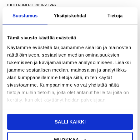
TUOTENUMERO:
3010720-VAR
SAATAVUUS:
VARASTOSSA.
TOIMITUSAIKA: 2-3 ARKIPÄIVÄÄ
Suostumus
Yksityiskohdat
Tietoja
TOIMITUSTIEDOT
Tämä sivusto käyttää evästeitä
VÄHITTÄISMYYNTIHINTA
41,95
12,95
EUR
Käytämme evästeitä tarjoamamme sisällön ja mainosten
SÄÄSTÄT
29,00
EUR
räätälöimiseen, sosiaalisen median ominaisuuksien
tukemiseen ja kävijämäärämme analysoimiseen. Lisäksi
NÄHNYT SEN HALVEMMALLA?
jaamme sosiaalisen median, mainosalan ja analytiikka-
alan kumppaneillemme tietoja siitä, miten käytät
Valitse väri
sivustoamme. Kumppanimme voivat yhdistää näitä
tietoja muihin tietoihin, joita olet antanut heille tai joita on
kerätty, kun olet käyttänyt heidän palvelujaan.
-
+
VAIN 2 KPL JÄLJELLÄ VARASTOSSA
SALLI KAIKKI
LIVE CHAT
KYSYMYKSIÄ?
KYSY POIS
MUOKKAA