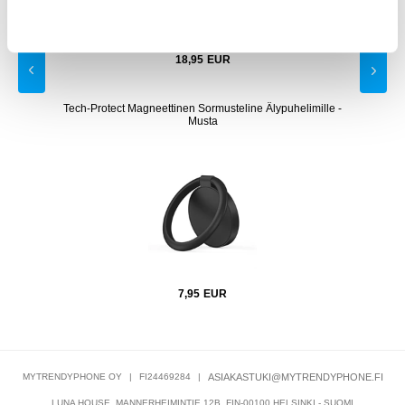
21,95
18,95
EUR
 45W
Tech-Protect Magneettinen Sormusteline Älypuhelimille -
i
Musta
7,95
EUR
MYTRENDYPHONE OY
|
FI24469284
|
ASIAKASTUKI@MYTRENDYPHONE.FI
LUNA HOUSE, MANNERHEIMINTIE 12B, FIN-00100 HELSINKI - SUOMI