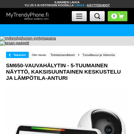
ILMAINEN LAHJA
YLI 25 €:N OSTOKSIIN KOODILLA
LAHJA
-
KÄYTTÖEHDOT
Takaisin
Olet tässä:
Toimistotarvikkeet
Turvallisuus ja Valvonta
SM650-VAUVAHÄLYTIN - 5-TUUMAINEN
NÄYTTÖ, KAKSISUUNTAINEN KESKUSTELU
JA LÄMPÖTILA-ANTURI