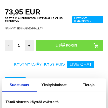
73,95
EUR
SAAT 7 % ALENNUKSEN LIITTYMÄLLÄ CLUB
LIITY NYT
TRENDYYN
ILMAISEKSI >
NÄHNYT SEN HALVEMMALLA?
-
+
LIVE CHAT
KYSYMYKSIÄ?
KYSY POIS
Kuvaus
Suostumus
Yksityiskohdat
Tietoja
SM650-vauvamonitori - 5-tuumainen näyttö, kaksisuuntainen
keskustelu ja lämpötila-anturi turvalliseen sisävalvontaan - EU-
pistoke
Tämä sivusto käyttää evästeitä
Varmista mielenrauha, kun valvot lastasi SM650-vauvamonitorilla,