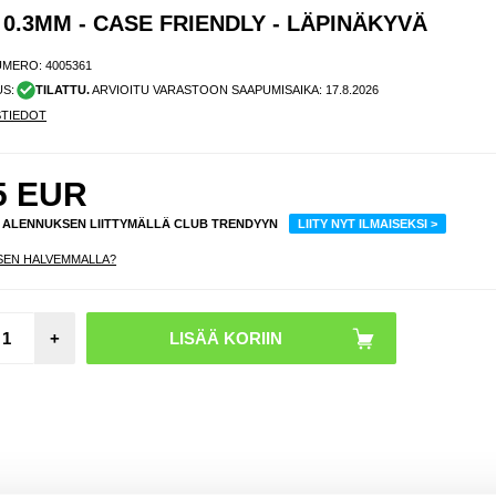
, 0.3MM - CASE FRIENDLY - LÄPINÄKYVÄ
UMERO:
4005361
US:
TILATTU.
ARVIOITU VARASTOON SAAPUMISAIKA:
17.8.2026
STIEDOT
5
EUR
% ALENNUKSEN LIITTYMÄLLÄ CLUB TRENDYYN
LIITY NYT ILMAISEKSI >
SEN HALVEMMALLA?
Sony 
+
10
Lompa
e
Magnee
a Sulki
mu