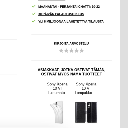
MAANANTAI - PERJANTAI CHATTI: 10-22
30 PÄIVÄN PALAUTUSOIKEUS
YLI 8 MILJOONAA LÄHETETTYÄ TILAUSTA
KIRJOITA ARVOSTELU
ASIAKKAAT, JOTKA OSTIVAT TÄMÄN,
OSTIVAT MYÖS NÄMÄ TUOTTEET
Xperia
Sony Xperia
Sony Xperia
Sony Xperia
Sony Xperia
 VI
10 VI
10 VI
10 VI
10 VI
kkokot
Nestemäinen
Luisumaton
Lompakkokot
Nestemäinen
lo
Silikoni
TPU
elo
Silikoni
ttisell
Suojakuori -
Suojakuori -
Magneettisell
Suojakuori -
jalla -
Musta
Läpinäkyvä
a Sulkijalla -
Musta
sta
musta