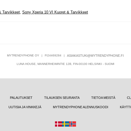
 Tarvikkeet
,
Sony Xperia 10 VI Kuoret & Tarvikkeet
MYTRENDYPHONE OY
|
FI24469284
|
ASIAKASTUKI@MYTRENDYPHONE.FI
LUNA HOUSE, MANNERHEIMINTIE 12B, FIN-00100 HELSINKI - SUOMI
PALAUTUKSET
TILAUKSEN SEURANTA
TIETOA MEISTÄ
CL
UUTISIA JA VINKKEJÄ
MYTRENDYPHONE ALENNUSKOODI
KÄYTT