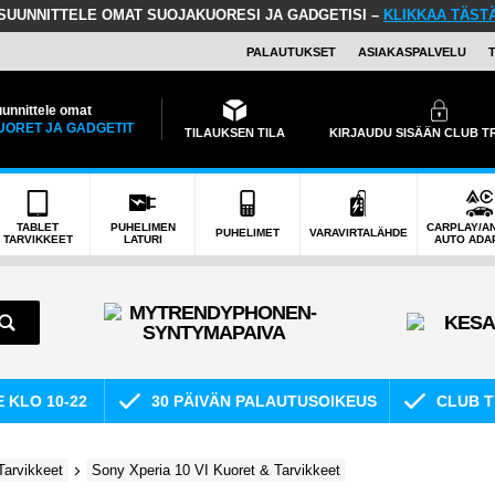
SUUNNITTELE OMAT SUOJAKUORESI JA GADGETISI –
KLIKKAA TÄST
PALAUTUKSET
ASIAKASPALVELU
unnittele omat
UORET JA GADGETIT
TILAUKSEN TILA
KIRJAUDU SISÄÄN CLUB 
TABLET
PUHELIMEN
CARPLAY/A
PUHELIMET
VARAVIRTALÄHDE
TARVIKKEET
LATURI
AUTO ADA
E KLO 10-22
30 PÄIVÄN PALAUTUSOIKEUS
CLUB T
Tarvikkeet
Sony Xperia 10 VI Kuoret & Tarvikkeet