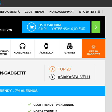
Ä
TIETOA MEISTÄ
CLUB TRENDY
KORJAUSOPPAAT
OTA YHTEYTTÄ
OSTOSKORINI
0
KPL. - YHTEENSÄ:
0,00
EUR
TRENDYYN
NDROID
KESÄN
KUULOKKEET
ÄLYKELLO
GADGET
PTERI
GADGETIT
TOP 20
ASIAKASPALVELU
RENDY - 7% ALENNUS
CLUB TRENDY - 7% ALENNUS
NOPEA TOIMITUS