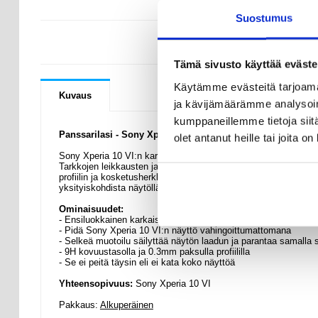
Suostumus
KYSYMYKSIÄ
Tämä sivusto käyttää eväste
Käytämme evästeitä tarjoama
Kuvaus
ja kävijämäärämme analysoim
kumppaneillemme tietoja siitä
Panssarilasi - Sony Xperia 10 VI - 9H, 0.3mm
olet antanut heille tai joita o
Sony Xperia 10 VI:n karkaistu Panssarilasi tarjoaa ensiluokkais
Tarkkojen leikkausten ja erittäin ohuen muotoilunsa ansiosta Pa
profiilin ja kosketusherkkyyden. Sen korkea läpinäkyvyys varmist
yksityiskohdista näytölläsi.
Ominaisuudet:
- Ensiluokkainen karkaistu Panssarilasi Sony Xperia 10 VI:lle
- Pidä Sony Xperia 10 VI:n näyttö vahingoittumattomana
- Selkeä muotoilu säilyttää näytön laadun ja parantaa samalla 
- 9H kovuustasolla ja 0.3mm paksulla profiililla
- Se ei peitä täysin eli ei kata koko näyttöä
Yhteensopivuus:
Sony Xperia 10 VI
Pakkaus:
Alkuperäinen