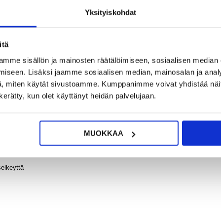
12,95
Yksityiskohdat
?
KYSY POIS
LIVE CHAT
Sony 
itä
10
Kamera
mme sisällön ja mainosten räätälöimiseen, sosiaalisen median
Panssar
iseen. Lisäksi jaamme sosiaalisen median, mainosalan ja analy
9
, miten käytät sivustoamme. Kumppanimme voivat yhdistää näitä t
n kerätty, kun olet käyttänyt heidän palvelujaan.
en suojan ja kestävän suojan naarmuilta, iskuilta ja jokapäiväiseltä kulumisel
nssarilasi sopii saumattomasti Sony Xperia 10 VI:lle säilyttäen laitteen tyyli
9,95
aa optimaalisen selkeyden, jolloin voit nauttia eloisista väreistä ja terävistä
MUOKKAA
selkeyttä