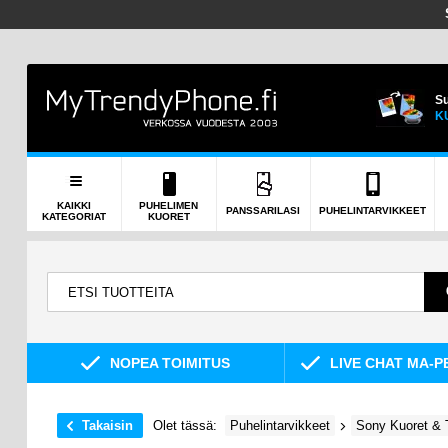
Su
K
KAIKKI
PUHELIMEN
PANSSARILASI
PUHELINTARVIKKEET
KATEGORIAT
KUORET
NOPEA TOIMITUS
LIVE CHAT MA-P
Takaisin
Olet tässä:
Puhelintarvikkeet
Sony Kuoret & 