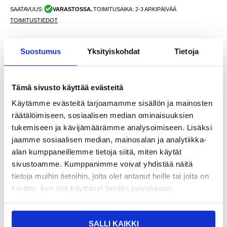
SAATAVUUS:
VARASTOSSA.
TOIMITUSAIKA: 2-3 ARKIPÄIVÄÄ
TOIMITUSTIEDOT
Suostumus
Yksityiskohdat
Tietoja
24,95
EUR
SAAT 7 % ALENNUKSEN LIITTYMÄLLÄ CLUB
LIITY NYT
TRENDYYN
ILMAISEKSI >
Tämä sivusto käyttää evästeitä
NÄHNYT SEN HALVEMMALLA?
Käytämme evästeitä tarjoamamme sisällön ja mainosten
räätälöimiseen, sosiaalisen median ominaisuuksien
-
+
tukemiseen ja kävijämäärämme analysoimiseen. Lisäksi
jaamme sosiaalisen median, mainosalan ja analytiikka-
alan kumppaneillemme tietoja siitä, miten käytät
sivustoamme. Kumppanimme voivat yhdistää näitä
LIVE CHAT
KYSYMYKSIÄ?
KYSY POIS
tietoja muihin tietoihin, joita olet antanut heille tai joita on
kerätty, kun olet käyttänyt heidän palvelujaan.
Kuvaus
SALLI KAIKKI
Spigen Glas.tR Ez Fit Panssarilasi - iPhone 15 Pro - 2 Kpl.