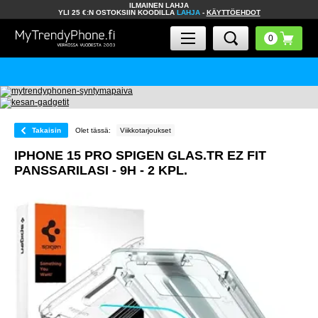
ILMAINEN LAHJA
YLI 25 €:N OSTOKSIIN KOODILLA
LAHJA
-
KÄYTTÖEHDOT
Takaisin
Olet tässä:
Viikkotarjoukset
IPHONE 15 PRO SPIGEN GLAS.TR EZ FIT
PANSSARILASI - 9H - 2 KPL.