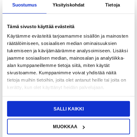
Suostumus
Yksityiskohdat
Tietoja
7,95
EUR
SAAT 7 % ALENNUKSEN LIITTYMÄLLÄ CLUB
LIITY NYT
TRENDYYN
ILMAISEKSI >
Tämä sivusto käyttää evästeitä
NÄHNYT SEN HALVEMMALLA?
Käytämme evästeitä tarjoamamme sisällön ja mainosten
räätälöimiseen, sosiaalisen median ominaisuuksien
Pakkaus
tukemiseen ja kävijämäärämme analysoimiseen. Lisäksi
jaamme sosiaalisen median, mainosalan ja analytiikka-
alan kumppaneillemme tietoja siitä, miten käytät
-
+
sivustoamme. Kumppanimme voivat yhdistää näitä
tietoja muihin tietoihin, joita olet antanut heille tai joita on
kerätty, kun olet käyttänyt heidän palvelujaan.
LIVE CHAT
KYSYMYKSIÄ?
KYSY POIS
SALLI KAIKKI
Kuvaus
MUOKKAA
Tech-Protect Metallilevyt Magneettipidikkelle – 4 levyä ja 4
suojakalvoa