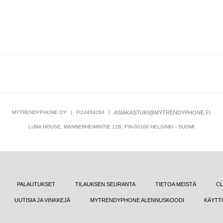
MYTRENDYPHONE OY
|
FI24469284
|
ASIAKASTUKI@MYTRENDYPHONE.FI
LUNA HOUSE, MANNERHEIMINTIE 12B, FIN-00100 HELSINKI - SUOMI
PALAUTUKSET
TILAUKSEN SEURANTA
TIETOA MEISTÄ
CL
UUTISIA JA VINKKEJÄ
MYTRENDYPHONE ALENNUSKOODI
KÄYTT