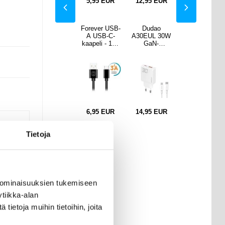
EUR
9,95
EUR
5,95
EUR
12,95
EUR
9,95
EUR
dao
Maxlife
Forever USB-
Dudao
Maxlife
L 30W
MXUC-11
A USB-C-
A30EUL 30W
MXUC-11
N-
magneettinen
kaapeli - 1m,
GaN-
magneettinen
laturi
USB-C /
3A - musta
seinälaturi
USB-C /
ning-
USB-C-
Lightning-
USB-C-
illa -
kaapeli - 1m,
kaapelilla -
kaapeli - 1m,
oinen
100W - musta
Valkoinen
100W - musta
EUR
6,95
EUR
14,95
EUR
16,95
16,95
9,95
EUR
9,95
EUR
Tietoja
ille,
 ominaisuuksien tukemiseen
tiikka-alan
koille
ietoja muihin tietoihin, joita