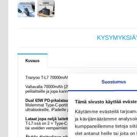
KYSYMYKSIÄ
Kuvaus
Tranyoo T-L7 70000mAh Powerbank - PD 65W pikalataus, 4-portti
Suostumus
Valtavalla 70000mAh (259Wh) litiumpolymeeriakulla varustettu T
pelilaitteille ja jopa kannettaville tietokoneille - ihanteellinen
Dual 65W PD-pikalataus
Tämä sivusto käyttää eväste
Molemmat Type-C-portit tukevat 65W Power Deliverya, mikä tar
ultrabookeille, iPadeille ja lippulaivaälypuhelimille. Nopea, vaka
Käytämme evästeitä tarjoama
ja kävijämäärämme analysoim
Lataat jopa neljä laitetta kerralla
T-L7:ssä on 2 × Type-C-portti + 2 × USB-A-portti, joten se voi sy
kumppaneillemme tietoja siitä
tai useiden vempaimien virransyöttöön matkalla.
olet antanut heille tai joita o