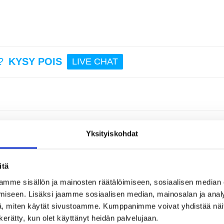
12,95
Du
A30EU
Ga
seinä
Light
?
KYSY POIS
LIVE CHAT
kaapel
Valk
14,95
nen suurikapasiteettinen laturi älykkäällä näytöllä
Yksityiskohdat
RANYOO T-L7 tarjoaa pitkäkestoista virtaa älypuhelimille, tableteille, kamero
 matkoille, retkeilyyn, hätätapauksiin ja pidempään ulkokäyttöön.
itä
joaa kannettavien tietokoneiden tasoista pikalatausta MacBookeille,
a ja tehokas virta - missä ikinä oletkin.
mme sisällön ja mainosten räätälöimiseen, sosiaalisen median
iseen. Lisäksi jaamme sosiaalisen median, mainosalan ja analy
öttää virtaa useisiin laitteisiin samanaikaisesti. Täydellinen perheille, työmat
, miten käytät sivustoamme. Kumppanimme voivat yhdistää näitä t
n kerätty, kun olet käyttänyt heidän palvelujaan.