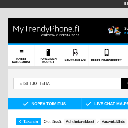
I
Su
K
KAIKKI
PUHELIMEN
PANSSARILASI
PUHELINTARVIKKEET
KATEGORIAT
KUORET
NOPEA TOIMITUS
LIVE CHAT MA-P
Takaisin
Olet tässä:
Puhelintarvikkeet
Varavirtalähde