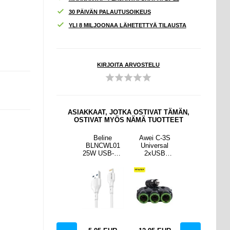
30 PÄIVÄN PALAUTUSOIKEUS
YLI 8 MILJOONAA LÄHETETTYÄ TILAUSTA
KIRJOITA ARVOSTELU
ASIAKKAAT, JOTKA OSTIVAT TÄMÄN,
OSTIVAT MYÖS NÄMÄ TUOTTEET
 C-3S
USB-C SD-
Beline
Awei C-3S
USB-C SD-
ersal
sovitin
BLNCWL01
Universal
sovitin
USB
25W USB-A /
2xUSB
turi /
Lightning-
autolaturi /
nsytyti
kaapeli - 1m -
tupakansytyti
orasian
Valkoinen
n pistorasian
aja
jakaja