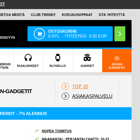
OT
TIETOA MEISTÄ
CLUB TRENDY
KORJAUSOPPAAT
OTA YHTEYTTÄ
OSTOSKORINI
0
KPL. - YHTEENSÄ:
0,00
EUR
TRENDYYN
NDROID
KESÄN
KUULOKKEET
ÄLYKELLO
GADGET
PTERI
GADGETIT
TOP 20
ASIAKASPALVELU
RENDY - 7% ALENNUS
NOPEA TOIMITUS
MAANANTAI - PERJANTAI CHATTI: 10-22