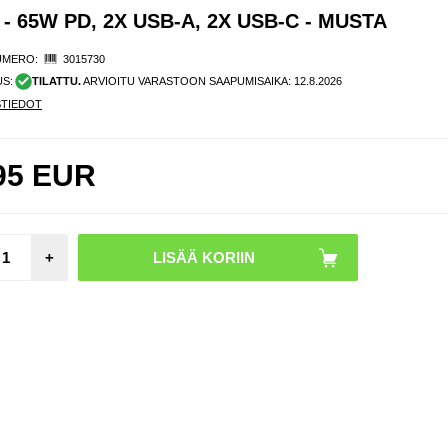
65W PD, 2X USB-A, 2X USB-C - MUSTA
UMERO:
3015730
US:
TILATTU.
ARVIOITU VARASTOON SAAPUMISAIKA:
12.8.2026
STIEDOT
95
EUR
+
Awei
Univ
2x
autola
tupaka
n pist
jak