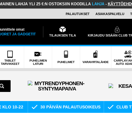
LMAINEN LAHJA
YLI 25 €:N OSTOKSIIN KOODILLA
LAHJA
-
KÄYTTÖEHD
PALAUTUKSET
ASIAKASPALVELU
unnittele omat
UORET JA GADGETIT
TILAUKSEN TILA
KIRJAUDU SISÄÄN CLUB 
TABLET
PUHELIMEN
CARPLAY/A
PUHELIMET
VARAVIRTALÄHDE
TARVIKKEET
LATURI
AUTO ADA
E KLO 10-22
30 PÄIVÄN PALAUTUSOIKEUS
CLUB T