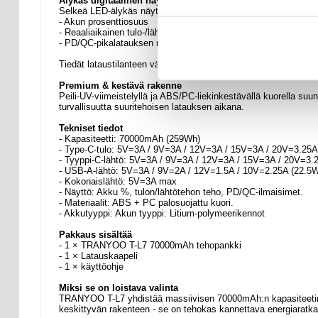
Älykäs digitaalinen näyttö
Selkeä LED-älykäs näyttö näyttää:
- Akun prosenttiosuus
- Reaaliaikainen tulo-/lähtöteho
- PD/QC-pikalatauksen merkkivalot (vihreä LED)
Tiedät lataustilanteen välittömästi yhdellä silmäyksellä.
Premium & kestävä rakenne
Peili-UV-viimeistelyllä ja ABS/PC-liekinkestävällä kuorella su
turvallisuutta suuritehoisen latauksen aikana.
Tekniset tiedot
- Kapasiteetti: 70000mAh (259Wh)
- Type-C-tulo: 5V=3A / 9V=3A / 12V=3A / 15V=3A / 20V=3.25
- Tyyppi-C-lähtö: 5V=3A / 9V=3A / 12V=3A / 15V=3A / 20V=3
- USB-A-lähtö: 5V=3A / 9V=2A / 12V=1.5A / 10V=2.25A (22.5
- Kokonaislähtö: 5V=3A max
- Näyttö: Akku %, tulon/lähtötehon teho, PD/QC-ilmaisimet.
- Materiaalit: ABS + PC palosuojattu kuori.
- Akkutyyppi: Akun tyyppi: Litium-polymeerikennot
Pakkaus sisältää
- 1 × TRANYOO T-L7 70000mAh tehopankki
- 1 × Latauskaapeli
- 1 × käyttöohje
Miksi se on loistava valinta
TRANYOO T-L7 yhdistää massiivisen 70000mAh:n kapasiteetin, 
keskittyvän rakenteen - se on tehokas kannettava energiaratkaisu