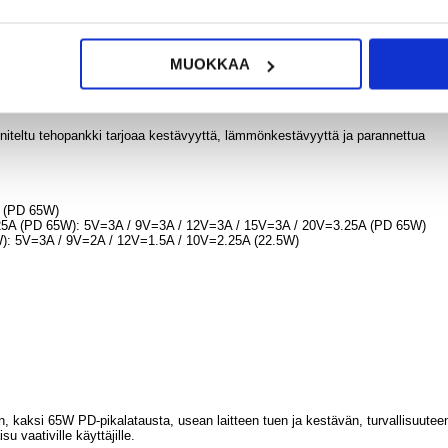
MUOKKAA
unniteltu tehopankki tarjoaa kestävyyttä, lämmönkestävyyttä ja parannettua
A (PD 65W)
.25A (PD 65W): 5V=3A / 9V=3A / 12V=3A / 15V=3A / 20V=3.25A (PD 65W)
W): 5V=3A / 9V=2A / 12V=1.5A / 10V=2.25A (22.5W)
kaksi 65W PD-pikalatausta, usean laitteen tuen ja kestävän, turvallisuutee
 vaativille käyttäjille.