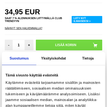
34,95
EUR
SAAT 7 % ALENNUKSEN LIITTYMÄLLÄ CLUB
LIITY NYT
TRENDYYN
ILMAISEKSI >
NÄHNYT SEN HALVEMMALLA?
-
+
VAIN 2 KPL JÄLJELLÄ VARASTOSSA
Suostumus
Yksityiskohdat
Tietoja
LIVE CHAT
KYSYMYKSIÄ?
KYSY POIS
Tämä sivusto käyttää evästeitä
Käytämme evästeitä tarjoamamme sisällön ja mainosten
Kuvaus
räätälöimiseen, sosiaalisen median ominaisuuksien
tukemiseen ja kävijämäärämme analysoimiseen. Lisäksi
Ugreen SmartTag CM817 Bluetooth-paikannin Apple Find My -
jaamme sosiaalisen median, mainosalan ja analytiikka-
sovellusta varten - ladattava kadonneiden esineiden paikannin,
IP68, 12 kuukauden akunkesto, kaulanauha
alan kumppaneillemme tietoja siitä, miten käytät