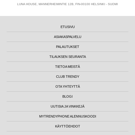
LUNA HOUSE, MANNERHEIMINTIE 12B, FIN-00100 HELSINKI - SUOMI
ETUSIVU
ASIAKASPALVELU
PALAUTUKSET
TILAUKSEN SEURANTA
TIETOA MEISTÄ
CLUB TRENDY
OTA YHTEYTTÄ
BLOGI
UUTISIA JA VINKKEJÄ
MYTRENDYPHONE ALENNUSKOODI
KÄYTTÖEHDOT