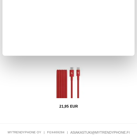
21,95
EUR
Beats USB-C - Lightning -kudottu kaapeli MFEH4ZM/A -
1.5m
21,95
EUR
MYTRENDYPHONE OY
|
FI24469284
|
ASIAKASTUKI@MYTRENDYPHONE.FI