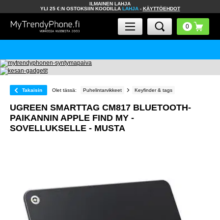
ILMAINEN LAHJA
YLI 25 €:N OSTOKSIIN KOODILLA
LAHJA
-
KÄYTTÖEHDOT
Takaisin
Olet tässä:
Puhelintarvikkeet
Keyfinder & tags
UGREEN SMARTTAG CM817 BLUETOOTH-
PAIKANNIN APPLE FIND MY -
SOVELLUKSELLE - MUSTA