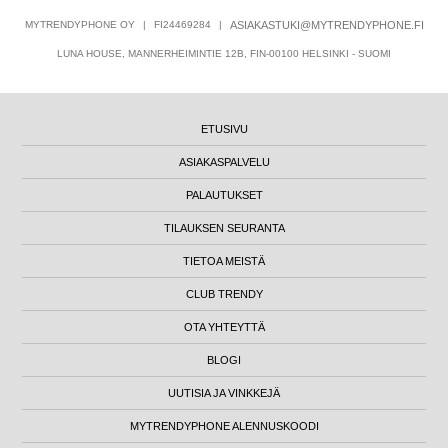
MYTRENDYPHONE OY
|
FI24469284
|
ASIAKASTUKI@MYTRENDYPHONE.FI
LUNA HOUSE, MANNERHEIMINTIE 12B, FIN-00100 HELSINKI - SUOMI
ETUSIVU
ASIAKASPALVELU
PALAUTUKSET
TILAUKSEN SEURANTA
TIETOA MEISTÄ
CLUB TRENDY
OTA YHTEYTTÄ
BLOGI
UUTISIA JA VINKKEJÄ
MYTRENDYPHONE ALENNUSKOODI