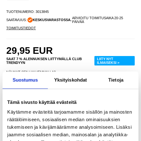
TUOTENUMERO:
3013845
ARVIOITU TOIMITUSAIKA 20-25
SAATAVUUS:
KESKUSVARASTOSSA.
PÄIVÄÄ
TOIMITUSTIEDOT
29,95
EUR
SAAT 7 % ALENNUKSEN LIITTYMÄLLÄ CLUB
LIITY NYT
TRENDYYN
ILMAISEKSI >
NÄHNYT SEN HALVEMMALLA?
Suostumus
Yksityiskohdat
Tietoja
-
+
Tämä sivusto käyttää evästeitä
Käytämme evästeitä tarjoamamme sisällön ja mainosten
LIVE CHAT
KYSYMYKSIÄ?
KYSY POIS
räätälöimiseen, sosiaalisen median ominaisuuksien
tukemiseen ja kävijämäärämme analysoimiseen. Lisäksi
jaamme sosiaalisen median, mainosalan ja analytiikka-