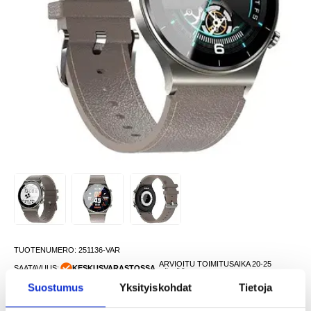
TUOTENUMERO:
251136-VAR
ARVIOITU TOIMITUSAIKA 20-25
SAATAVUUS:
KESKUSVARASTOSSA.
PÄIVÄÄ
Suostumus
Yksityiskohdat
Tietoja
TOIMITUSTIEDOT