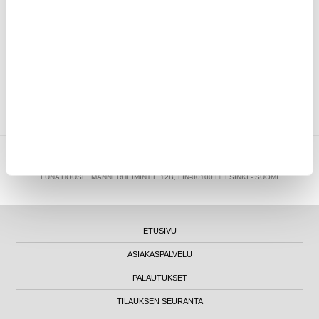
KIRJOITA ARVOSTELU
ASIAKKAAT, JOTKA OSTIVAT TÄMÄN, OSTIVAT MYÖS NÄMÄ
TUOTTEET
MYTRENDYPHONE OY
|
FI24469284
|
ASIAKASTUKI@MYTRENDYPHONE.FI
LUNA HOUSE, MANNERHEIMINTIE 12B, FIN-00100 HELSINKI - SUOMI
ETUSIVU
ASIAKASPALVELU
PALAUTUKSET
TILAUKSEN SEURANTA