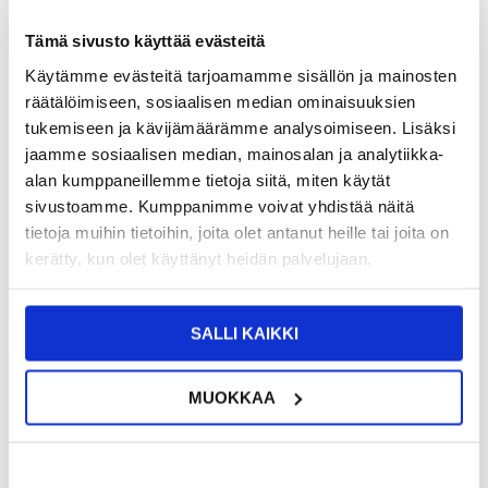
30,95
EUR
Tämä sivusto käyttää evästeitä
SAAT 7 % ALENNUKSEN LIITTYMÄLLÄ CLUB
LIITY NYT
Käytämme evästeitä tarjoamamme sisällön ja mainosten
TRENDYYN
ILMAISEKSI >
räätälöimiseen, sosiaalisen median ominaisuuksien
NÄHNYT SEN HALVEMMALLA?
tukemiseen ja kävijämäärämme analysoimiseen. Lisäksi
jaamme sosiaalisen median, mainosalan ja analytiikka-
Valitse väri
alan kumppaneillemme tietoja siitä, miten käytät
sivustoamme. Kumppanimme voivat yhdistää näitä
tietoja muihin tietoihin, joita olet antanut heille tai joita on
kerätty, kun olet käyttänyt heidän palvelujaan.
-
+
SALLI KAIKKI
LIVE CHAT
KYSYMYKSIÄ?
KYSY POIS
MUOKKAA
Kuvaus
Vedenpitävä Urheiluälykello Sykemittauksella GT08 -