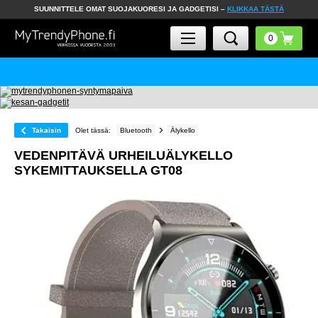
SUUNNITTELE OMAT SUOJAKUORESI JA GADGETISI –
KLIKKAA TÄSTÄ
Takaisin
Olet tässä:
Bluetooth
Älykello
VEDENPITÄVÄ URHEILUÄLYKELLO
SYKEMITTAUKSELLA GT08