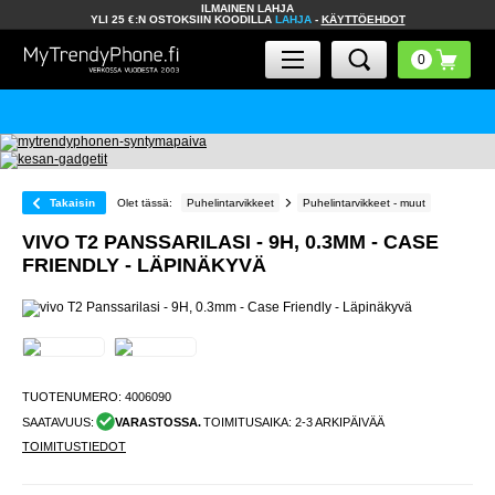
ILMAINEN LAHJA
YLI 25 €:N OSTOKSIIN KOODILLA
LAHJA
-
KÄYTTÖEHDOT
Takaisin
Olet tässä:
Puhelintarvikkeet
Puhelintarvikkeet - muut
VIVO T2 PANSSARILASI - 9H, 0.3MM - CASE
FRIENDLY - LÄPINÄKYVÄ
TUOTENUMERO:
4006090
SAATAVUUS:
VARASTOSSA.
TOIMITUSAIKA: 2-3 ARKIPÄIVÄÄ
TOIMITUSTIEDOT