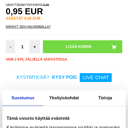
VÄHITTÄISMYYNTIHINTA
9,95
0,95
EUR
SÄÄSTÄT
9,00
EUR
NÄHNYT SEN HALVEMMALLA?
-
+
VAIN 2 KPL JÄLJELLÄ VARASTOSSA
LIVE CHAT
KYSYMYKSIÄ?
KYSY POIS
Suostumus
Yksityiskohdat
Tietoja
Kuvaus
Panssarilasi - vivo T2 - 9H, 0.3mm
Tämä sivusto käyttää evästeitä
vivo T2:n karkaistu Panssarilasi tarjoaa ensiluokkaisen suojan ja
kestävän suojan naarmuilta, iskuilta ja jokapäiväiseltä kulumiselta.
Tarkkojen leikkausten ja erittäin ohuen muotoilunsa ansiosta
Käytämme evästeitä tarjoamamme sisällön ja mainosten