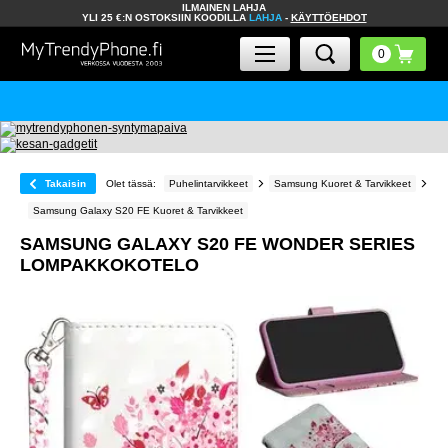
ILMAINEN LAHJA
YLI 25 €:N OSTOKSIIN KOODILLA
LAHJA
-
KÄYTTÖEHDOT
Takaisin
Olet tässä:
Puhelintarvikkeet
Samsung Kuoret & Tarvikkeet
Samsung Galaxy S20 FE Kuoret & Tarvikkeet
SAMSUNG GALAXY S20 FE WONDER SERIES
LOMPAKKOKOTELO