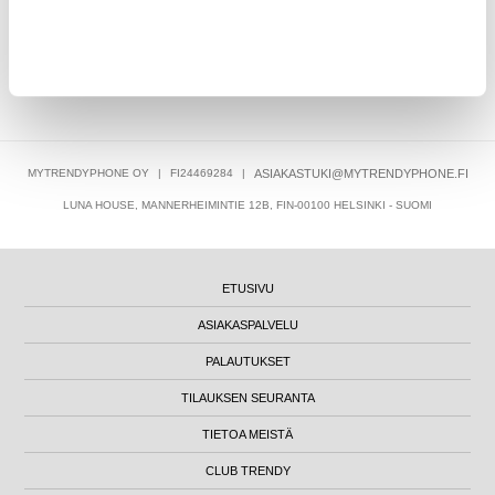
ASIAKKAAT, JOTKA OSTIVAT TÄMÄN, OSTIVAT MYÖS NÄMÄ
TUOTTEET
MYTRENDYPHONE OY
|
FI24469284
|
ASIAKASTUKI@MYTRENDYPHONE.FI
LUNA HOUSE, MANNERHEIMINTIE 12B, FIN-00100 HELSINKI - SUOMI
ETUSIVU
ASIAKASPALVELU
PALAUTUKSET
TILAUKSEN SEURANTA
TIETOA MEISTÄ
CLUB TRENDY