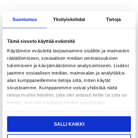
12,95
EUR
Suostumus
Yksityiskohdat
Tietoja
SAAT 7 % ALENNUKSEN LIITTYMÄLLÄ CLUB
LIITY NYT
TRENDYYN
ILMAISEKSI >
NÄHNYT SEN HALVEMMALLA?
Tämä sivusto käyttää evästeitä
Käytämme evästeitä tarjoamamme sisällön ja mainosten
Valitse väri
räätälöimiseen, sosiaalisen median ominaisuuksien
tukemiseen ja kävijämäärämme analysoimiseen. Lisäksi
jaamme sosiaalisen median, mainosalan ja analytiikka-
-
+
alan kumppaneillemme tietoja siitä, miten käytät
sivustoamme. Kumppanimme voivat yhdistää näitä
VAIN 1 KPL JÄLJELLÄ VARASTOSSA
tietoja muihin tietoihin, joita olet antanut heille tai joita on
kerätty, kun olet käyttänyt heidän palvelujaan.
LIVE CHAT
KYSYMYKSIÄ?
KYSY POIS
SALLI KAIKKI
Arvostelut
Kuvaus