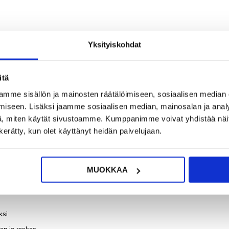
9,95
iPho
Yksityiskohdat
P
Neste
?
KYSY POIS
Sili
LIVE CHAT
Suojak
Viinin
itä
mme sisällön ja mainosten räätälöimiseen, sosiaalisen median
iseen. Lisäksi jaamme sosiaalisen median, mainosalan ja analy
, miten käytät sivustoamme. Kumppanimme voivat yhdistää näitä t
9,95
n kerätty, kun olet käyttänyt heidän palvelujaan.
un! Treenin aikana he eivät liu'u tai rullaudu ylös, joten voi treenata
lisia, tarkoitettu kovaa treeniä varten. Ne on tarkoitettu kotikuntosalille, mut
i vaihtaa kolmen eri vastustason välillä. Näiden liikuntanauhojen avulla voi
 Olitpa aloittelija tai himokuntoilija, nämä Wozinskyn kuminauhat täyttävät
MUOKKAA
ksi