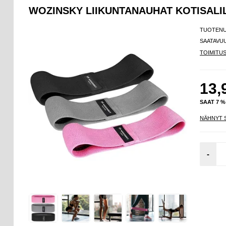
WOZINSKY LIIKUNTANAUHAT KOTISALILL
TUOTEN
SAATAVU
TOIMITU
13,
SAAT 7 
NÄHNYT 
-