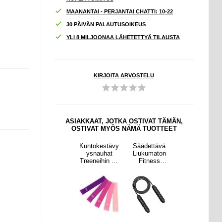
MAANANTAI - PERJANTAI CHATTI: 10-22
30 PÄIVÄN PALAUTUSOIKEUS
YLI 8 MILJOONAA LÄHETETTYÄ TILAUSTA
KIRJOITA ARVOSTELU
ASIAKKAAT, JOTKA OSTIVAT TÄMÄN,
OSTIVAT MYÖS NÄMÄ TUOTTEET
ttävä
iPhone 13
Kuntokestävy
Säädettävä
iPhone 13
maton
Nahkainen
ysnauhat
Liukumaton
Nahkainen
ness
Lompakkokot
Treeneihin - 5
Fitness
Lompakkokot
naru -
elo Jalustalla
Kpl.
Hyppynaru -
elo Jalustalla
sta
- Musta
Musta
- Musta