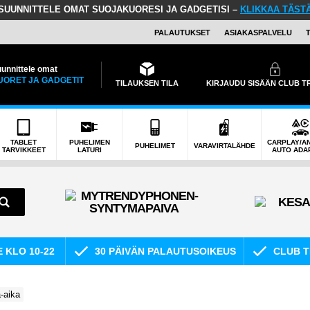
SUUNNITTELE OMAT SUOJAKUORESI JA GADGETISI –
KLIKKAA TÄST
PALAUTUKSET
ASIAKASPALVELU
unnittele omat
UORET JA GADGETIT
TILAUKSEN TILA
KIRJAUDU SISÄÄN CLUB 
TABLET
PUHELIMEN
CARPLAY/A
PUHELIMET
VARAVIRTALÄHDE
TARVIKKEET
LATURI
AUTO ADA
E KLO 10-22
30 PÄIVÄN PALAUTUSOIKEUS
CLUB T
a-aika