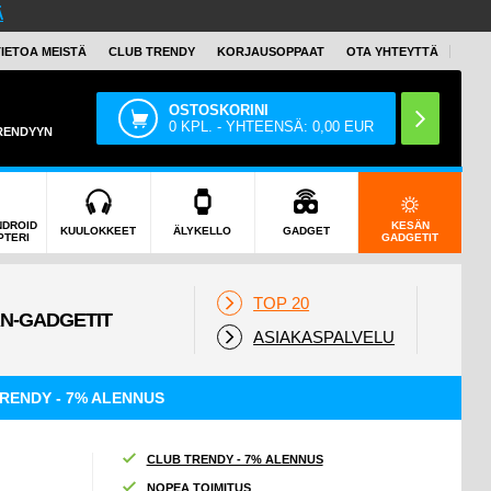
Ä
TIETOA MEISTÄ
CLUB TRENDY
KORJAUSOPPAAT
OTA YHTEYTTÄ
OSTOSKORINI
0
KPL. - YHTEENSÄ:
0,00
EUR
TRENDYYN
NDROID
KESÄN
KUULOKKEET
ÄLYKELLO
GADGET
PTERI
GADGETIT
TOP 20
ASIAKASPALVELU
RENDY - 7% ALENNUS
CLUB TRENDY - 7% ALENNUS
NOPEA TOIMITUS