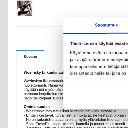
Suostumus
KYSYMYKSIÄ
Tämä sivusto käyttää eväste
Käytämme evästeitä tarjoama
Kuvaus
ja kävijämäärämme analysoim
kumppaneillemme tietoja siitä
Wozinsky Liikuntanauhat Kotisalille 3 Vastustasolla
olet antanut heille tai joita o
Wozinskyn liikuntanauhat ovat paras valinta urheiluun ja kuntoilu
huolettomasti. Nämä vastusnauhat ovat erittäin kestäviä ja turval
käyttää niitä myös ulkona tai kuntosalilla. Tarpeiden mukaan vo
parantaa harjoittelurutiiniasi ja pysyä erinomaisessa kunnossa.
harjoittelutarpeet suorastaan ihanteellisesti!
Ominaisuudet:
- Wozinskyn ihoystävälliset kuntonauhat kotikuntosalille
- Erittäin kestävät, turvalliset ja mukavat, ne kestävät pitkään
- Ne on tarkoitettu alavartalon ja myös ylävartalon treenaamise
- Sopii CrossFit, jooga, pilates, kuntoilu ja monet muut treenit