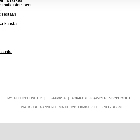
nen ja raskas
 ja matkustamiseen
et
tisestään
 kankaasta
aa-aika
MYTRENDYPHONE OY
|
FI24469284
|
ASIAKASTUKI@MYTRENDYPHONE.FI
LUNA HOUSE, MANNERHEIMINTIE 12B, FIN-00100 HELSINKI - SUOMI