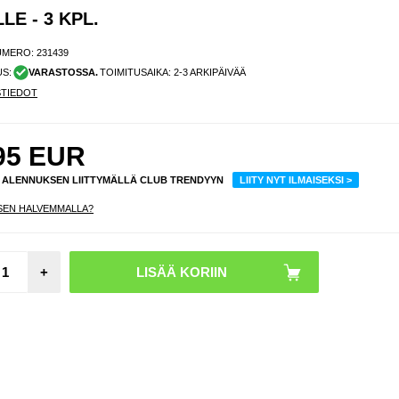
E - 3 KPL.
UMERO:
231439
US:
VARASTOSSA.
TOIMITUSAIKA: 2-3 ARKIPÄIVÄÄ
STIEDOT
95
EUR
% ALENNUKSEN LIITTYMÄLLÄ CLUB TRENDYYN
LIITY NYT ILMAISEKSI >
SEN HALVEMMALLA?
Sääde
+
Liuku
Fit
Hyppy
Mu