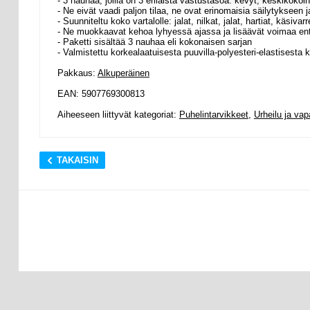
- 3 nauhaa, joilla on 3 erilaista vastustasoa: kevyt, keskikokoi
- Ne eivät vaadi paljon tilaa, ne ovat erinomaisia säilytykseen
- Suunniteltu koko vartalolle: jalat, nilkat, jalat, hartiat, käsivarr
- Ne muokkaavat kehoa lyhyessä ajassa ja lisäävät voimaa en
- Paketti sisältää 3 nauhaa eli kokonaisen sarjan
- Valmistettu korkealaatuisesta puuvilla-polyesteri-elastisesta
Pakkaus:
Alkuperäinen
EAN: 5907769300813
Aiheeseen liittyvät kategoriat:
Puhelintarvikkeet
,
Urheilu ja vap
TAKAISIN