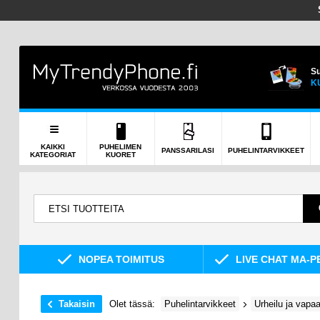
Su
K
KAIKKI
PUHELIMEN
PANSSARILASI
PUHELINTARVIKKEET
KATEGORIAT
KUORET
NOPEA TOIMITUS
LIVE CHAT MA-P
Takaisin
Olet tässä:
Puhelintarvikkeet
Urheilu ja vapa