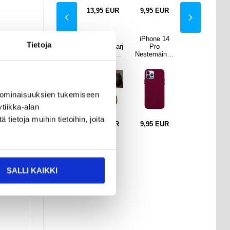
EUR
16,95
EUR
13,95
EUR
9,95
EUR
16,95
EUR
ne 14
PanzerGlass
EMS
iPhone 14
PanzerGlass
Tietoja
ro
iPhone 12/12
Älypakaraharj
Pro
iPhone 12/12
mäinen
Pro
oittelulihashie
Nestemäinen
Pro
koni
Panssarilasi -
rontalaite
Silikoni
Panssarilasi -
uori -
9H -
Suojakuori -
9H -
punaine
Läpinäkyvä
Viininpunaine
Läpinäkyvä
n
n
 ominaisuuksien tukemiseen
tiikka-alan
ietoja muihin tietoihin, joita
EUR
22,95
EUR
13,95
EUR
9,95
EUR
22,95
EUR
ta voi
SALLI KAIKKI