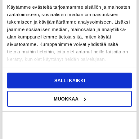
Käytämme evästeitä tarjoamamme sisällön ja mainosten
TUOTENUMERO:
4008213-VAR
ARVIOITU TOIMITUSAIKA 20-25
räätälöimiseen, sosiaalisen median ominaisuuksien
SAATAVUUS:
KESKUSVARASTOSSA.
PÄIVÄÄ
tukemiseen ja kävijämäärämme analysoimiseen. Lisäksi
TOIMITUSTIEDOT
jaamme sosiaalisen median, mainosalan ja analytiikka-
alan kumppaneillemme tietoja siitä, miten käytät
9,95
EUR
sivustoamme. Kumppanimme voivat yhdistää näitä
tietoja muihin tietoihin, joita olet antanut heille tai joita on
SAAT 7 % ALENNUKSEN LIITTYMÄLLÄ CLUB
LIITY NYT
TRENDYYN
ILMAISEKSI >
kerätty, kun olet käyttänyt heidän palvelujaan.
NÄHNYT SEN HALVEMMALLA?
SALLI KAIKKI
Valitse väri
MUOKKAA
-
+
LIVE CHAT
KYSYMYKSIÄ?
KYSY POIS