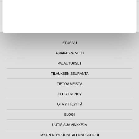
MYTRENDYPHONE OY
|
FI24469284
|
ASIAKASTUKI@MYTRENDYPHONE.FI
LUNA HOUSE, MANNERHEIMINTIE 12B, FIN-00100 HELSINKI - SUOMI
ETUSIVU
ASIAKASPALVELU
PALAUTUKSET
TILAUKSEN SEURANTA
TIETOA MEISTÄ
CLUB TRENDY
OTA YHTEYTTÄ
BLOGI
UUTISIA JA VINKKEJÄ
MYTRENDYPHONE ALENNUSKOODI