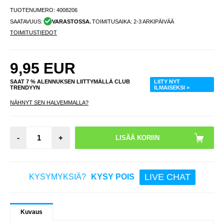
TUOTENUMERO:
4008206
SAATAVUUS:
VARASTOSSA.
TOIMITUSAIKA: 2-3 ARKIPÄIVÄÄ
TOIMITUSTIEDOT
9,95
EUR
SAAT 7 % ALENNUKSEN LIITTYMÄLLÄ CLUB
LIITY NYT
TRENDYYN
ILMAISEKSI >
NÄHNYT SEN HALVEMMALLA?
-
+
LIVE CHAT
KYSYMYKSIÄ?
KYSY POIS
Kuvaus