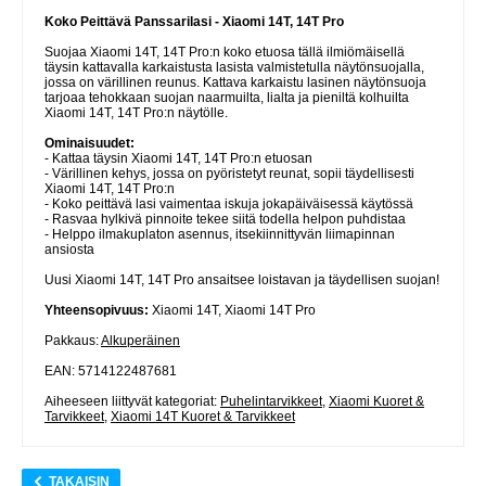
Koko Peittävä Panssarilasi - Xiaomi 14T, 14T Pro
Suojaa Xiaomi 14T, 14T Pro:n koko etuosa tällä ilmiömäisellä
täysin kattavalla karkaistusta lasista valmistetulla näytönsuojalla,
jossa on värillinen reunus. Kattava karkaistu lasinen näytönsuoja
tarjoaa tehokkaan suojan naarmuilta, lialta ja pieniltä kolhuilta
Xiaomi 14T, 14T Pro:n näytölle.
Ominaisuudet:
- Kattaa täysin Xiaomi 14T, 14T Pro:n etuosan
- Värillinen kehys, jossa on pyöristetyt reunat, sopii täydellisesti
Xiaomi 14T, 14T Pro:n
- Koko peittävä lasi vaimentaa iskuja jokapäiväisessä käytössä
- Rasvaa hylkivä pinnoite tekee siitä todella helpon puhdistaa
- Helppo ilmakuplaton asennus, itsekiinnittyvän liimapinnan
ansiosta
Uusi Xiaomi 14T, 14T Pro ansaitsee loistavan ja täydellisen suojan!
Yhteensopivuus:
Xiaomi 14T, Xiaomi 14T Pro
Pakkaus:
Alkuperäinen
EAN: 5714122487681
Aiheeseen liittyvät kategoriat:
Puhelintarvikkeet
,
Xiaomi Kuoret &
Tarvikkeet
,
Xiaomi 14T Kuoret & Tarvikkeet
TAKAISIN