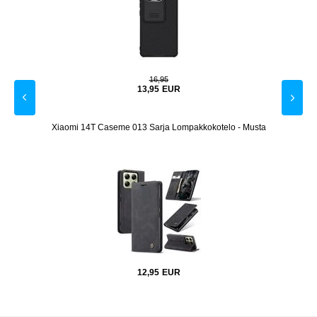
16,95
13,95
EUR
rilasi -
Xiaomi 14T Caseme 013 Sarja Lompakkokotelo - Musta
Xia
12,95
EUR