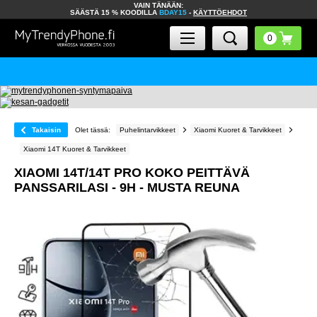
VAIN TÄNÄÄN:
SÄÄSTÄ 15 % KOODILLA
BDAY15
-
KÄYTTÖEHDOT
Takaisin
Olet tässä:
Puhelintarvikkeet
Xiaomi Kuoret & Tarvikkeet
Xiaomi 14T Kuoret & Tarvikkeet
XIAOMI 14T/14T PRO KOKO PEITTÄVÄ
PANSSARILASI - 9H - MUSTA REUNA