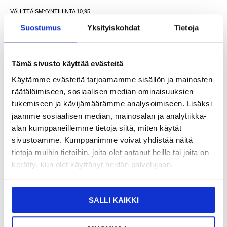
VÄHITTÄISMYYNTIHINTA
10,95
0,95
EUR
Suostumus
Yksityiskohdat
Tietoja
SÄÄSTÄT
10,00
EUR
NÄHNYT SEN HALVEMMALLA?
Tämä sivusto käyttää evästeitä
Valitse väri
Käytämme evästeitä tarjoamamme sisällön ja mainosten
räätälöimiseen, sosiaalisen median ominaisuuksien
tukemiseen ja kävijämäärämme analysoimiseen. Lisäksi
jaamme sosiaalisen median, mainosalan ja analytiikka-
-
+
alan kumppaneillemme tietoja siitä, miten käytät
sivustoamme. Kumppanimme voivat yhdistää näitä
tietoja muihin tietoihin, joita olet antanut heille tai joita on
LIVE CHAT
KYSYMYKSIÄ?
KYSY POIS
kerätty, kun olet käyttänyt heidän palvelujaan.
Kuvaus
SALLI KAIKKI
Liukumaton TPU-kotelo - Xiaomi 15 Pro