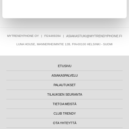
ASIAKKAAT, JOTKA OSTIVAT TÄMÄN, OSTIVAT MYÖS NÄMÄ
TUOTTEET
MYTRENDYPHONE OY
|
FI24469284
|
ASIAKASTUKI@MYTRENDYPHONE.FI
LUNA HOUSE, MANNERHEIMINTIE 12B, FIN-00100 HELSINKI - SUOMI
ETUSIVU
ASIAKASPALVELU
PALAUTUKSET
TILAUKSEN SEURANTA
TIETOA MEISTÄ
CLUB TRENDY
OTA YHTEYTTÄ