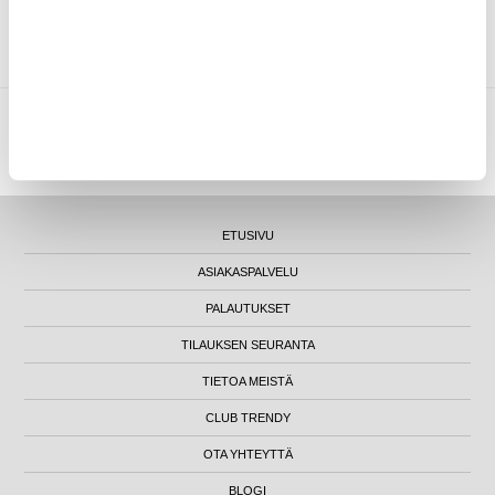
ASIAKKAAT, JOTKA OSTIVAT TÄMÄN, OSTIVAT MYÖS NÄMÄ
TUOTTEET
MYTRENDYPHONE OY
|
FI24469284
|
ASIAKASTUKI@MYTRENDYPHONE.FI
LUNA HOUSE, MANNERHEIMINTIE 12B, FIN-00100 HELSINKI - SUOMI
ETUSIVU
ASIAKASPALVELU
PALAUTUKSET
TILAUKSEN SEURANTA
TIETOA MEISTÄ
CLUB TRENDY
OTA YHTEYTTÄ
BLOGI