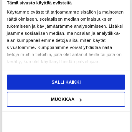
Tämä sivusto käyttää evästeitä
TUOTENUMERO:
4010837-VAR
Käytämme evästeitä tarjoamamme sisällön ja mainosten
SAATAVUUS:
VARASTOSSA.
TOIMITUSAIKA: 2-3 ARKIPÄIVÄÄ
räätälöimiseen, sosiaalisen median ominaisuuksien
TOIMITUSTIEDOT
tukemiseen ja kävijämäärämme analysoimiseen. Lisäksi
jaamme sosiaalisen median, mainosalan ja analytiikka-
VÄHITTÄISMYYNTIHINTA
14,95
alan kumppaneillemme tietoja siitä, miten käytät
6,95
EUR
sivustoamme. Kumppanimme voivat yhdistää näitä
SÄÄSTÄT
8,00
EUR
tietoja muihin tietoihin, joita olet antanut heille tai joita on
NÄHNYT SEN HALVEMMALLA?
kerätty, kun olet käyttänyt heidän palvelujaan.
Valitse väri
SALLI KAIKKI
MUOKKAA
-
+
VAIN 1 KPL JÄLJELLÄ VARASTOSSA
LIVE CHAT
KYSYMYKSIÄ?
KYSY POIS