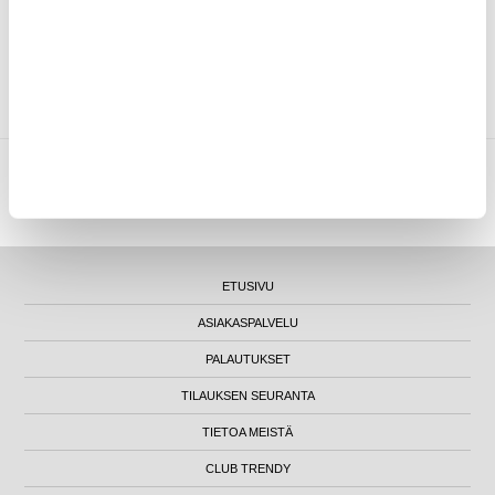
ASIAKKAAT, JOTKA OSTIVAT TÄMÄN, OSTIVAT MYÖS NÄMÄ
TUOTTEET
MYTRENDYPHONE OY
|
FI24469284
|
ASIAKASTUKI@MYTRENDYPHONE.FI
LUNA HOUSE, MANNERHEIMINTIE 12B, FIN-00100 HELSINKI - SUOMI
ETUSIVU
ASIAKASPALVELU
PALAUTUKSET
TILAUKSEN SEURANTA
TIETOA MEISTÄ
CLUB TRENDY