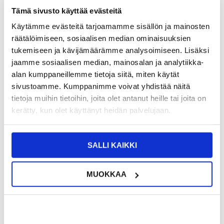
Tämä sivusto käyttää evästeitä
Käytämme evästeitä tarjoamamme sisällön ja mainosten
räätälöimiseen, sosiaalisen median ominaisuuksien
tukemiseen ja kävijämäärämme analysoimiseen. Lisäksi
TUOTENUMERO:
4009299-VAR
jaamme sosiaalisen median, mainosalan ja analytiikka-
ARVIOITU TOIMITUSAIKA 20-25
SAATAVUUS:
KESKUSVARASTOSSA.
PÄIVÄÄ
alan kumppaneillemme tietoja siitä, miten käytät
TOIMITUSTIEDOT
sivustoamme. Kumppanimme voivat yhdistää näitä
tietoja muihin tietoihin, joita olet antanut heille tai joita on
24,95
EUR
kerätty, kun olet käyttänyt heidän palvelujaan.
SAAT 7 % ALENNUKSEN LIITTYMÄLLÄ CLUB
LIITY NYT
TRENDYYN
ILMAISEKSI >
SALLI KAIKKI
NÄHNYT SEN HALVEMMALLA?
MUOKKAA
Valitse väri
-
+