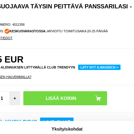
SUOJAAVA TÄYSIN PEITTÄVÄ PANSSARILASI -
UMERO:
4011358
US:
KESKUSVARASTOSSA.
ARVIOITU TOIMITUSAIKA 20-25 PÄIVÄÄ
STIEDOT
5
EUR
% ALENNUKSEN LIITTYMÄLLÄ CLUB TRENDYYN
LIITY NYT ILMAISEKSI >
SEN HALVEMMALLA?
iPh
16e
galva
+
iskunk
TPU-k
?
KYSY POIS
LIVE CHAT
Yksityiskohdat