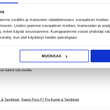
9,95
itä
mme sisällön ja mainosten räätälöimiseen, sosiaalisen median
Xiaomi
omi Poco F7 Pro
K80/P
iseen. Lisäksi jaamme sosiaalisen median, mainosalan ja analy
P
inen ratkaisu Xiaomi Poco F7 Pro:n näytön suojaamiseen samalla kun se varmi
, miten käytät sivustoamme. Kumppanimme voivat yhdistää näitä t
Liuku
huomattava ominaisuus, suunniteltu suojaamaan arkaluontoisia tietoja uteliail
TPU-ko
a, että jokainen Xiaomi Poco F7 Pro:n näytön nurkka on suojattu.
n kerätty, kun olet käyttänyt heidän palvelujaan.
Läpin
tönsuoja Xiaomi Poco F7 Pro:lle
MUOKKAA
ttä se on 9 kertaa kovempaa kuin tavallinen lasi
6,95
sormenjälkitunnistimen kanssa
n katsot sitä sivuilta.
 & Tarvikkeet
,
Xiaomi Poco F7 Pro Kuoret & Tarvikkeet