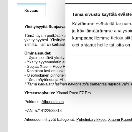
Kuvaus
Tämä sivusto käyttää eväste
Käytämme evästeitä tarjoama
Yksityisyyttä Suojaava Täysin Peittävä Panssarilasi - Xia
ja kävijämäärämme analysoim
Tämä täysin peittävä karkaistu lasinen näytönsuoja on lopull
kumppaneillemme tietoja siitä
yksityisyytesi. Yksityisyyssuodatin on tämän karkaistun lasin 
silmiltä. Tämän karkaistun lasin täyskattava muotoilu varmista
olet antanut heille tai joita o
Ominaisuudet:
- Täysin peittävä yksityisyyttä suojaava karkaistu lasinen näy
- Yksityisyyssuodatin estää muiden näkemästä näyttöäsi
- Suojaa Xiaomi Poco F7 Pro:n näyttöä päivittäisiltä vaurioilta
- Karkaistu lasi on luokiteltu 9H-kovuudella, mikä tarkoittaa, e
- Oleofoobinen pinnoite hylkii sormenjälkiä ja öljyä
- Tämä näytönsuoja EI ole yhteensopiva Xiaomi Poco F7 Pro -
* Tämä karkaistu lasinen näytönsuoja sumentaa näyttöä vain, ku
Yhteensopivuus:
Xiaomi Poco F7 Pro
Pakkaus:
Alkuperäinen
EAN: 5714122535313
Aiheeseen liittyvät kategoriat:
Puhelintarvikkeet
,
Xiaomi Kuoret