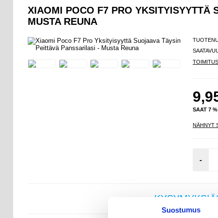
XIAOMI POCO F7 PRO YKSITYISYYTTÄ 
MUSTA REUNA
TUOTEN
SAATAVU
TOIMITU
9,9
SAAT 7 
NÄHNYT 
-
KYSYMYKSIÄ
Suostumus