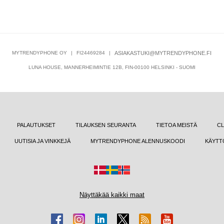
MYTRENDYPHONE OY
|
FI24469284
|
ASIAKASTUKI@MYTRENDYPHONE.FI
LUNA HOUSE, MANNERHEIMINTIE 12B, FIN-00100 HELSINKI - SUOMI
PALAUTUKSET
TILAUKSEN SEURANTA
TIETOA MEISTÄ
CL
UUTISIA JA VINKKEJÄ
MYTRENDYPHONE ALENNUSKOODI
KÄYTT
Näyttäkää kaikki maat