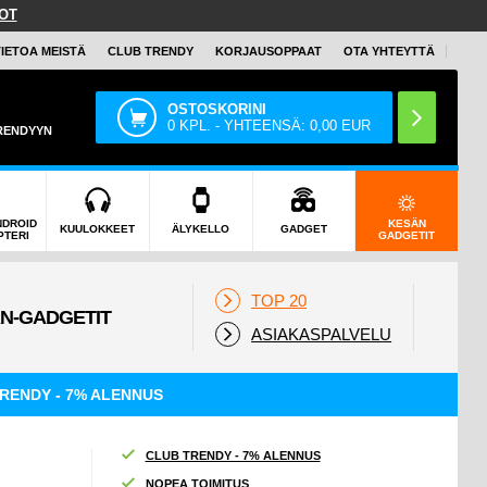
OT
TIETOA MEISTÄ
CLUB TRENDY
KORJAUSOPPAAT
OTA YHTEYTTÄ
OSTOSKORINI
0
KPL. - YHTEENSÄ:
0,00
EUR
TRENDYYN
NDROID
KESÄN
KUULOKKEET
ÄLYKELLO
GADGET
PTERI
GADGETIT
TOP 20
ASIAKASPALVELU
RENDY - 7% ALENNUS
CLUB TRENDY - 7% ALENNUS
NOPEA TOIMITUS