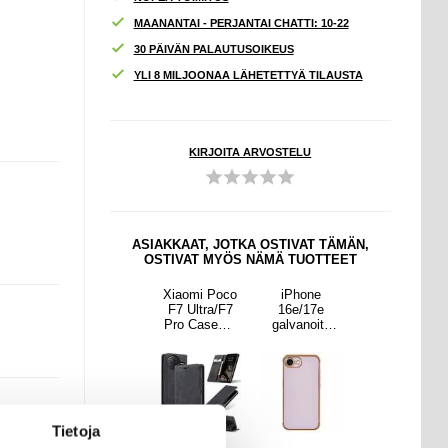
MAANANTAI - PERJANTAI CHATTI: 10-22
30 PÄIVÄN PALAUTUSOIKEUS
YLI 8 MILJOONAA LÄHETETTYÄ TILAUSTA
KIRJOITA ARVOSTELU
ASIAKKAAT, JOTKA OSTIVAT TÄMÄN,
OSTIVAT MYÖS NÄMÄ TUOTTEET
one
Xiaomi Redmi
Xiaomi Poco
iPhone
Xiaomi Redmi
/17e
K80/K80
F7 Ultra/F7
16e/17e
K80/K80
noitu
Pro/Poco F7
Pro Caseme
galvanoitu
Pro/Poco F7
estävä
Ultra
013 Sarja
iskunkestävä
Ultra
otelo
Yksityisyyss
Lompakkokot
TPU-kotelo
Yksityisyyss
uoja
elo - Musta
uoja
Panssarilasi -
Panssarilasi -
9H
9H
Tietoja