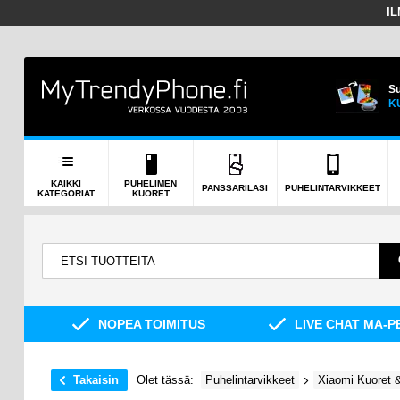
I
Su
K
KAIKKI
PUHELIMEN
PANSSARILASI
PUHELINTARVIKKEET
KATEGORIAT
KUORET
NOPEA TOIMITUS
LIVE CHAT MA-P
Takaisin
Olet tässä:
Puhelintarvikkeet
Xiaomi Kuoret &