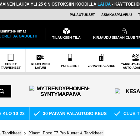
LMAINEN LAHJA
YLI 25 €:N OSTOKSIIN KOODILLA
LAHJA
-
KÄYTTÖEHD
PALAUTUKSET
ASIAKASPALVELU
unnittele omat
UORET JA GADGETIT
TILAUKSEN TILA
KIRJAUDU SISÄÄN CLUB 
TABLET
PUHELIMEN
CARPLAY/A
PUHELIMET
VARAVIRTALÄHDE
TARVIKKEET
LATURI
AUTO ADA
E KLO 10-22
30 PÄIVÄN PALAUTUSOIKEUS
CLUB T
 Tarvikkeet
Xiaomi Poco F7 Pro Kuoret & Tarvikkeet