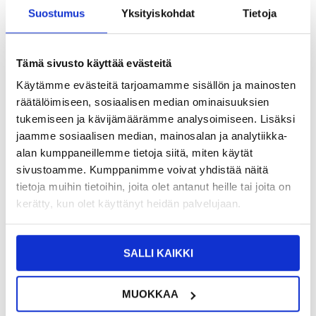
Suostumus
Yksityiskohdat
Tietoja
9,95
EUR
Tämä sivusto käyttää evästeitä
SAAT 7 % ALENNUKSEN LIITTYMÄLLÄ CLUB
LIITY NYT
TRENDYYN
ILMAISEKSI >
Käytämme evästeitä tarjoamamme sisällön ja mainosten
NÄHNYT SEN HALVEMMALLA?
räätälöimiseen, sosiaalisen median ominaisuuksien
tukemiseen ja kävijämäärämme analysoimiseen. Lisäksi
jaamme sosiaalisen median, mainosalan ja analytiikka-
-
+
alan kumppaneillemme tietoja siitä, miten käytät
sivustoamme. Kumppanimme voivat yhdistää näitä
tietoja muihin tietoihin, joita olet antanut heille tai joita on
LIVE CHAT
KYSYMYKSIÄ?
KYSY POIS
kerätty, kun olet käyttänyt heidän palvelujaan.
Kuvaus
SALLI KAIKKI
Yksityisyyssuoja Panssarilasi - Xiaomi Redmi A3 - 9H, 0.3mm
MUOKKAA
Suojaa Xiaomi Redmi A3:n näyttöä ja käytä tätä karkaistua
Panssarilasia. Erittäin hyvä ja 9H kovuudella, tämä Panssarilasi