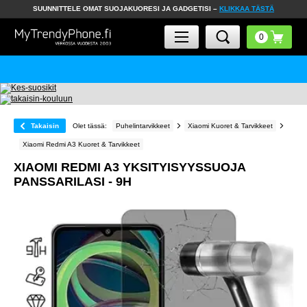
SUUNNITTELE OMAT SUOJAKUORESI JA GADGETISI –
KLIKKAA TÄSTÄ
Takaisin
Olet tässä:
Puhelintarvikkeet
Xiaomi Kuoret & Tarvikkeet
Xiaomi Redmi A3 Kuoret & Tarvikkeet
XIAOMI REDMI A3 YKSITYISYYSSUOJA
PANSSARILASI - 9H