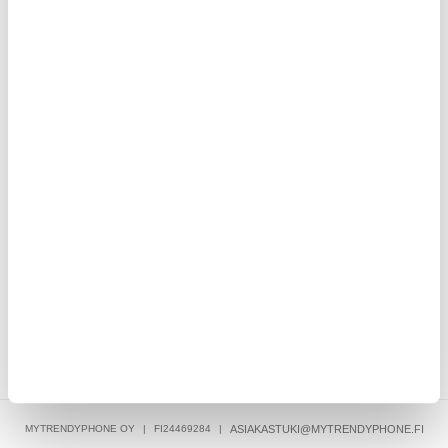
9,95
EUR
nsikat
iPhone 15 Pro Max Fashion TPU kotelo - vaaleanpunainen
leopardi
9,95
EUR
MYTRENDYPHONE OY
|
FI24469284
|
ASIAKASTUKI@MYTRENDYPHONE.FI