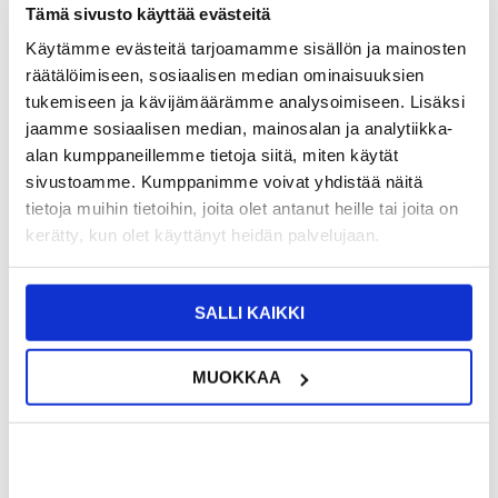
TOIMITUSTIEDOT
Tämä sivusto käyttää evästeitä
Käytämme evästeitä tarjoamamme sisällön ja mainosten
10,95
EUR
räätälöimiseen, sosiaalisen median ominaisuuksien
tukemiseen ja kävijämäärämme analysoimiseen. Lisäksi
SAAT 7 % ALENNUKSEN LIITTYMÄLLÄ CLUB
LIITY NYT
TRENDYYN
ILMAISEKSI >
jaamme sosiaalisen median, mainosalan ja analytiikka-
alan kumppaneillemme tietoja siitä, miten käytät
NÄHNYT SEN HALVEMMALLA?
sivustoamme. Kumppanimme voivat yhdistää näitä
tietoja muihin tietoihin, joita olet antanut heille tai joita on
Myrskyisin
kerätty, kun olet käyttänyt heidän palvelujaan.
-
+
SALLI KAIKKI
MUOKKAA
LIVE CHAT
KYSYMYKSIÄ?
KYSY POIS
Kuvaus