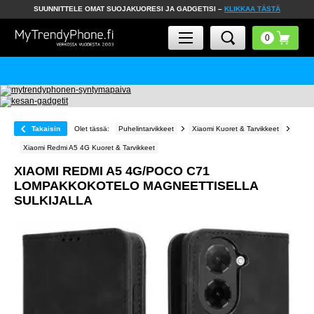
SUUNNITTELE OMAT SUOJAKUORESI JA GADGETISI –
KLIKKAA TÄSTÄ
Takaisin
Olet tässä:
Puhelintarvikkeet
Xiaomi Kuoret & Tarvikkeet
Xiaomi Redmi A5 4G Kuoret & Tarvikkeet
XIAOMI REDMI A5 4G/POCO C71
LOMPAKKOKOTELO MAGNEETTISELLA
SULKIJALLA