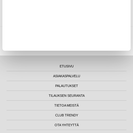
ASIAKKAAT, JOTKA OSTIVAT TÄMÄN, OSTIVAT MYÖS NÄMÄ
TUOTTEET
MYTRENDYPHONE OY
|
FI24469284
|
ASIAKASTUKI@MYTRENDYPHONE.FI
LUNA HOUSE, MANNERHEIMINTIE 12B, FIN-00100 HELSINKI - SUOMI
ETUSIVU
ASIAKASPALVELU
PALAUTUKSET
TILAUKSEN SEURANTA
TIETOA MEISTÄ
CLUB TRENDY
OTA YHTEYTTÄ