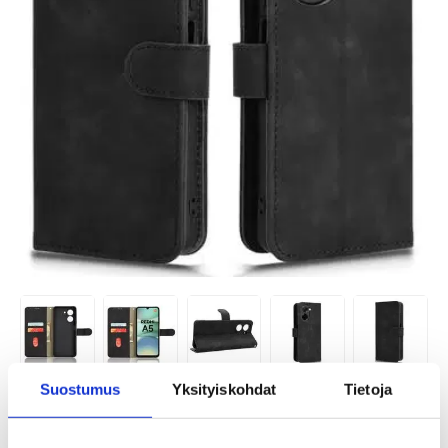
Suostumus
Yksityiskohdat
Tietoja
TUOTENUMERO:
4011192-VAR
SAATAVUUS:
VARASTOSSA.
TOIMITUSAIKA: 2-3 ARKIPÄIVÄÄ