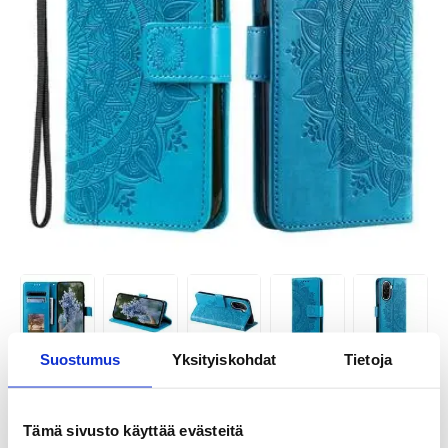
Suostumus
Yksityiskohdat
Tietoja
TUOTENUMERO:
4011324-VAR
SAATAVUUS:
VARASTOSSA.
TOIMITUSAIKA: 2-3 ARKIPÄIVÄÄ
Tämä sivusto käyttää evästeitä
TOIMITUSTIEDOT