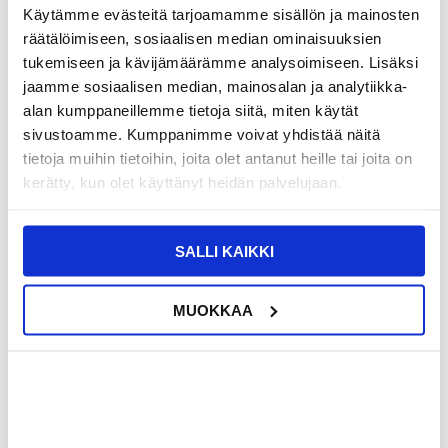
Käytämme evästeitä tarjoamamme sisällön ja mainosten
räätälöimiseen, sosiaalisen median ominaisuuksien
12,95
EUR
tukemiseen ja kävijämäärämme analysoimiseen. Lisäksi
SAAT 7 % ALENNUKSEN LIITTYMÄLLÄ CLUB
LIITY NYT
jaamme sosiaalisen median, mainosalan ja analytiikka-
TRENDYYN
ILMAISEKSI >
alan kumppaneillemme tietoja siitä, miten käytät
NÄHNYT SEN HALVEMMALLA?
sivustoamme. Kumppanimme voivat yhdistää näitä
tietoja muihin tietoihin, joita olet antanut heille tai joita on
Myrskyisin
kerätty, kun olet käyttänyt heidän palvelujaan.
SALLI KAIKKI
-
+
MUOKKAA
LIVE CHAT
KYSYMYKSIÄ?
KYSY POIS
Kuvaus