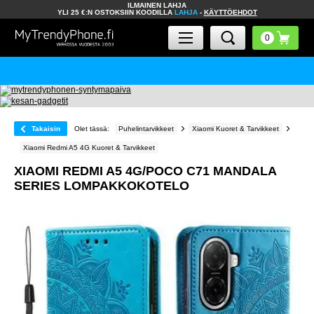
ILMAINEN LAHJA
YLI 25 €:N OSTOKSIIN KOODILLA
LAHJA
-
KÄYTTÖEHDOT
Takaisin
Olet tässä:
Puhelintarvikkeet
Xiaomi Kuoret & Tarvikkeet
Xiaomi Redmi A5 4G Kuoret & Tarvikkeet
XIAOMI REDMI A5 4G/POCO C71 MANDALA
SERIES LOMPAKKOKOTELO