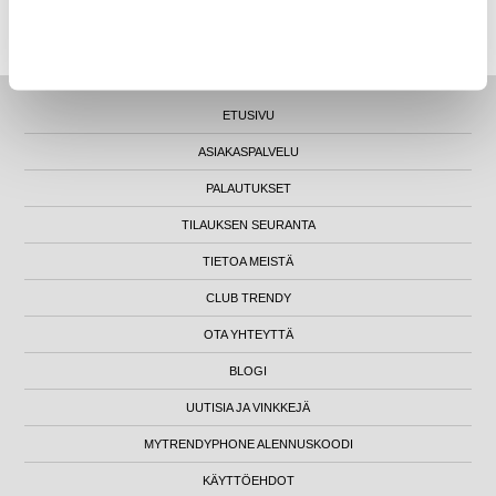
LUNA HOUSE, MANNERHEIMINTIE 12B, FIN-00100 HELSINKI - SUOMI
ETUSIVU
ASIAKASPALVELU
PALAUTUKSET
TILAUKSEN SEURANTA
TIETOA MEISTÄ
CLUB TRENDY
OTA YHTEYTTÄ
BLOGI
UUTISIA JA VINKKEJÄ
MYTRENDYPHONE ALENNUSKOODI
KÄYTTÖEHDOT