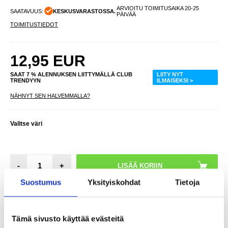
ARVIOITU TOIMITUSAIKA 20-25
SAATAVUUS:
KESKUSVARASTOSSA.
PÄIVÄÄ
TOIMITUSTIEDOT
12,95
EUR
SAAT 7 % ALENNUKSEN LIITTYMÄLLÄ CLUB
LIITY NYT
TRENDYYN
ILMAISEKSI >
NÄHNYT SEN HALVEMMALLA?
Valitse väri
-
+
Suostumus
Yksityiskohdat
Tietoja
LIVE CHAT
KYSYMYKSIÄ?
KYSY POIS
Tämä sivusto käyttää evästeitä