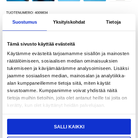
TUOTENUMERO:
4009834
SAATAVUUS:
VARASTOSSA.
TOIMITUSAIKA: 2-3 ARKIPÄIVÄÄ
Suostumus
Yksityiskohdat
Tietoja
TOIMITUSTIEDOT
Tämä sivusto käyttää evästeitä
10,95
EUR
Käytämme evästeitä tarjoamamme sisällön ja mainosten
SAAT 7 % ALENNUKSEN LIITTYMÄLLÄ CLUB
LIITY NYT
räätälöimiseen, sosiaalisen median ominaisuuksien
TRENDYYN
ILMAISEKSI >
tukemiseen ja kävijämäärämme analysoimiseen. Lisäksi
NÄHNYT SEN HALVEMMALLA?
jaamme sosiaalisen median, mainosalan ja analytiikka-
alan kumppaneillemme tietoja siitä, miten käytät
sivustoamme. Kumppanimme voivat yhdistää näitä
-
+
tietoja muihin tietoihin, joita olet antanut heille tai joita on
kerätty, kun olet käyttänyt heidän palvelujaan.
VAIN 1 KPL JÄLJELLÄ VARASTOSSA
LIVE CHAT
KYSYMYKSIÄ?
KYSY POIS
SALLI KAIKKI