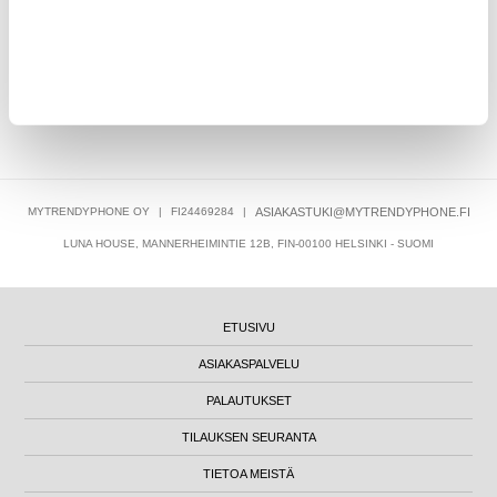
9,95
EUR
MYTRENDYPHONE OY
|
FI24469284
|
ASIAKASTUKI@MYTRENDYPHONE.FI
LUNA HOUSE, MANNERHEIMINTIE 12B, FIN-00100 HELSINKI - SUOMI
ETUSIVU
ASIAKASPALVELU
PALAUTUKSET
TILAUKSEN SEURANTA
TIETOA MEISTÄ