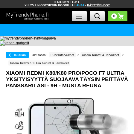
ILMAINEN LAHJA
YLI 25 €:N OSTOKSIIN KOODILLA
LAHJA
-
KÄYTTÖEHDOT
Takaisin
Olet tässä:
Puhelintarvikkeet
Xiaomi Kuoret & Tarvikkeet
Xiaomi Redmi K80 Pro Kuoret & Tarvikkeet
XIAOMI REDMI K80/K80 PRO/POCO F7 ULTRA
YKSITYISYYTTÄ SUOJAAVA TÄYSIN PEITTÄVÄ
PANSSARILASI - 9H - MUSTA REUNA