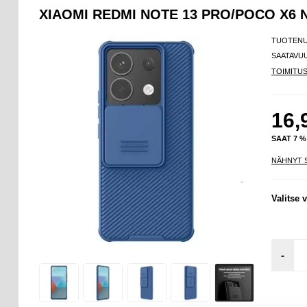
XIAOMI REDMI NOTE 13 PRO/POCO X6 
TUOTEN
SAATAVU
TOIMITU
16,
SAAT 7 
NÄHNYT 
Valitse v
-