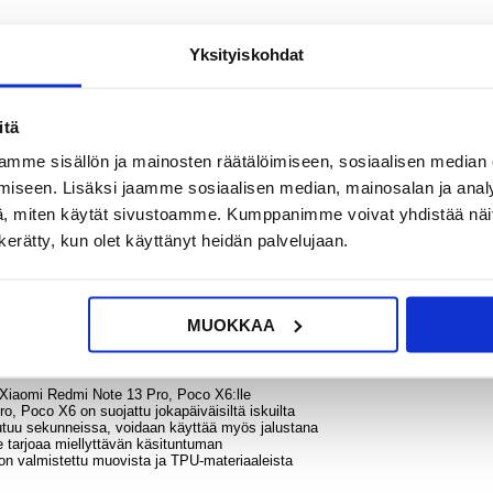
Yksityiskohdat
itä
?
KYSY POIS
LIVE CHAT
mme sisällön ja mainosten räätälöimiseen, sosiaalisen median
iseen. Lisäksi jaamme sosiaalisen median, mainosalan ja analy
, miten käytät sivustoamme. Kumppanimme voivat yhdistää näitä t
n kerätty, kun olet käyttänyt heidän palvelujaan.
 13 Pro, Poco X6
? Nillkin CamShield Prop -hybridikotelo on yhdistelmä eleganssia ja suojaust
MUOKKAA
Redmi Note 13 Pro, Poco X6 -kamerasi on 100 % suojattu kolhuilta, naarmuilta
ttää kameran kantta jalustana ja nauttia videoiden katselusta handsfree-tilassa.
n Xiaomi Redmi Note 13 Pro, Poco X6:lle
, Poco X6 on suojattu jokapäiväisiltä iskuilta
autuu sekunneissa, voidaan käyttää myös jalustana
e tarjoaa miellyttävän käsituntuman
 on valmistettu muovista ja TPU-materiaaleista