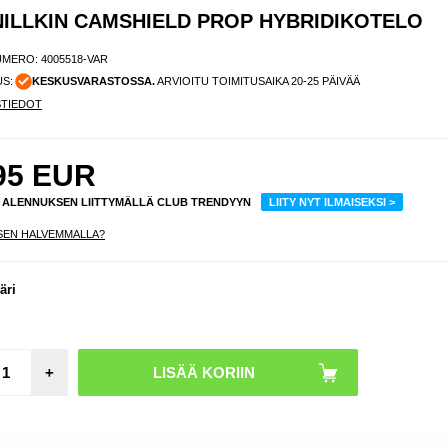
NILLKIN CAMSHIELD PROP HYBRIDIKOTELO
UMERO:
4005518-VAR
US:
KESKUSVARASTOSSA.
ARVIOITU TOIMITUSAIKA 20-25 PÄIVÄÄ
STIEDOT
95
EUR
% ALENNUKSEN LIITTYMÄLLÄ CLUB TRENDYYN
LIITY NYT ILMAISEKSI >
SEN HALVEMMALLA?
äri
+