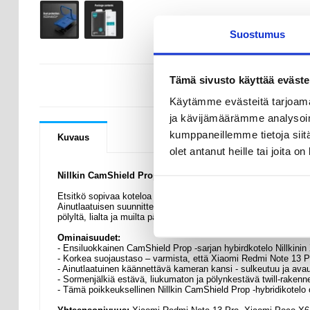
Suostumus
Tämä sivusto käyttää eväste
KYSYMYKSIÄ
Käytämme evästeitä tarjoama
ja kävijämäärämme analysoim
kumppaneillemme tietoja siitä
Kuvaus
olet antanut heille tai joita o
Nillkin CamShield Prop Hybridikotelo - Xiaomi Redmi Note
Etsitkö sopivaa koteloa Xiaomi Redmi Note 13 Pro, Poco X6:lle
Ainutlaatuisen suunnittelunsa ansiosta varmista, että Xiaomi 
pölyltä, lialta ja muilta päivittäisiltä vaurioilta. Voit myös käy
Ominaisuudet:
- Ensiluokkainen CamShield Prop -sarjan hybirdkotelo Nillkini
- Korkea suojaustaso – varmista, että Xiaomi Redmi Note 13 Pro
- Ainutlaatuinen käännettävä kameran kansi - sulkeutuu ja av
- Sormenjälkiä estävä, liukumaton ja pölynkestävä twill-rakenn
- Tämä poikkeuksellinen Nillkin CamShield Prop -hybridikotelo