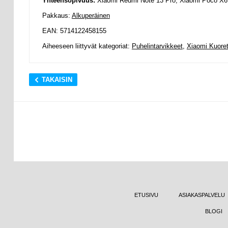
Yhteensopivuus:
Xiaomi Redmi Note 13 Pro, Xiaomi Poco X6
Pakkaus:
Alkuperäinen
EAN: 5714122458155
Aiheeseen liittyvät kategoriat:
Puhelintarvikkeet
,
Xiaomi Kuoret
TAKAISIN
ETUSIVU
ASIAKASPALVELU
BLOGI