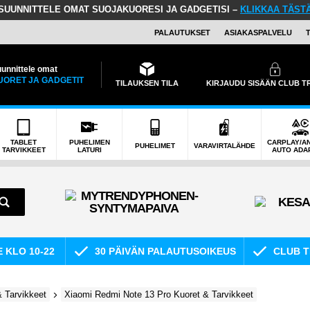
SUUNNITTELE OMAT SUOJAKUORESI JA GADGETISI –
KLIKKAA TÄST
PALAUTUKSET
ASIAKASPALVELU
unnittele omat
UORET JA GADGETIT
TILAUKSEN TILA
KIRJAUDU SISÄÄN CLUB 
TABLET
PUHELIMEN
CARPLAY/A
PUHELIMET
VARAVIRTALÄHDE
TARVIKKEET
LATURI
AUTO ADA
E KLO 10-22
30 PÄIVÄN PALAUTUSOIKEUS
CLUB T
 Tarvikkeet
Xiaomi Redmi Note 13 Pro Kuoret & Tarvikkeet