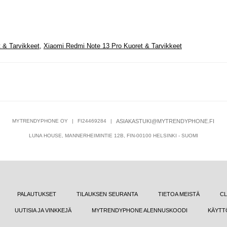
 & Tarvikkeet
,
Xiaomi Redmi Note 13 Pro Kuoret & Tarvikkeet
MYTRENDYPHONE OY
|
FI24469284
|
ASIAKASTUKI@MYTRENDYPHONE.FI
LUNA HOUSE, MANNERHEIMINTIE 12B, FIN-00100 HELSINKI - SUOMI
PALAUTUKSET
TILAUKSEN SEURANTA
TIETOA MEISTÄ
CL
UUTISIA JA VINKKEJÄ
MYTRENDYPHONE ALENNUSKOODI
KÄYTT