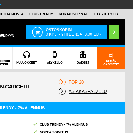
Ä
TIETOA MEISTÄ
CLUB TRENDY
KORJAUSOPPAAT
OTA YHTEYTTÄ
OSTOSKORINI
0
KPL. - YHTEENSÄ:
0,00
EUR
TRENDYYN
NDROID
KESÄN
KUULOKKEET
ÄLYKELLO
GADGET
PTERI
GADGETIT
TOP 20
ASIAKASPALVELU
RENDY - 7% ALENNUS
CLUB TRENDY - 7% ALENNUS
NOPEA TOIMITUS