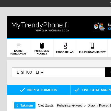
Su
K
KAIKKI
PUHELIMEN
PANSSARILASI
PUHELINTARVIKKEET
KATEGORIAT
KUORET
NOPEA TOIMITUS
LIVE CHAT MA-P
Takaisin
Olet tässä:
Puhelintarvikkeet
Xiaomi Kuoret &