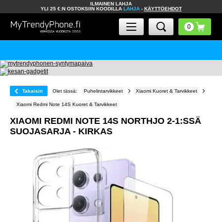
ILMAINEN LAHJA
YLI 25 €:N OSTOKSIIN KOODILLA
LAHJA
-
KÄYTTÖEHDOT
Takaisin
Olet tässä:
Puhelintarvikkeet
Xiaomi Kuoret & Tarvikkeet
Xiaomi Redmi Note 14S Kuoret & Tarvikkeet
XIAOMI REDMI NOTE 14S NORTHJO 2-1:SSÄ
SUOJASARJA - KIRKAS