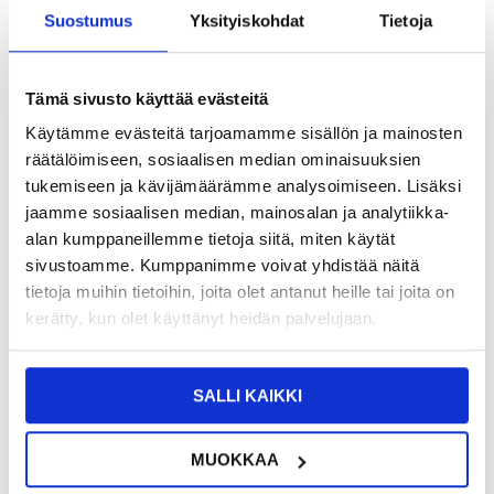
Suostumus
Yksityiskohdat
Tietoja
10,95
EUR
Tämä sivusto käyttää evästeitä
SAAT 7 % ALENNUKSEN LIITTYMÄLLÄ CLUB
LIITY NYT
TRENDYYN
ILMAISEKSI >
Käytämme evästeitä tarjoamamme sisällön ja mainosten
NÄHNYT SEN HALVEMMALLA?
räätälöimiseen, sosiaalisen median ominaisuuksien
tukemiseen ja kävijämäärämme analysoimiseen. Lisäksi
jaamme sosiaalisen median, mainosalan ja analytiikka-
-
+
alan kumppaneillemme tietoja siitä, miten käytät
sivustoamme. Kumppanimme voivat yhdistää näitä
tietoja muihin tietoihin, joita olet antanut heille tai joita on
LIVE CHAT
KYSYMYKSIÄ?
KYSY POIS
kerätty, kun olet käyttänyt heidän palvelujaan.
Kuvaus
SALLI KAIKKI
Northjo 2-1:ssä -suojasarja, TPU Suojakuori jaKarkaistu
Panssarilasi - Xiaomi Redmi Note 14S
MUOKKAA
Aseta suojausta molemmille puolille, eteen ja taakse, ja suojaa