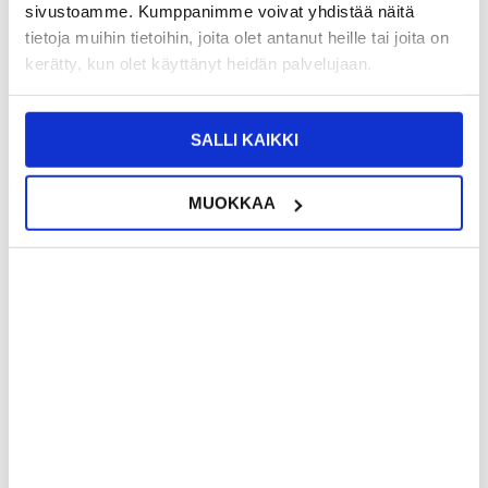
sivustoamme. Kumppanimme voivat yhdistää näitä
tietoja muihin tietoihin, joita olet antanut heille tai joita on
Kuvaus
kerätty, kun olet käyttänyt heidän palvelujaan.
Yanmai X1R RGB USB-kondensaattorimikrofoni - langallinen
pöytämikrofoni, jossa on pop-suodatin ja melunvaimennus
pelaamiseen ja äänittämiseen
SALLI KAIKKI
Vie suoratoisto-, peli- ja äänitysasetuksesi seuraavalle tasolle
YANMAI X1R RGB USB -kondensaattorimikrofonin avulla. Tässä
pöytämikrofonissa on elävä RGB-valaistus, ammattimainen äänen
selkeys ja käyttäjäystävälliset säätimet, ja se tarjoaa suorituskykyä
MUOKKAA
ja tyyliä yhdessä tyylikkäässä paketissa. Olipa kyseessä sitten
pelaaminen, podcasting tai laulun äänittäminen, se takaa
kristallinkirkkaan äänen ja visuaalisesti näyttävän läsnäolon
työpöydälläsi.
Avainominaisuudet
- Ammattimainen äänenlaatu - Varustettu korkean herkkyyden
kondensaattorikapselilla, joka vangitsee äänesi tarkasti ja minimoi
samalla vääristymät ja taustamelun.
- Älykäs kohinanvaimennus - Kehittynyt DSP-kohinasuodatus takaa
tasaisen ja puhtaan äänen suoratoistoa, verkkokokouksia tai
sisällön luomista varten.
- RGB-hengittävä valoefekti - Seitsemänvärinen dynaaminen
valaistus lisää ainutlaatuista visuaalista ilmettä kokoonpanoosi,
joka sopii erinomaisesti peli- ja suoratoistoympäristöihin.
- Kosketuksen mykistystoiminto - Mykistä mikrofoni helposti yhdellä
kosketuksella - ihanteellinen nopeaan hallintaan live-istuntojen tai
puhelujen aikana.