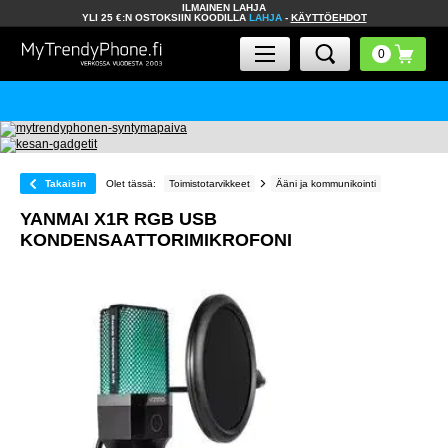
ILMAINEN LAHJA
YLI 25 €:N OSTOKSIIN KOODILLA
LAHJA
-
KÄYTTÖEHDOT
Takaisin
Olet tässä:
Toimistotarvikkeet
Ääni ja kommunikointi
YANMAI X1R RGB USB
KONDENSAATTORIMIKROFONI