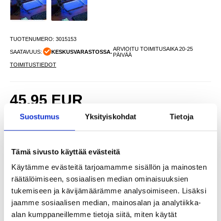
TUOTENUMERO:
3015153
ARVIOITU TOIMITUSAIKA 20-25
SAATAVUUS:
KESKUSVARASTOSSA.
PÄIVÄÄ
TOIMITUSTIEDOT
45,95
EUR
SAAT 7 % ALENNUKSEN LIITTYMÄLLÄ CLUB
LIITY NYT
Suostumus
Yksityiskohdat
Tietoja
TRENDYYN
ILMAISEKSI >
NÄHNYT SEN HALVEMMALLA?
Tämä sivusto käyttää evästeitä
Käytämme evästeitä tarjoamamme sisällön ja mainosten
-
+
räätälöimiseen, sosiaalisen median ominaisuuksien
tukemiseen ja kävijämäärämme analysoimiseen. Lisäksi
jaamme sosiaalisen median, mainosalan ja analytiikka-
LIVE CHAT
KYSYMYKSIÄ?
KYSY POIS
alan kumppaneillemme tietoja siitä, miten käytät