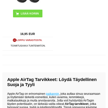
16,95
EUR
LOPPU VARASTOSTA.
TOIMITUSAIKA TUNTEMATON.
Apple AirTag Tarvikkeet: Löydä Täydellinen
Suoja ja Tyyli
Apple AirTag on erinomainen
paikannin
, joka auttaa sinua seuraamaan
ja löytämään tärkeitä esineitäsi, kuten avaimia, lemmikkejä,
matkalaukkuja ja muita arvotavaroita. Jotta voit hyödyntää AirTagin
täyden potentiaalin, on tärkeää valita oikeat
AirTag tarvikkeet
, jotka
tarjoavat suojaa, tyyliä ja käytännöllisyyttä. Tässä oppaassa käymme