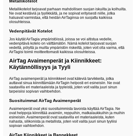
Metallikotelot
Metallikotelot tarjoavat parhaan mahdollisen suojan iskuilta ja kolhuilta.
Ne ovat kestäviä ja tyylikkäitä, ja ne sopivat erityisesti niille, jotka
haluavat varmistaa, että heidän AirTaginsa on suojattu kaikissa
olosuhteissa.
Vedenpitävät Kotelot
Jos käytät AirTagia ympäristöissä, joissa se voi altistua vedelle,
vedenpitävä kotelo on välttämätön. Nämä kotelot tarjoavat suojan
vedeltä, pölyltä ja muilta ympäristön riskeiltä, joten voit olla varma, että
AirTagisi toimii moitteettomasti kaikissa olosuhteissa.
AirTag Avaimenperät ja Kiinnikkeet:
Käytännöllisyys ja Tyyli
AirTag avaimenperät ja kiinnikkeet ovat käteviä tarvikkeita, jotka
auttavat sinua kiinnittämään AirTagin helposti eri esineisiin. Ne ovat
saatavilla eri materiaaleista ja tyyleistä, joten voit valita juuri sinun
tarpeisiisi sopivan vaihtoehdon.
Suosituimmat AirTag Avaimenperät
Avaimenperät ovat yksi suosituimmista tavoista käyttää AirTagia. Ne
ovat helppoja kiinnittää avaimiin, reppuihin, matkalaukkuihin ja muihin
esineisiin. Avaimenperät ovat saatavilla eri materiaaleista, kuten
nahasta, silikonista ja metallista, joten voit valita juuri sinun tyyliisi
sopivan vaihtoehdon.
AirTag Kiinnikkeet ja Rannekkeet