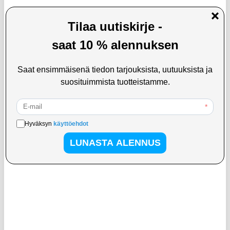
Apple AirTag 1/2 Spigen Tough Armor
Apple AirTag 1/2 Tech-Protect
-kotelo - Musta
Defense -kotelo, jossa on karabiini -
musta
25,95
EUR
10,95
EUR
KESKUSVARASTOSSA
KESKUSVARASTOSSA
ARVIOITU TOIMITUSAIKA 5-10 PÄIVÄÄ
ARVIOITU TOIMITUSAIKA 5-10 PÄIVÄÄ
Apple AirTag 1/2 Tech-Protect Karkea
Apple AirTag 1/2 Tech-Protect TPU -
avaimenperäkotelo
kotelo - hiilikuitu - musta