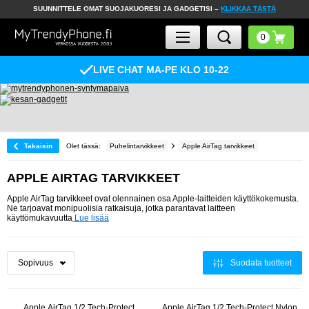
SUUNNITTELE OMAT SUOJAKUORESI JA GADGETISI –
KLIKKAA TÄSTÄ
LIVE CHAT MA-PE KLO 10-22
Takaisin
Olet tässä:
Puhelintarvikkeet
Apple AirTag tarvikkeet
APPLE AIRTAG TARVIKKEET
Apple AirTag tarvikkeet ovat olennainen osa Apple-laitteiden käyttökokemusta.
Ne tarjoavat monipuolisia ratkaisuja, jotka parantavat laitteen
käyttömukavuutta
Lue lisää
Suodata tuotteet
Apple AirTag 1/2 Tech-Protect
Apple AirTag 1/2 Tech-Protect Nylon