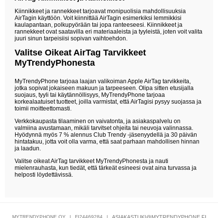
Kiinnikkeet ja rannekkeet tarjoavat monipuolisia mahdollisuuksia
AirTagin käyttöön. Voit kiinnittää AirTagin esimerkiksi lemmikkisi
kaulapantaan, polkupyörään tai jopa ranteeseesi. Kiinnikkeet ja
rannekkeet ovat saatavilla eri materiaaleista ja tyyleistä, joten voit valita
juuri sinun tarpeisiisi sopivan vaihtoehdon.
Valitse Oikeat AirTag Tarvikkeet
MyTrendyPhonesta
MyTrendyPhone tarjoaa laajan valikoiman Apple AirTag tarvikkeita,
jotka sopivat jokaiseen makuun ja tarpeeseen. Olipa sitten etusijalla
suojaus, tyyli tai käytännöllisyys, MyTrendyPhone tarjoaa
korkealaatuiset tuotteet, joilla varmistat, että AirTagisi pysyy suojassa ja
toimii moitteettomasti.
Verkkokaupasta tilaaminen on vaivatonta, ja asiakaspalvelu on
valmiina avustamaan, mikäli tarvitset ohjeita tai neuvoja valinnassa.
Hyödynnä myös 7 % alennus Club Trendy -jäsenyydellä ja 30 päivän
hintatakuu, jotta voit olla varma, että saat parhaan mahdollisen hinnan
ja laadun.
Valitse oikeat AirTag tarvikkeet MyTrendyPhonesta ja nauti
mielenrauhasta, kun tiedät, että tärkeät esineesi ovat aina turvassa ja
helposti löydettävissä.
MYTRENDYPHONE OY
|
FI24469284
|
ASIAKASTUKI@MYTRENDYPHONE.FI