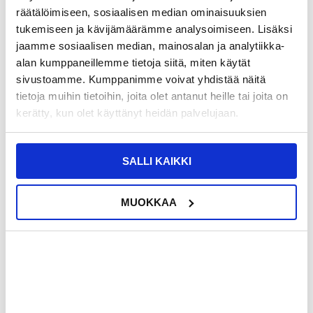
Tactical Beam Apple AirTag 1/2 Kotelo
Apple AirTag 1/2 IMD-kuvioinen kotelo
räätälöimiseen, sosiaalisen median ominaisuuksien
Avaimenperällä - Ruskea
metallisoljella
tukemiseen ja kävijämäärämme analysoimiseen. Lisäksi
jaamme sosiaalisen median, mainosalan ja analytiikka-
alan kumppaneillemme tietoja siitä, miten käytät
sivustoamme. Kumppanimme voivat yhdistää näitä
tietoja muihin tietoihin, joita olet antanut heille tai joita on
kerätty, kun olet käyttänyt heidän palvelujaan.
LISÄÄ KORIIN
SALLI KAIKKI
MUOKKAA
12,95
EUR
10,95
EUR
TILATTU
TILATTU
ARVIOITU VARASTOON SAAPUMISAIKA:
ARVIOITU VARASTOON SAAPUMISAIKA:
10.8.2026
10.8.2026
Apple AirTag 1/2 Silikonikotelo
Itseliimautuva silikonipidike Apple
Lemmikkikaulapannalle - Musta
AirTag 1/2 -malliin