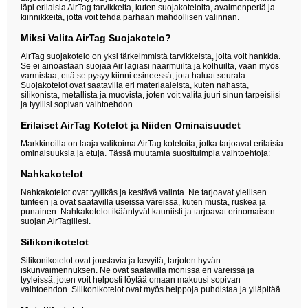
läpi erilaisia AirTag tarvikkeita, kuten suojakoteloita, avaimenperiä ja
kiinnikkeitä, jotta voit tehdä parhaan mahdollisen valinnan.
Miksi Valita AirTag Suojakotelo?
AirTag suojakotelo on yksi tärkeimmistä tarvikkeista, joita voit hankkia.
Se ei ainoastaan suojaa AirTagiasi naarmuilta ja kolhuilta, vaan myös
varmistaa, että se pysyy kiinni esineessä, jota haluat seurata.
Suojakotelot ovat saatavilla eri materiaaleista, kuten nahasta,
silikonista, metallista ja muovista, joten voit valita juuri sinun tarpeisiisi
ja tyyliisi sopivan vaihtoehdon.
Erilaiset AirTag Kotelot ja Niiden Ominaisuudet
Markkinoilla on laaja valikoima AirTag koteloita, jotka tarjoavat erilaisia
ominaisuuksia ja etuja. Tässä muutamia suosituimpia vaihtoehtoja:
Nahkakotelot
Nahkakotelot ovat tyylikäs ja kestävä valinta. Ne tarjoavat ylellisen
tunteen ja ovat saatavilla useissa väreissä, kuten musta, ruskea ja
punainen. Nahkakotelot ikääntyvät kauniisti ja tarjoavat erinomaisen
suojan AirTagillesi.
Silikonikotelot
Silikonikotelot ovat joustavia ja kevyitä, tarjoten hyvän
iskunvaimennuksen. Ne ovat saatavilla monissa eri väreissä ja
tyyleissä, joten voit helposti löytää omaan makuusi sopivan
vaihtoehdon. Silikonikotelot ovat myös helppoja puhdistaa ja ylläpitää.