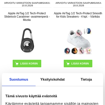
ARVIOITU VARASTOON SAAPUMISAIKA:
ARVIOITU VARASTOON SAAPUMISAIKA:
10.8.2026
18.8.2026
Apple AirTag 1/2 Tech-Protect
Apple AirTag 1/2 Tech-Protect Smooth
Slidelock Carabiner -avaimenperä -
for Kids Sneakers - 4 kpl. - Värikäs
Musta
Suostumus
Yksityiskohdat
Tietoja
14,95 EUR
12,95
EUR
16,95
EUR
VARASTOSSA
VARASTOSSA
TOIMITUSAIKA: 2-3 ARKIPÄIVÄÄ
TOIMITUSAIKA: 2-3 ARKIPÄIVÄÄ
Tämä sivusto käyttää evästeitä
Käytämme evästeitä tarjoamamme sisällön ja mainosten