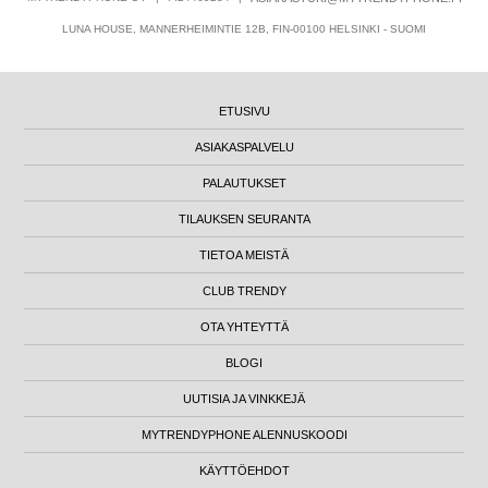
LUNA HOUSE, MANNERHEIMINTIE 12B, FIN-00100 HELSINKI - SUOMI
ETUSIVU
ASIAKASPALVELU
PALAUTUKSET
TILAUKSEN SEURANTA
TIETOA MEISTÄ
CLUB TRENDY
OTA YHTEYTTÄ
BLOGI
UUTISIA JA VINKKEJÄ
MYTRENDYPHONE ALENNUSKOODI
KÄYTTÖEHDOT