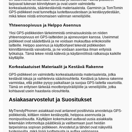
tarjoavat tukevan kiinnityksen ja ovat usein valmistettu
korkealaatuisista, säänkestävistä materiaaleista. Garminin ja TomTomin
GPS-pidikkeet ovat tunnettuja luotettavuudestaan ja kestävyydestään,
mikä tekee niistä erinomaisen valinnan veneilijöille.
Yhteensopivuus ja Helppo Asennus
Yksi GPS-pidikkeiden tärkeimmistä ominaisuuksista on niiden
yhteensopivuus eri GPS-laitteiden ja ajoneuvojen kanssa. Useimmat
pidikkeet ovat säädettäviä ja ne voidaan mukauttaa erikokoisille
laitteille. Helppo asennus ja käyttöohjeet tekevät pidikkeiden
kiinnittämisestä vaivatonta, ja ne voidaan asentaa ilman erityisiä
työkaluja. Tämä tekee niistä käteviä ja käytännöllisiä ratkaisuja kaikille
käyttäjille.
Korkealaatuiset Materiaalit ja Kestävä Rakenne
GPS-pidikkeet on valmistettu korkealaatuisista materiaaleista, jotka
kestävät iskuja ja vaihtelevia sääolosuhteita. Kestävä ja tukeva rakenne
varmistaa, että pidike pysyy paikallaan ja suojaa GPS-laitetta vaurioilta.
Tämä on erityisen tärkeää moottoripyöräilijöille ja veneilijöille, jotka
kohtaavat usein haastavia olosuhteita.
Asiakasarvostelut ja Suositukset
MyTrendyPhonen asiakkaat ovat antaneet positiivisia arvosteluja GPS-
pidikkeistä, kiittäen niiden kestävyyttä, helppoa asennusta ja
monipuolisuutta. Käyttäjien kokemukset auttavat uusia asiakkaita
tekemään informoituja päätöksiä ja valitsemaan juuri heidän
tarpeisiinsa sopivan pidikkeen. Arvostelut ja tähdet ovat näkyvillä
tuotesivuilla, mikä lisää luottamusta ja auttaa valinnassa.