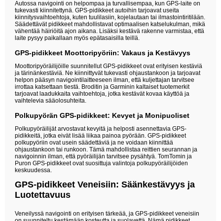
Autossa navigointi on helpompaa ja turvallisempaa, kun GPS-laite on
tukevasti kiinnitettynä. GPS-pidikkeet autoihin tarjoavat useita
kiinnitysvaihtoehtoja, kuten tuulilasiin, kojelautaan tai ilmastointiritilään.
Säädettävät pidikkeet mahdollistavat optimaalisen katselukulman, mikä
vähentää häiriöitä ajon aikana. Lisäksi kestävä rakenne varmistaa, että
laite pysyy paikallaan myös epätasaisilla teillä.
GPS-pidikkeet Moottoripyöriin: Vakaus ja Kestävyys
Moottoripyöräilijöille suunnitellut GPS-pidikkeet ovat erityisen kestäviä
ja tärinänkestäviä. Ne kiinnittyvät tukevasti ohjaustankoon ja tarjoavat
helpon pääsyn navigointilaitteeseen ilman, että kuljettajan tarvitsee
irrottaa katsettaan tiestä. Broditin ja Garminin kaltaiset tuotemerkit
tarjoavat laadukkaita vaihtoehtoja, jotka kestävät kovaa käyttöä ja
vaihtelevia sääolosuhteita.
Polkupyörän GPS-pidikkeet: Kevyet ja Monipuoliset
Polkupyöräilijät arvostavat kevyitä ja helposti asennettavia GPS-
pidikkeitä, jotka eivät lisää liikaa painoa pyörään. GPS-pidikkeet
polkupyöriin ovat usein säädettäviä ja ne voidaan kiinnittää
ohjaustankoon tai runkoon. Tämä mahdollistaa reittien seurannan ja
navigoinnin ilman, että pyöräilijän tarvitsee pysähtyä. TomTomin ja
Puron GPS-pidikkeet ovat suosittuja valintoja polkupyöräilijöiden
keskuudessa.
GPS-pidikkeet Veneisiin: Säänkestävyys ja
Luotettavuus
Veneilyssä navigointi on erityisen tärkeää, ja GPS-pidikkeet veneisiin
on suunniteltu kestämään kosteutta ja suolavettä. Nämä pidikkeet