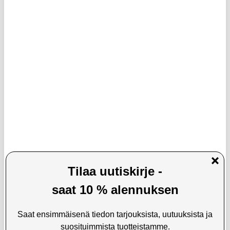
Acefast D16 Magneettinen
Elastinen jalusta puhelimelle ja selfie-
Tuuletusaukon Autoteline - Harmaa
kameralle - musta
12,95
EUR
5,95
EUR
VARASTOSSA
VARASTOSSA
TOIMITUSAIKA: 2-3 ARKIPÄIVÄÄ
TOIMITUSAIKA: 2-3 ARKIPÄIVÄÄ
Devia Goblet magneettinen autoteline
Yleismallinen 360 Kääntyvä
älypuhelimille - musta
Autopidike Taustapeiliin - Musta