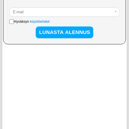
13,95
EUR
13,95
EUR
TILATTU
VARASTOSSA
ARVIOITU VARASTOON SAAPUMISAIKA:
TOIMITUSAIKA: 2-3 ARKIPÄIVÄÄ
17.8.2026
360° pyörivä älypuhelimen jalusta
PopSockets Enamel Laajennettava
ADV-306 - 4,7"-12,9" - musta
Jalusta & Kahva