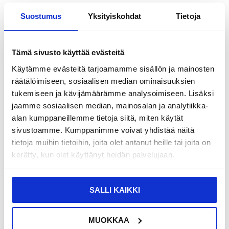
PopSockets Expanding Stand & Grip -
Baseus Cube Gravity Autoteline
Suostumus
Yksityiskohdat
Tietoja
Plastic
SUYL-FK01 - Musta
Tämä sivusto käyttää evästeitä
Käytämme evästeitä tarjoamamme sisällön ja mainosten
räätälöimiseen, sosiaalisen median ominaisuuksien
tukemiseen ja kävijämäärämme analysoimiseen. Lisäksi
jaamme sosiaalisen median, mainosalan ja analytiikka-
alan kumppaneillemme tietoja siitä, miten käytät
LISÄÄ KORIIN
sivustoamme. Kumppanimme voivat yhdistää näitä
tietoja muihin tietoihin, joita olet antanut heille tai joita on
kerätty, kun olet käyttänyt heidän palvelujaan.
17,95
EUR
13,95
EUR
VARASTOSSA
VARASTOSSA
TOIMITUSAIKA: 2-3 ARKIPÄIVÄÄ
TOIMITUSAIKA: 2-3 ARKIPÄIVÄÄ
SALLI KAIKKI
Taitettava Työpöytäpidike
Tech-Protect MetalRing 2-pack
Älypuhelimelle/Tabletille CCT15
MagSafe magneettirengas - Musta ja
MUOKKAA
Hopea