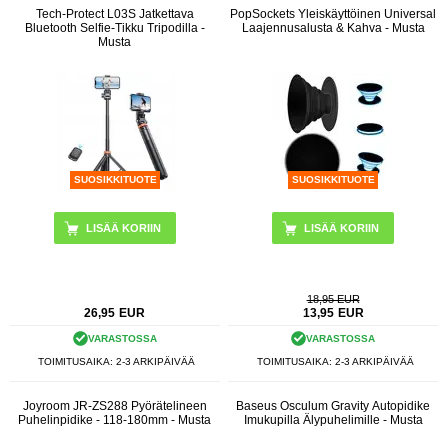
Tech-Protect L03S Jatkettava
PopSockets Yleiskäyttöinen Universal
Bluetooth Selfie-Tikku Tripodilla -
Laajennusalusta & Kahva - Musta
Musta
SUOSIKKITUOTE
SUOSIKKITUOTE
18,95 EUR
26,95
EUR
13,95
EUR
VARASTOSSA
VARASTOSSA
TOIMITUSAIKA: 2-3 ARKIPÄIVÄÄ
TOIMITUSAIKA: 2-3 ARKIPÄIVÄÄ
Joyroom JR-ZS288 Pyörätelineen
Baseus Osculum Gravity Autopidike
Puhelinpidike - 118-180mm - Musta
Imukupilla Älypuhelimille - Musta