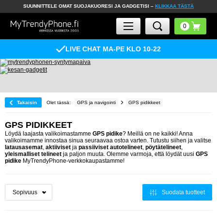
SUUNNITTELE OMAT SUOJAKUORESI JA GADGETISI –
KLIKKAA TÄSTÄ
LIVE CHAT MA-PE KLO 10-22
Takaisin
Olet tässä:
GPS ja navigointi
GPS pidikkeet
GPS PIDIKKEET
Löydä laajasta valikoimastamme
GPS pidike
? Meillä on ne kaikki! Anna
valikoimamme innostaa sinua seuraavaa ostoa varten. Tutustu siihen ja valitse
latausasemat
,
aktiiviset
ja
passiiviset autotelineet
,
pöytätelineet
,
yleismalliset telineet
ja paljon muuta. Olemme varmoja, että löydät uusi
GPS
pidike
MyTrendyPhone-verkkokaupastamme!
Suodata tuotteet