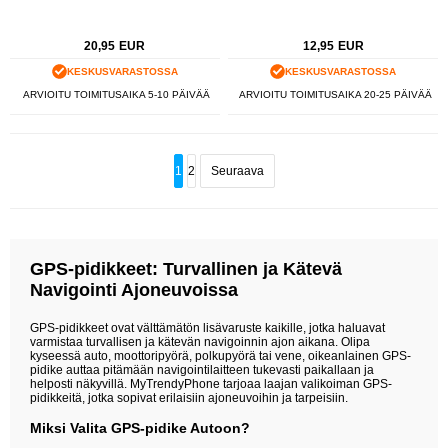
20,95
EUR
12,95
EUR
KESKUSVARASTOSSA
KESKUSVARASTOSSA
ARVIOITU TOIMITUSAIKA 5-10 PÄIVÄÄ
ARVIOITU TOIMITUSAIKA 20-25 PÄIVÄÄ
1
2
Seuraava
GPS-pidikkeet: Turvallinen ja Kätevä
Navigointi Ajoneuvoissa
GPS-pidikkeet ovat välttämätön lisävaruste kaikille, jotka haluavat
varmistaa turvallisen ja kätevän navigoinnin ajon aikana. Olipa
kyseessä auto, moottoripyörä, polkupyörä tai vene, oikeanlainen GPS-
pidike auttaa pitämään navigointilaitteen tukevasti paikallaan ja
helposti näkyvillä. MyTrendyPhone tarjoaa laajan valikoiman GPS-
pidikkeitä, jotka sopivat erilaisiin ajoneuvoihin ja tarpeisiin.
Miksi Valita GPS-pidike Autoon?