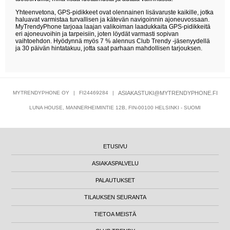
Yhteenvetona, GPS-pidikkeet ovat olennainen lisävaruste kaikille, jotka
haluavat varmistaa turvallisen ja kätevän navigoinnin ajoneuvossaan.
MyTrendyPhone tarjoaa laajan valikoiman laadukkaita GPS-pidikkeitä
eri ajoneuvoihin ja tarpeisiin, joten löydät varmasti sopivan
vaihtoehdon. Hyödynnä myös 7 % alennus Club Trendy -jäsenyydellä
ja 30 päivän hintatakuu, jotta saat parhaan mahdollisen tarjouksen.
MYTRENDYPHONE OY
|
FI24469284
|
ASIAKASTUKI@MYTRENDYPHONE.FI
LUNA HOUSE, MANNERHEIMINTIE 12B, FIN-00100 HELSINKI - SUOMI
ETUSIVU
ASIAKASPALVELU
PALAUTUKSET
TILAUKSEN SEURANTA
TIETOA MEISTÄ