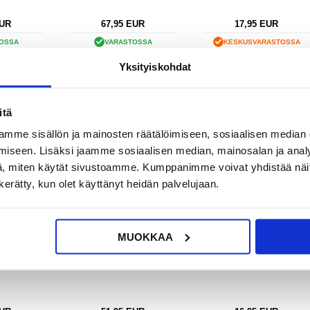
UR
67,95
EUR
17,95
EUR
OSSA
VARASTOSSA
KESKUSVARASTOSSA
KA: 2-3
TOIMITUSAIKA: 2-3
ARVIOITU TOIMITUSAIKA 5-10
Yksityiskohdat
VÄÄ
ARKIPÄIVÄÄ
PÄIVÄÄ
 Smart
Honor 200 Smart
Honor 200 Smart Arviointi
itä
än Flex-
Takakannen Korjaus
orjaus
mme sisällön ja mainosten räätälöimiseen, sosiaalisen median
iseen. Lisäksi jaamme sosiaalisen median, mainosalan ja analy
, miten käytät sivustoamme. Kumppanimme voivat yhdistää näitä t
n kerätty, kun olet käyttänyt heidän palvelujaan.
MUOKKAA
LISÄÄ KORIIN