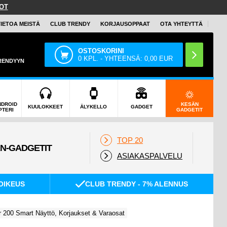
OT
TIETOA MEISTÄ
CLUB TRENDY
KORJAUSOPPAAT
OTA YHTEYTTÄ
OSTOSKORINI
0
KPL. - YHTEENSÄ:
0,00
EUR
TRENDYYN
NDROID
KESÄN
KUULOKKEET
ÄLYKELLO
GADGET
PTERI
GADGETIT
TOP 20
ASIAKASPALVELU
OIKEUS
CLUB TRENDY - 7% ALENNUS
 200 Smart Näyttö, Korjaukset & Varaosat