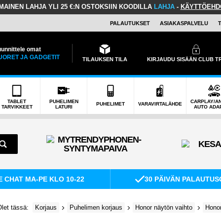
LMAINEN LAHJA
YLI 25 €:N OSTOKSIIN KOODILLA
LAHJA
-
KÄYTTÖEHD
PALAUTUKSET
ASIAKASPALVELU
unnittele omat
UORET JA GADGETIT
TILAUKSEN TILA
KIRJAUDU SISÄÄN CLUB 
TABLET
PUHELIMEN
CARPLAY/A
PUHELIMET
VARAVIRTALÄHDE
TARVIKKEET
LATURI
AUTO ADA
E CHAT MA-PE KLO 10-22
30 PÄIVÄN PALAUTUS
let tässä:
Korjaus
Puhelimen korjaus
Honor näytön vaihto
Honor