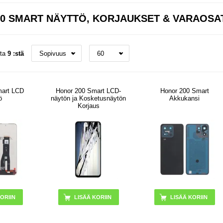
0 SMART NÄYTTÖ, KORJAUKSET & VARAOSA
sta
9 :stä
mart LCD
Honor 200 Smart LCD-
Honor 200 Smart
ö
näytön ja Kosketusnäytön
Akkukansi
Korjaus
LISÄÄ KORIIN