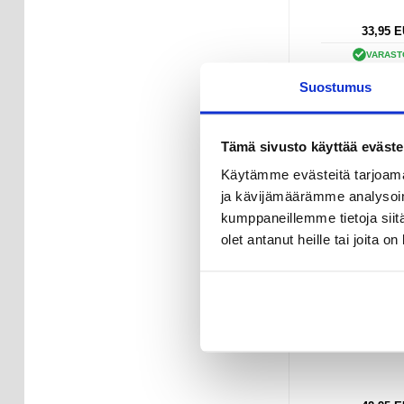
33,95
E
VARAST
TOIMITUSAI
Suostumus
ARKIPÄI
Honor 200
Tämä sivusto käyttää eväste
Latausliitänn
kaapelin K
Käytämme evästeitä tarjoama
ja kävijämäärämme analysoim
kumppaneillemme tietoja siitä
olet antanut heille tai joita o