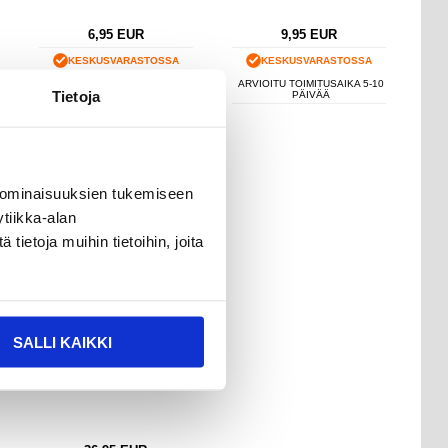
6,95
EUR
9,95
EUR
KESKUSVARASTOSSA
KESKUSVARASTOSSA
ARVIOITU TOIMITUSAIKA 5-10
ARVIOITU TOIMITUSAIKA 5-10
Tietoja
PÄIVÄÄ
PÄIVÄÄ
Honor 200 Smart
Vesivahinkojen Korjaus
 ominaisuuksien tukemiseen
tiikka-alan
ietoja muihin tietoihin, joita
SALLI KAIKKI