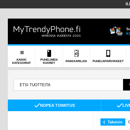
I
Su
K
KAIKKI
PUHELIMEN
PANSSARILASI
PUHELINTARVIKKEET
KATEGORIAT
KUORET
NOPEA TOIMITUS
LIV
Takaisin
O