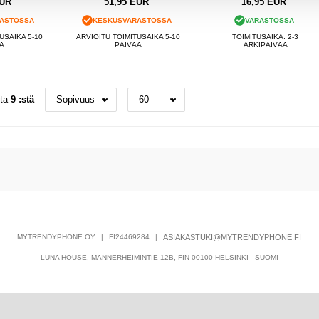
UR
51,95
EUR
16,95
EUR
ASTOSSA
KESKUSVARASTOSSA
VARASTOSSA
USAIKA 5-10
ARVIOITU TOIMITUSAIKA 5-10
TOIMITUSAIKA: 2-3
Ä
PÄIVÄÄ
ARKIPÄIVÄÄ
sta
9 :stä
MYTRENDYPHONE OY
|
FI24469284
|
ASIAKASTUKI@MYTRENDYPHONE.FI
LUNA HOUSE, MANNERHEIMINTIE 12B, FIN-00100 HELSINKI - SUOMI