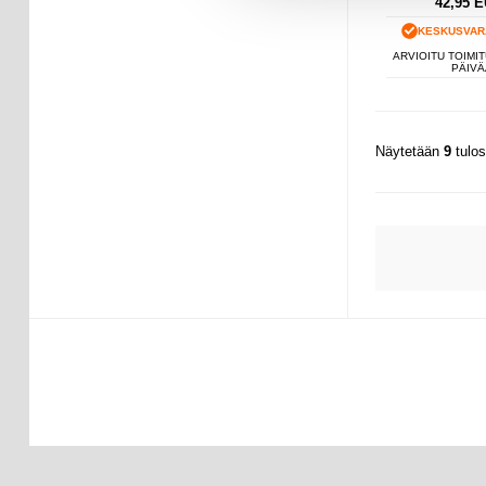
42,95
E
KESKUSVAR
ARVIOITU TOIMIT
PÄIVÄ
Näytetään
9
tulo