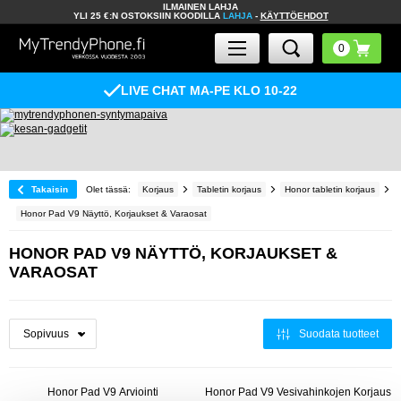
ILMAINEN LAHJA
YLI 25 €:N OSTOKSIIN KOODILLA
LAHJA
-
KÄYTTÖEHDOT
LIVE CHAT MA-PE KLO 10-22
Takaisin
Olet tässä:
Korjaus
Tabletin korjaus
Honor tabletin korjaus
Honor Pad V9 Näyttö, Korjaukset & Varaosat
HONOR PAD V9 NÄYTTÖ, KORJAUKSET &
VARAOSAT
Suodata tuotteet
Honor Pad V9 Arviointi
Honor Pad V9 Vesivahinkojen Korjaus