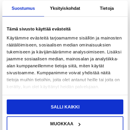
Suostumus
Yksityiskohdat
Tietoja
Tämä sivusto käyttää evästeitä
Käytämme evästeitä tarjoamamme sisällön ja mainosten
räätälöimiseen, sosiaalisen median ominaisuuksien
tukemiseen ja kävijämäärämme analysoimiseen. Lisäksi
jaamme sosiaalisen median, mainosalan ja analytiikka-
alan kumppaneillemme tietoja siitä, miten käytät
sivustoamme. Kumppanimme voivat yhdistää näitä
tietoja muihin tietoihin, joita olet antanut heille tai joita on
16,95
EUR
36,95
EUR
kerätty, kun olet käyttänyt heidän palvelujaan.
VARASTOSSA
VARASTOSSA
TOIMITUSAIKA: 2-3 ARKIPÄIVÄÄ
TOIMITUSAIKA: 2-3 ARKIPÄIVÄÄ
SALLI KAIKKI
MUOKKAA