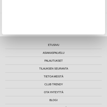
MYTRENDYPHONE OY
|
FI24469284
|
ASIAKASTUKI@MYTRENDYPHONE.FI
LUNA HOUSE, MANNERHEIMINTIE 12B, FIN-00100 HELSINKI - SUOMI
ETUSIVU
ASIAKASPALVELU
PALAUTUKSET
TILAUKSEN SEURANTA
TIETOA MEISTÄ
CLUB TRENDY
OTA YHTEYTTÄ
BLOGI