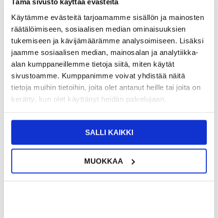
Tämä sivusto käyttää evästeitä
TUOTENUMERO:
4006132-VAR
Käytämme evästeitä tarjoamamme sisällön ja mainosten
SAATAVUUS:
VARASTOSSA.
TOIMITUSAIKA: 2-3 ARKIPÄIVÄÄ
räätälöimiseen, sosiaalisen median ominaisuuksien
TOIMITUSTIEDOT
tukemiseen ja kävijämäärämme analysoimiseen. Lisäksi
jaamme sosiaalisen median, mainosalan ja analytiikka-
17,95
EUR
alan kumppaneillemme tietoja siitä, miten käytät
sivustoamme. Kumppanimme voivat yhdistää näitä
SAAT 7 % ALENNUKSEN LIITTYMÄLLÄ CLUB
LIITY NYT
TRENDYYN
ILMAISEKSI >
tietoja muihin tietoihin, joita olet antanut heille tai joita on
kerätty, kun olet käyttänyt heidän palvelujaan.
NÄHNYT SEN HALVEMMALLA?
Valitse väri
SALLI KAIKKI
MUOKKAA
-
+
VAIN 1 KPL JÄLJELLÄ VARASTOSSA