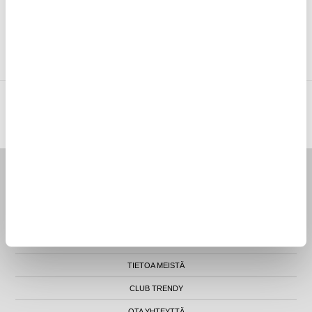
HUAWEI MEDIAPAD M5 10 KUORET &
HUAWEI MATEPAD PRO 12.2 (2025)
TARVIKKEET
KUORET & TARVIKKEET
MYTRENDYPHONE OY
|
FI24469284
|
ASIAKASTUKI@MYTRENDYPHONE.FI
LUNA HOUSE, MANNERHEIMINTIE 12B, FIN-00100 HELSINKI - SUOMI
ETUSIVU
ASIAKASPALVELU
PALAUTUKSET
TILAUKSEN SEURANTA
TIETOA MEISTÄ
CLUB TRENDY
OTA YHTEYTTÄ