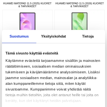
HUAWEI MATEPAD 11.5 (2025) KUORET
HUAWEI MATEPAD 11.5 (2026) KUORET
& TARVIKKEET
& TARVIKKEET
Suostumus
Yksityiskohdat
Tietoja
HUAWEI MATEPAD 11.5 S (2025)
HUAWEI MATEPAD 12 X (2025) KUORET
KUORET & TARVIKKEET
& TARVIKKEET
Tämä sivusto käyttää evästeitä
Käytämme evästeitä tarjoamamme sisällön ja mainosten
räätälöimiseen, sosiaalisen median ominaisuuksien
tukemiseen ja kävijämäärämme analysoimiseen. Lisäksi
jaamme sosiaalisen median, mainosalan ja analytiikka-
HUAWEI MATEPAD AIR (2025) KUORET
HUAWEI MATEPAD AIR (2026) KUORET
& TARVIKKEET
& TARVIKKEET
alan kumppaneillemme tietoja siitä, miten käytät
sivustoamme. Kumppanimme voivat yhdistää näitä
tietoja muihin tietoihin, joita olet antanut heille tai joita on
kerätty, kun olet käyttänyt heidän palvelujaan.