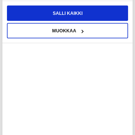
SALLI KAIKKI
HUAWEI MATEPAD MINI KUORET &
HUAWEI MATEPAD PRO MAX KUORET &
TARVIKKEET
TARVIKKEET
MUOKKAA
HUAWEI MATEPAD 11.5 S KUORET &
HUAWEI MATEPAD 12 X KUORET &
TARVIKKEET
TARVIKKEET
HUAWEI MATEPAD PRO 12.2 (2024)
HUAWEI MATEPAD SE 11 KUORET &
KUORET & TARVIKKEET
TARVIKKEET