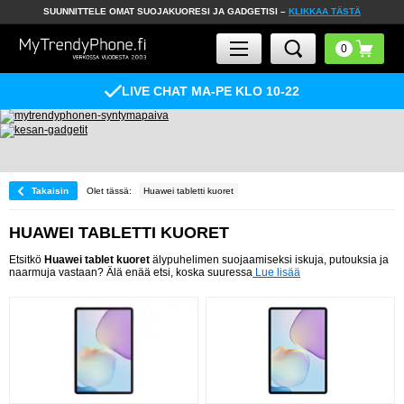
SUUNNITTELE OMAT SUOJAKUORESI JA GADGETISI –
KLIKKAA TÄSTÄ
LIVE CHAT MA-PE KLO 10-22
Takaisin
Olet tässä:
Huawei tabletti kuoret
HUAWEI TABLETTI KUORET
Etsitkö
Huawei tablet kuoret
älypuhelimen suojaamiseksi iskuja, putouksia ja
naarmuja vastaan? Älä enää etsi, koska suuressa
Lue lisää