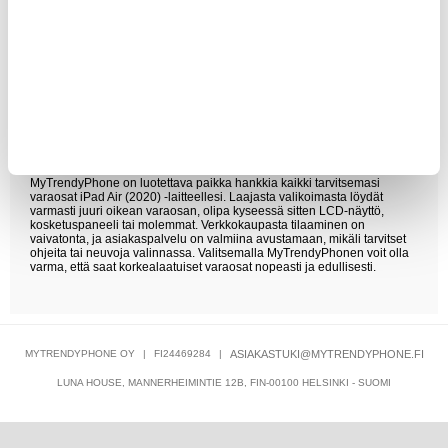
MyTrendyPhone tarjoaa nopean toimituksen, jotta varaosat saapuvat
nopeasti perille ja voit aloittaa korjauksen ilman turhia viivytyksiä.
Lisäksi varaosat ovat saatavilla kilpailukykyisin hinnoin, mikä tekee
niistä houkuttelevan vaihtoehdon kaikille iPad Air (2020) -käyttäjille.
Voit myös hyödyntää 7 % alennuksen Club Trendy -jäsenyydellä ja 30
päivän hintatakuun, mikä tekee ostamisesta entistäkin edullisempaa ja
turvallisempaa.
Osta iPad Air (2020) Näyttö Varaosat
MyTrendyPhonesta
MyTrendyPhone on luotettava paikka hankkia kaikki tarvitsemasi
varaosat iPad Air (2020) -laitteellesi. Laajasta valikoimasta löydät
varmasti juuri oikean varaosan, olipa kyseessä sitten LCD-näyttö,
kosketuspaneeli tai molemmat. Verkkokaupasta tilaaminen on
vaivatonta, ja asiakaspalvelu on valmiina avustamaan, mikäli tarvitset
ohjeita tai neuvoja valinnassa. Valitsemalla MyTrendyPhonen voit olla
varma, että saat korkealaatuiset varaosat nopeasti ja edullisesti.
MYTRENDYPHONE OY
|
FI24469284
|
ASIAKASTUKI@MYTRENDYPHONE.FI
LUNA HOUSE, MANNERHEIMINTIE 12B, FIN-00100 HELSINKI - SUOMI