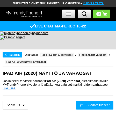
SUUNNITTELE OMAT SUOJAKUORESI JA GADGETISI –
KLIKKAA TÄSTÄ
LIVE CHAT MA-PE KLO 10-22
Takaisin
Olet tässä:
Tablet Kuoret & Tarvikkeet
iPad ja tablet varaosat
iPad Air (2020) näyttö ja varaosat
IPAD AIR (2020) NÄYTTÖ JA VARAOSAT
Jos laitteesi tarvitsee parhaat
iPad Air (2020) varaosat
, olet oikealla sivulla!
MyTrendyPhone-sivustolla löydät korkealaatuiset markkinoiden parhaaseen
Lue lisää
Suodata tuotteet