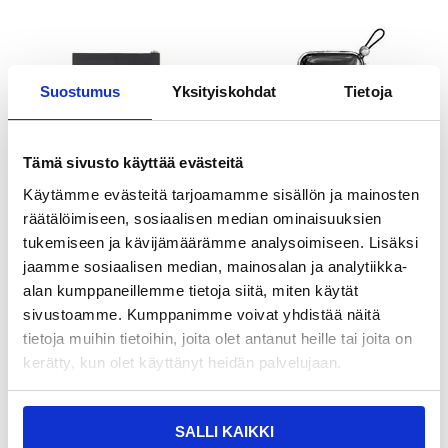
Suostumus
Yksityiskohdat
Tietoja
Tämä sivusto käyttää evästeitä
LISÄÄ KORIIN
Käytämme evästeitä tarjoamamme sisällön ja mainosten
räätälöimiseen, sosiaalisen median ominaisuuksien
tukemiseen ja kävijämäärämme analysoimiseen. Lisäksi
jaamme sosiaalisen median, mainosalan ja analytiikka-
40,95
EUR
36,95
EUR
alan kumppaneillemme tietoja siitä, miten käytät
KESKUSVARASTOSSA
KESKUSVARASTOSSA
sivustoamme. Kumppanimme voivat yhdistää näitä
ARVIOITU TOIMITUSAIKA 5-10 PÄIVÄÄ
ARVIOITU TOIMITUSAIKA 5-10 PÄIVÄÄ
tietoja muihin tietoihin, joita olet antanut heille tai joita on
YESIDO YP48 Kompakti koko
Joyroom Jelly JR-L005 Lightning
kerätty, kun olet käyttänyt heidän palvelujaan.
10000mAh Power Bank Kannettava
Power Bank 10000mAh - USB-C,
laturi iOS + Type-C-kaapelilla
USB-A portit
SALLI KAIKKI