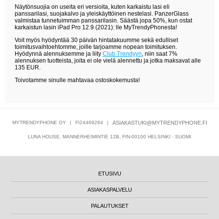
Näytönsuojia on useita eri versioita, kuten karkaistu lasi eli
panssarilasi, suojakalvo ja yleiskäyttöinen nestelasi. PanzerGlass
valmistaa tunnetuimman panssarilasin. Säästä jopa 50%, kun ostat
karkaistun lasin iPad Pro 12.9 (2021): lle MyTrendyPhonesta!
Voit myös hyödyntää 30 päivän hintatakuumme sekä edulliset
toimitusvaihtoehtomme, joille tarjoamme nopean toimituksen.
Hyödynnä alennuksemme ja liity
Club Trendyyn
, niin saat 7%
alennuksen tuotteista, joita ei ole vielä alennettu ja jotka maksavat alle
135 EUR.
Toivotamme sinulle mahtavaa ostoskokemusta!
MYTRENDYPHONE OY
|
FI24469284
|
ASIAKASTUKI@MYTRENDYPHONE.FI
LUNA HOUSE, MANNERHEIMINTIE 12B, FIN-00100 HELSINKI - SUOMI
ETUSIVU
ASIAKASPALVELU
PALAUTUKSET