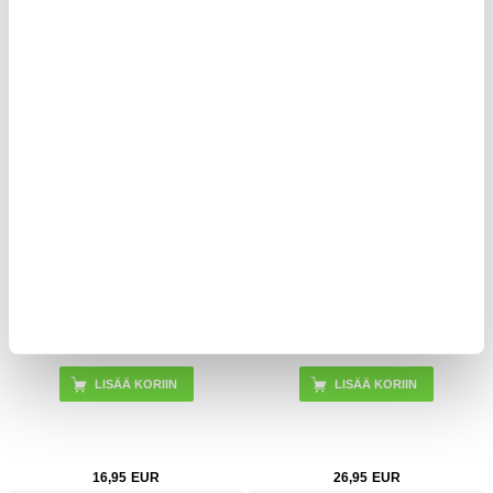
21,95
EUR
59,95
EUR
KESKUSVARASTOSSA
KESKUSVARASTOSSA
ARVIOITU TOIMITUSAIKA 20-25 PÄIVÄÄ
ARVIOITU TOIMITUSAIKA 20-25 PÄIVÄÄ
iPad Pro 12.9 2021/2022 Panssarilasi
iPad Pro 12.9 2022/2021/2020 Lasten
- 9H Suojaussetti - Läpinäkyvä
Iskunkestävä Suojakotelo
LISÄÄ KORIIN
16,95
EUR
26,95
EUR