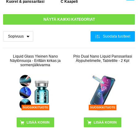
Kuoret & panssarilasi
C Kaapeli
NÄYTÄ KAIKKI KATEGORIAT
Suodata tuotteet
Liquid Glass Yleinen Nano
Prio Dual Nano Liquid Panssarilasi
Näytönsuoja - Erittäin kirkas ja
Älypuhelimelle, Tabletille - 2 Kpl
sormenjälkivarma
SUOSIKKITUOTE
SUOSIKKITUOTE