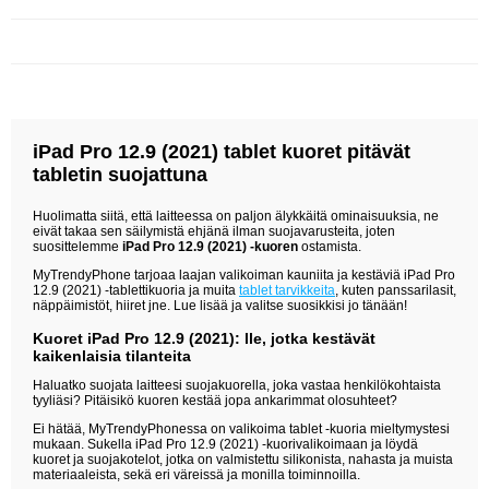
iPad Pro 12.9 (2021) tablet kuoret pitävät
tabletin suojattuna
Huolimatta siitä, että laitteessa on paljon älykkäitä ominaisuuksia, ne
eivät takaa sen säilymistä ehjänä ilman suojavarusteita, joten
suosittelemme
iPad Pro 12.9 (2021) -kuoren
ostamista.
MyTrendyPhone tarjoaa laajan valikoiman kauniita ja kestäviä iPad Pro
12.9 (2021) -tablettikuoria ja muita
tablet tarvikkeita
, kuten panssarilasit,
näppäimistöt, hiiret jne. Lue lisää ja valitse suosikkisi jo tänään!
Kuoret iPad Pro 12.9 (2021): lle, jotka kestävät
kaikenlaisia ​​tilanteita
Haluatko suojata laitteesi suojakuorella, joka vastaa henkilökohtaista
tyyliäsi? Pitäisikö kuoren kestää jopa ankarimmat olosuhteet?
Ei hätää, MyTrendyPhonessa on valikoima tablet -kuoria mieltymystesi
mukaan. Sukella iPad Pro 12.9 (2021) -kuorivalikoimaan ja löydä
kuoret ja suojakotelot, jotka on valmistettu silikonista, nahasta ja muista
materiaaleista, sekä eri väreissä ja monilla toiminnoilla.