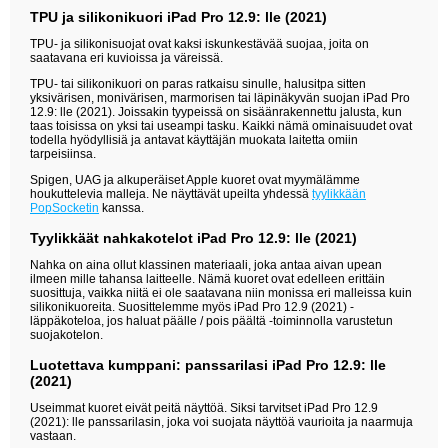
TPU ja silikonikuori iPad Pro 12.9: lle (2021)
TPU- ja silikonisuojat ovat kaksi iskunkestävää suojaa, joita on
saatavana eri kuvioissa ja väreissä.
TPU- tai silikonikuori on paras ratkaisu sinulle, halusitpa sitten
yksivärisen, monivärisen, marmorisen tai läpinäkyvän suojan iPad Pro
12.9: lle (2021). Joissakin tyypeissä on sisäänrakennettu jalusta, kun
taas toisissa on yksi tai useampi tasku. Kaikki nämä ominaisuudet ovat
todella hyödyllisiä ja antavat käyttäjän muokata laitetta omiin
tarpeisiinsa.
Spigen, UAG ja alkuperäiset Apple kuoret ovat myymälämme
houkuttelevia malleja. Ne näyttävät upeilta yhdessä
tyylikkään
PopSocketin
kanssa.
Tyylikkäät nahkakotelot iPad Pro 12.9: lle (2021)
Nahka on aina ollut klassinen materiaali, joka antaa aivan upean
ilmeen mille tahansa laitteelle. Nämä kuoret ovat edelleen erittäin
suosittuja, vaikka niitä ei ole saatavana niin monissa eri malleissa kuin
silikonikuoreita. Suosittelemme myös iPad Pro 12.9 (2021) -
läppäkoteloa, jos haluat päälle / pois päältä -toiminnolla varustetun
suojakotelon.
Luotettava kumppani: panssarilasi iPad Pro 12.9: lle
(2021)
Useimmat kuoret eivät peitä näyttöä. Siksi tarvitset iPad Pro 12.9
(2021): lle panssarilasin, joka voi suojata näyttöä vaurioita ja naarmuja
vastaan.