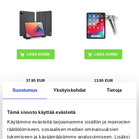
LISÄÄ KORIIN
37,95
EUR
13,95
EUR
VARASTOSSA
VARASTOSSA
Suostumus
Yksityiskohdat
Tietoja
TOIMITUSAIKA: 2-3 ARKIPÄIVÄÄ
TOIMITUSAIKA: 2-3 ARKIPÄIVÄÄ
Anti-Slip iPad Pro 12.9 2021/2022
iPad Pro 12.9 2018/2020/2021/2022
Tämä sivusto käyttää evästeitä
TPU Suojakuori - Läpinäkyvä
360 Pyörivä Folio-kotelo - Ruskea
Käytämme evästeitä tarjoamamme sisällön ja mainosten
räätälöimiseen, sosiaalisen median ominaisuuksien
tukemiseen ja kävijämäärämme analysoimiseen. Lisäksi