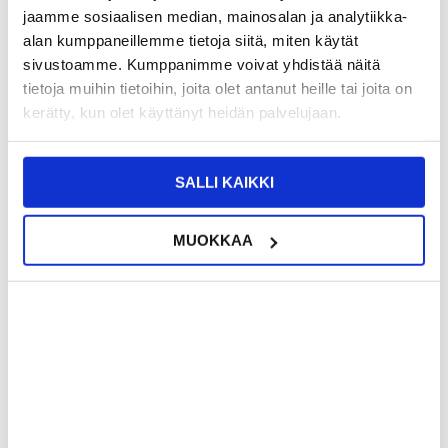
jaamme sosiaalisen median, mainosalan ja analytiikka-
alan kumppaneillemme tietoja siitä, miten käytät
sivustoamme. Kumppanimme voivat yhdistää näitä
tietoja muihin tietoihin, joita olet antanut heille tai joita on
kerätty, kun olet käyttänyt heidän palvelujaan.
SALLI KAIKKI
7,95
EUR
18,95
EUR
TILATTU
VARASTOSSA
MUOKKAA
ARVIOITU VARASTOON SAAPUMISAIKA:
TOIMITUSAIKA: 2-3 ARKIPÄIVÄÄ
18.8.2026
iPad Air 13 2024/2025/2026/iPad Pro
iPad Pro 12.9 2018/2020/2021/2022
13 2024/2025/iPad Pro 12.9
Heavy Duty 360 Suojakotelo
2018/2020/2021/2022 Anti-
Käsihihnalla - Musta
Fingerprints Matta TPU Suojakuori -
Musta