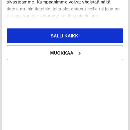
sivustoamme. Kumppanimme voivat yhdistää näitä
VARASTOSSA
VARASTOSSA
tietoja muihin tietoihin, joita olet antanut heille tai joita on
TOIMITUSAIKA: 2-3 ARKIPÄIVÄÄ
TOIMITUSAIKA: 2-3 ARKIPÄIVÄÄ
kerätty, kun olet käyttänyt heidän palvelujaan.
iPhone 12 Premium Lompakkokotelo -
iPhone 12 Premium Lompakkokotelo -
Koira
Kompassi
SALLI KAIKKI
MUOKKAA
21,95
EUR
18,95
EUR
VARASTOSSA
VARASTOSSA
TOIMITUSAIKA: 2-3 ARKIPÄIVÄÄ
TOIMITUSAIKA: 2-3 ARKIPÄIVÄÄ