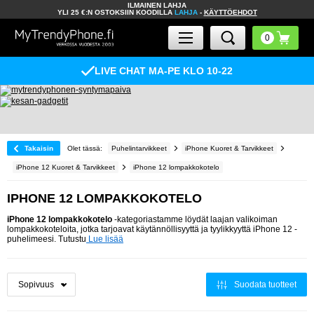
ILMAINEN LAHJA
YLI 25 €:N OSTOKSIIN KOODILLA
LAHJA
-
KÄYTTÖEHDOT
LIVE CHAT MA-PE KLO 10-22
Takaisin
Olet tässä:
Puhelintarvikkeet
iPhone Kuoret & Tarvikkeet
iPhone 12 Kuoret & Tarvikkeet
iPhone 12 lompakkokotelo
IPHONE 12 LOMPAKKOKOTELO
iPhone 12 lompakkokotelo
-kategoriastamme löydät laajan valikoiman
lompakkokoteloita, jotka tarjoavat käytännöllisyyttä ja tyylikkyyttä iPhone 12 -
puhelimeesi. Tutustu
Lue lisää
Suodata tuotteet