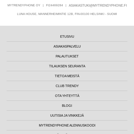
MYTRENDYPHONE OY
|
FI24469284
|
ASIAKASTUKI@MYTRENDYPHONE.FI
LUNA HOUSE, MANNERHEIMINTIE 12B, FIN-00100 HELSINKI - SUOMI
ETUSIVU
ASIAKASPALVELU
PALAUTUKSET
TILAUKSEN SEURANTA
TIETOA MEISTÄ
CLUB TRENDY
OTA YHTEYTTÄ
BLOGI
UUTISIA JA VINKKEJÄ
MYTRENDYPHONE ALENNUSKOODI