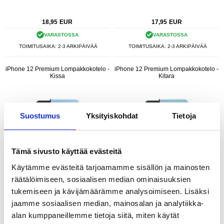
18,95
EUR
17,95
EUR
VARASTOSSA
VARASTOSSA
TOIMITUSAIKA: 2-3 ARKIPÄIVÄÄ
TOIMITUSAIKA: 2-3 ARKIPÄIVÄÄ
iPhone 12 Premium Lompakkokotelo -
iPhone 12 Premium Lompakkokotelo -
Kissa
Kitara
Suostumus
Yksityiskohdat
Tietoja
Tämä sivusto käyttää evästeitä
Käytämme evästeitä tarjoamamme sisällön ja mainosten
räätälöimiseen, sosiaalisen median ominaisuuksien
tukemiseen ja kävijämäärämme analysoimiseen. Lisäksi
jaamme sosiaalisen median, mainosalan ja analytiikka-
alan kumppaneillemme tietoja siitä, miten käytät
21,95
EUR
21,95
EUR