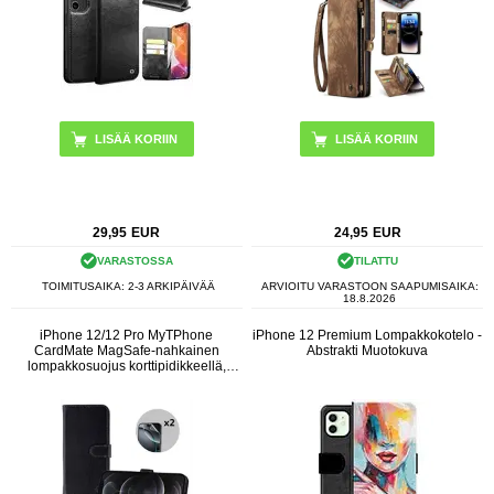
LISÄÄ KORIIN
LISÄÄ KORIIN
29,95
EUR
24,95
EUR
VARASTOSSA
TILATTU
TOIMITUSAIKA: 2-3 ARKIPÄIVÄÄ
ARVIOITU VARASTOON SAAPUMISAIKA:
18.8.2026
iPhone 12/12 Pro MyTPhone
iPhone 12 Premium Lompakkokotelo -
CardMate MagSafe-nahkainen
Abstrakti Muotokuva
lompakkosuojus korttipidikkeellä,
telineellä ja 2x näytönsuojalla